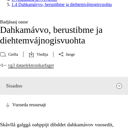
1.4 Dahkamávvo, berustibme ja diehtemvájnogisvuohta
Badjásasj oasse
Dahkamávvo, berustibme ja
diehtemvájnogisvuohta
Giella
Viedtja
Juoge
vg3 dataelektronikarfaget
Sisadno
Vuoseda ressursajt
Skåvllå galggá oahppijt dibddet dahkamávov vuosedit,