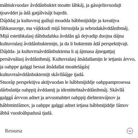
máhtukvuodav åvddånbuktet moatte láhkáj, ja gássjelisvuodajt
tjoavddet ja ådå gatjálvisájt bajedit.
Dájddaj ja kultuvrraj gulluji moadda hábbmijiddje ja kreatijva
fáhkasuorge, ma vájkkudi mijá birrusijda ja sebrudakåvddånibmáj.
Mijá estetihkalasj dåbdudahka åvddån gå dejvadip duojna dájna
kultuvralasj åvddånbuktemijn, ja da li buktemin ådå perspektijvajt.
Dájdda- ja kultuvrraåvddånbuktema li aj ájnnasa ájnegattjaj
persåvnålasj åvddånibmáj. Kultuvralasj åtsådallamijn le ietjanis árvvo,
ja oahppe galggi bessat åtsådallat moattelágásj
kultuvrraåvddånbuktemijt skåvllåájge tjadá.
Stuoráp perspektijva aktijvuodan le hábbmijiddje oahppamprosessa
dárbulattja oahppij ávddamij ja identitiehtaåvddånibmáj. Skåvllå
galggá árvvon adnet ja arvusmahttet oahppij diehtemvájnov ja
hábbminfámov, ja oahppe galggi adnet ietjasa hábbmijiddje fámov
åbbå vuodoåhpadusá tjadá.
Ressursa