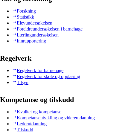
Forskning
Statistikk
Elevundersøkelsen
Foreldreundersøkelsen i barnehage
Lærlingundersøkelsen
Innrapportering
Regelverk
Regelverk for barnehage
Regelverk for skole og opplæring
Tilsyn
Kompetanse og tilskudd
Kvalitet og kompetanse
Kompetanseutvikling og videreutdanning
Lederutdanning
Tilskudd