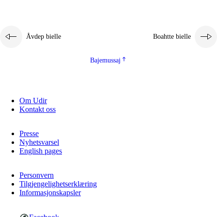
Åvdep bielle
Boahtte bielle
Bajemussaj
Om Udir
Kontakt oss
Presse
Nyhetsvarsel
English pages
Personvern
Tilgjengelighetserklæring
Informasjonskapsler