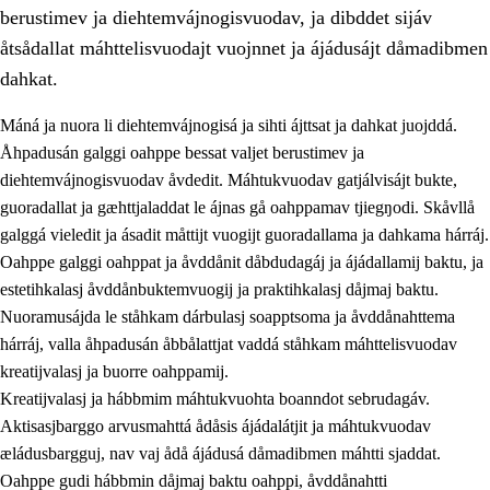
berustimev ja diehtemvájnogisvuodav, ja dibddet sijáv
åtsådallat máhttelisvuodajt vuojnnet ja ájádusájt dåmadibmen
dahkat.
Máná ja nuora li diehtemvájnogisá ja sihti ájttsat ja dahkat juojddá.
1.
Åhpadusá árvvovuodo
Åhpadusán galggi oahppe bessat valjet berustimev ja
diehtemvájnogisvuodav åvdedit. Máhtukvuodav gatjálvisájt bukte,
1.1
Almasjárvvo
guoradallat ja gæhttjaladdat le ájnas gå oahppamav tjiegŋodi. Skåvllå
1.2
Identitiehtta ja kultuvralasj moattevuohta
galggá vieledit ja ásadit måttijt vuogijt guoradallama ja dahkama hárráj.
Oahppe galggi oahppat ja åvddånit dåbdudagáj ja ájádallamij baktu, ja
1.3
Lájttális ájádallam ja estetihkalasj diedulasjvuohta
estetihkalasj åvddånbuktemvuogij ja praktihkalasj dåjmaj baktu.
1.4
Dahkamávvo, berustibme ja diehtemvájnogisvuohta
Nuoramusájda le ståhkam dárbulasj soapptsoma ja åvddånahttema
hárráj, valla åhpadusán åbbålattjat vaddá ståhkam máhttelisvuodav
1.5
Vieledus luonnduj ja birásdiedulasjvuohta
kreatijvalasj ja buorre oahppamij.
1.6
Demokratijja ja oassálasstem
Kreatijvalasj ja hábbmim máhtukvuohta boanndot sebrudagáv.
Aktisasjbarggo arvusmahttá ådåsis ájádalátjit ja máhtukvuodav
æládusbargguj, nav vaj ådå ájádusá dåmadibmen máhtti sjaddat.
Oahppe gudi hábbmin dåjmaj baktu oahppi, åvddånahtti