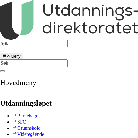
Meny
Hovedmeny
Utdanningsløpet
Barnehage
SFO
Grunnskole
Videregående