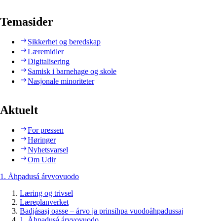
Temasider
Sikkerhet og beredskap
Læremidler
Digitalisering
Samisk i barnehage og skole
Nasjonale minoriteter
Aktuelt
For pressen
Høringer
Nyhetsvarsel
Om Udir
1. Åhpadusá árvvovuodo
Læring og trivsel
Læreplanverket
Badjásasj oasse – árvo ja prinsihpa vuodoåhpadussaj
1. Åhpadusá árvvovuodo