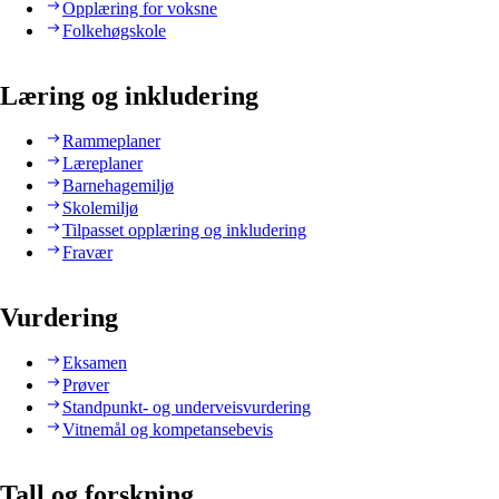
Opplæring for voksne
Folkehøgskole
Læring og inkludering
Rammeplaner
Læreplaner
Barnehagemiljø
Skolemiljø
Tilpasset opplæring og inkludering
Fravær
Vurdering
Eksamen
Prøver
Standpunkt- og underveisvurdering
Vitnemål og kompetansebevis
Tall og forskning