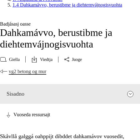
1.4 Dahkamávvo, berustibme ja diehtemvájnogisvuohta
Badjásasj oasse
Dahkamávvo, berustibme ja
diehtemvájnogisvuohta
Giella
Viedtja
Juoge
vg2 betong og mur
Sisadno
Vuoseda ressursajt
Skåvllå galggá oahppijt dibddet dahkamávov vuosedit,