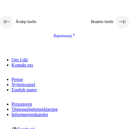
Åvdep bielle
Boahtte bielle
Bajemussaj
Om Udir
Kontakt oss
Presse
Nyhetsvarsel
English pages
Personvern
Tilgjengelighetserklæring
Informasjonskapsler