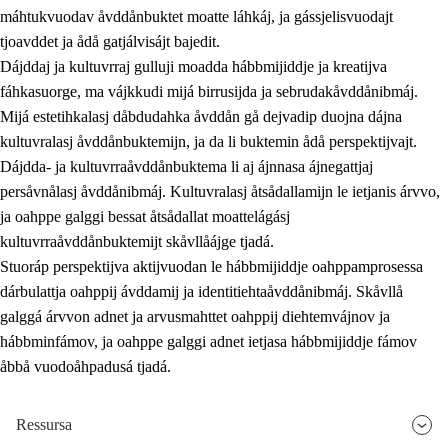
máhtukvuodav åvddånbuktet moatte láhkáj, ja gássjelisvuodajt
tjoavddet ja ådå gatjálvisájt bajedit.
Dájddaj ja kultuvrraj gulluji moadda hábbmijiddje ja kreatijva
fáhkasuorge, ma vájkkudi mijá birrusijda ja sebrudakåvddånibmáj.
Mijá estetihkalasj dåbdudahka åvddån gå dejvadip duojna dájna
kultuvralasj åvddånbuktemijn, ja da li buktemin ådå perspektijvajt.
Dájdda- ja kultuvrraåvddånbuktema li aj ájnnasa ájnegattjaj
persåvnålasj åvddånibmáj. Kultuvralasj åtsådallamijn le ietjanis árvvo,
ja oahppe galggi bessat åtsådallat moattelágásj
kultuvrraåvddånbuktemijt skåvllåájge tjadá.
Stuoráp perspektijva aktijvuodan le hábbmijiddje oahppamprosessa
dárbulattja oahppij ávddamij ja identitiehtaåvddånibmáj. Skåvllå
galggá árvvon adnet ja arvusmahttet oahppij diehtemvájnov ja
hábbminfámov, ja oahppe galggi adnet ietjasa hábbmijiddje fámov
åbbå vuodoåhpadusá tjadá.
Ressursa