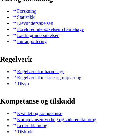
Forskning
Statistikk
Elevundersøkelsen
Foreldreundersøkelsen i barnehage
Lærlingundersøkelsen
Innrapportering
Regelverk
Regelverk for barnehage
Regelverk for skole og opplæring
Tilsyn
Kompetanse og tilskudd
Kvalitet og kompetanse
Kompetanseutvikling og videreutdanning
Lederutdanning
Tilskudd