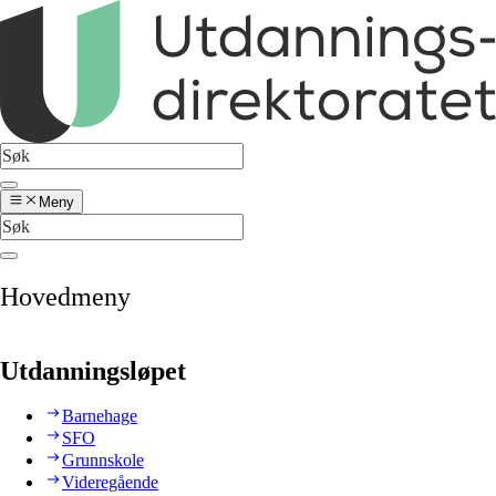
Meny
Hovedmeny
Utdanningsløpet
Barnehage
SFO
Grunnskole
Videregående