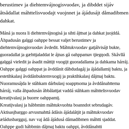
berustimev ja diehtemvájnogisvuodav, ja dibddet sijáv
åtsådallat máhttelisvuodajt vuojnnet ja ájádusájt dåmadibmen
dahkat.
Máná ja nuora li diehtemvájnogisá ja sihti ájttsat ja dahkat juojddá.
1.
Åhpadusá árvvovuodo
Åhpadusán galggi oahppe bessat valjet berustimev ja
diehtemvájnogisvuodav åvdedit. Máhtukvuodav gatjálvisájt bukte,
1.1
Almasjárvvo
guoradallat ja gæhttjaladdat le ájnas gå oahppamav tjiegŋodi. Skåvllå
1.2
Identitiehtta ja kultuvralasj moattevuohta
galggá vieledit ja ásadit måttijt vuogijt guoradallama ja dahkama hárráj.
Oahppe galggi oahppat ja åvddånit dåbdudagáj ja ájádallamij baktu, ja
1.3
Lájttális ájádallam ja estetihkalasj diedulasjvuohta
estetihkalasj åvddånbuktemvuogij ja praktihkalasj dåjmaj baktu.
1.4
Dahkamávvo, berustibme ja diehtemvájnogisvuohta
Nuoramusájda le ståhkam dárbulasj soapptsoma ja åvddånahttema
hárráj, valla åhpadusán åbbålattjat vaddá ståhkam máhttelisvuodav
1.5
Vieledus luonnduj ja birásdiedulasjvuohta
kreatijvalasj ja buorre oahppamij.
1.6
Demokratijja ja oassálasstem
Kreatijvalasj ja hábbmim máhtukvuohta boanndot sebrudagáv.
Aktisasjbarggo arvusmahttá ådåsis ájádalátjit ja máhtukvuodav
æládusbargguj, nav vaj ådå ájádusá dåmadibmen máhtti sjaddat.
Oahppe gudi hábbmin dåjmaj baktu oahppi, åvddånahtti