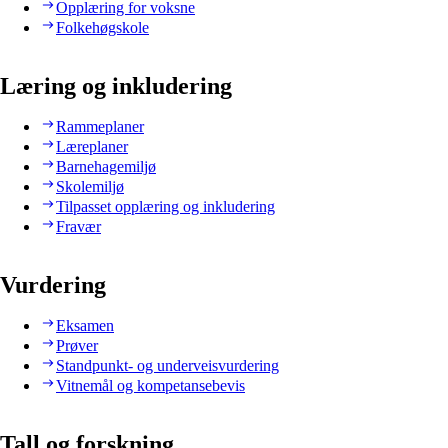
Opplæring for voksne
Folkehøgskole
Læring og inkludering
Rammeplaner
Læreplaner
Barnehagemiljø
Skolemiljø
Tilpasset opplæring og inkludering
Fravær
Vurdering
Eksamen
Prøver
Standpunkt- og underveisvurdering
Vitnemål og kompetansebevis
Tall og forskning