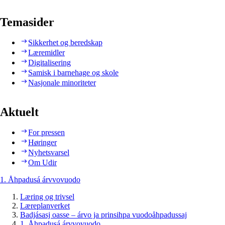
Temasider
Sikkerhet og beredskap
Læremidler
Digitalisering
Samisk i barnehage og skole
Nasjonale minoriteter
Aktuelt
For pressen
Høringer
Nyhetsvarsel
Om Udir
1. Åhpadusá árvvovuodo
Læring og trivsel
Læreplanverket
Badjásasj oasse – árvo ja prinsihpa vuodoåhpadussaj
1. Åhpadusá árvvovuodo