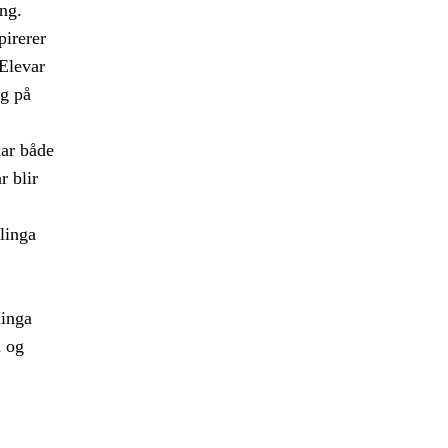
ng.
pirerer
 Elevar
eg på
ar både
r blir
linga
ninga
a og