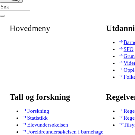
Hovedmeny
Utdanni
Barn
SFO
Grun
Vide
Oppl
Folk
Tall og forskning
Regelve
Forskning
Rege
Statistikk
Rege
Elevundersøkelsen
Tilsy
Foreldreundersøkelsen i barnehage