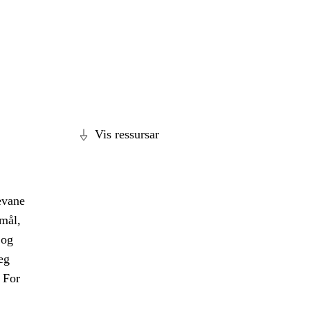
Vis ressursar
evane
smål,
 og
eg
 For