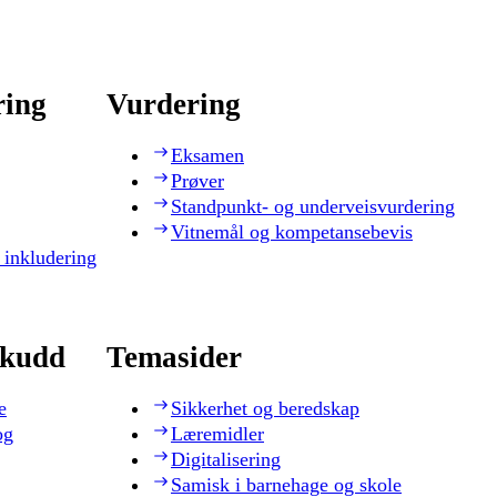
ring
Vurdering
Eksamen
Prøver
Standpunkt- og underveisvurdering
Vitnemål og kompetansebevis
 inkludering
skudd
Temasider
e
Sikkerhet og beredskap
og
Læremidler
Digitalisering
Samisk i barnehage og skole