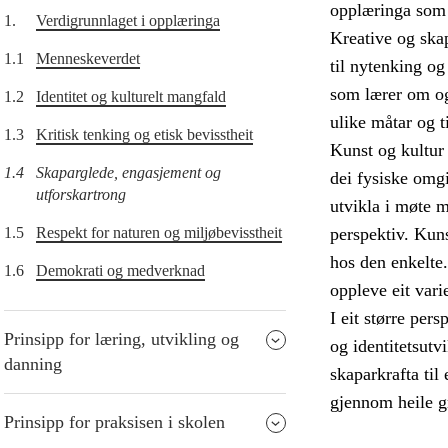
opplæringa som h
1.
Verdigrunnlaget i opplæringa
Kreative og skap
1.1
Menneskeverdet
til nytenking og
som lærer om og
1.2
Identitet og kulturelt mangfald
ulike måtar og t
1.3
Kritisk tenking og etisk bevisstheit
Kunst og kultur
1.4
Skaparglede, engasjement og
dei fysiske omg
utforskartrong
utvikla i møte m
1.5
Respekt for naturen og miljøbevisstheit
perspektiv. Kuns
hos den enkelte.
1.6
Demokrati og medverknad
oppleve eit vari
I eit større per
Prinsipp for læring, utvikling og
og identitetsutv
danning
skaparkrafta til
gjennom heile g
Prinsipp for praksisen i skolen