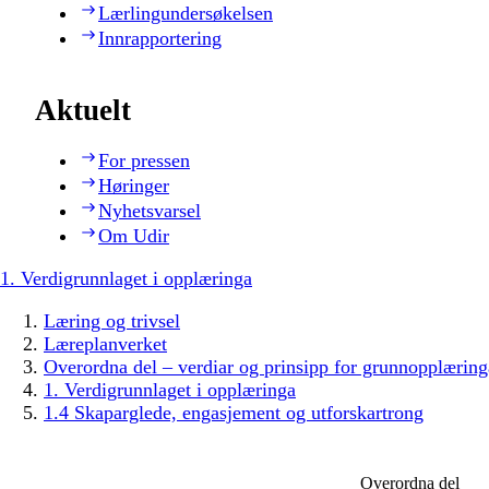
Lærlingundersøkelsen
Innrapportering
Aktuelt
For pressen
Høringer
Nyhetsvarsel
Om Udir
1. Verdigrunnlaget i opplæringa
Læring og trivsel
Læreplanverket
Overordna del – verdiar og prinsipp for grunnopplæring
1. Verdigrunnlaget i opplæringa
1.4 Skaparglede, engasjement og utforskartrong
Overordna del