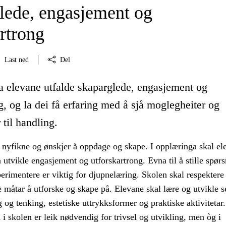
lede, engasjement og
rtrong
Last ned
Del
la elevane utfalde skaparglede, engasjement og
g, og la dei få erfaring med å sjå moglegheiter og
 til handling.
 nyfikne og ønskjer å oppdage og skape. I opplæringa skal el
 å utvikle engasjement og utforskartrong. Evna til å stille spør
erimentere er viktig for djupnelæring. Skolen skal respektere
 måtar å utforske og skape på. Elevane skal lære og utvikle s
og tenking, estetiske uttrykksformer og praktiske aktivitetar.
 i skolen er leik nødvendig for trivsel og utvikling, men òg i