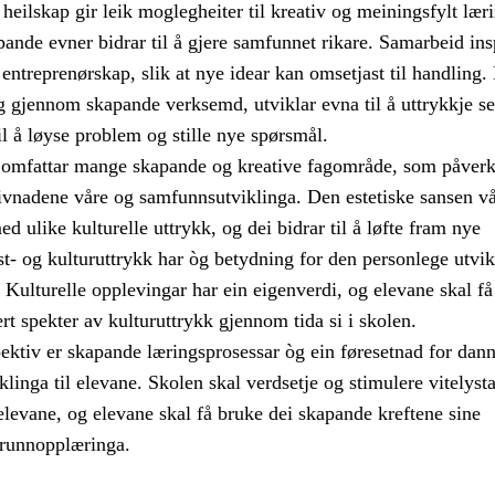
eilskap gir leik moglegheiter til kreativ og meiningsfylt læri
ande evner bidrar til å gjere samfunnet rikare. Samarbeid ins
 entreprenørskap, slik at nye idear kan omsetjast til handling.
 gjennom skapande verksemd, utviklar evna til å uttrykkje s
il å løyse problem og stille nye spørsmål.
 omfattar mange skapande og kreative fagområde, som påverk
ivnadene våre og samfunnsutviklinga. Den estetiske sansen vå
ed ulike kulturelle uttrykk, og dei bidrar til å løfte fram nye
t- og kulturuttrykk har òg betydning for den personlege utvik
 Kulturelle opplevingar har ein eigenverdi, og elevane skal få
ert spekter av kulturuttrykk gjennom tida si i skolen.
spektiv er skapande læringsprosessar òg ein føresetnad for dan
iklinga til elevane. Skolen skal verdsetje og stimulere vitelyst
 elevane, og elevane skal få bruke dei skapande kreftene sine
runnopplæringa.