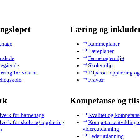
ngsløpet
Læring og inklude
ehage
Rammeplaner
Læreplaner
nskole
Barnehagemiljø
regående
Skolemiljø
æring for voksne
Tilpasset opplæring og
ehøgskole
Fravær
rk
Kompetanse og til
lverk for barnehage
Kvalitet og kompetans
lverk for skole og opplæring
Kompetanseutvikling 
videreutdanning
n
Lederutdanning