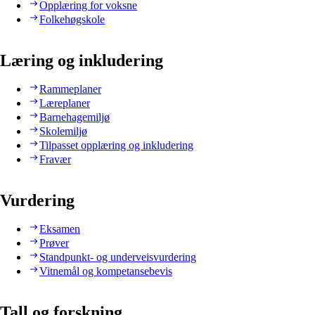
Opplæring for voksne
Folkehøgskole
Læring og inkludering
Rammeplaner
Læreplaner
Barnehagemiljø
Skolemiljø
Tilpasset opplæring og inkludering
Fravær
Vurdering
Eksamen
Prøver
Standpunkt- og underveisvurdering
Vitnemål og kompetansebevis
Tall og forskning