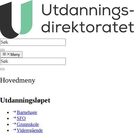
Meny
Hovedmeny
Utdanningsløpet
Barnehage
SFO
Grunnskole
Videregående