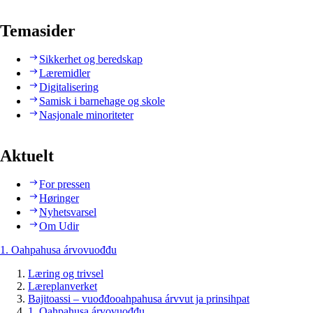
Temasider
Sikkerhet og beredskap
Læremidler
Digitalisering
Samisk i barnehage og skole
Nasjonale minoriteter
Aktuelt
For pressen
Høringer
Nyhetsvarsel
Om Udir
1. Oahpahusa árvovuođđu
Læring og trivsel
Læreplanverket
Bajitoassi – vuođđooahpahusa árvvut ja prinsihpat
1. Oahpahusa árvovuođđu