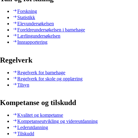
Forskning
Statistikk
Elevundersøkelsen
Foreldreundersøkelsen i barnehage
Lærlingundersøkelsen
Innrapportering
Regelverk
Regelverk for barnehage
Regelverk for skole og opplæring
Tilsyn
Kompetanse og tilskudd
Kvalitet og kompetanse
Kompetanseutvikling og videreutdanning
Lederutdanning
Tilskudd