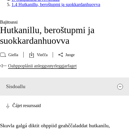
1.4 Hutkanillu, beroštupmi ja suokkardanhuovva
Bajitoassi
Hutkanillu, beroštupmi ja
suokkardanhuovva
Giella
Viečča
Juoge
Oahppoplánii anleggsrøyrleggjarfaget
Sisdoallu
Čájet resurssaid
Skuvla galgá diktit ohppiid geahččaladdat hutkanilu,