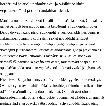
beroštumi ja suokkardanhuova, ja vásihit oaidnit
vejolašvuođaid ja duohtandahkat ideaid.
Mánát ja nuorat leat sáhkkát ja háliidit fuomášit ja hutkat. Oahpahusas
galget oahppit beassat ovdánahttit beroštumi ja suokkardanhuova.
1.
Oahpahusa árvovuođđu
Dáidu divvut gažaldagaid, suokkardit ja geahččaladdat lea deaŧalaš
čiekŋalisoahppamii. Skuvla galgá áktet ja ovddidit iešguđet
1.1
Olmmošárvu
suokkardan- ja hutkanvugiid. Oahppit galget oahppat ja ovdánit
1.2
Identitehta ja kultuvrralaš girjáivuohta
dovdagiid ja jurddašeami, estehtalaš albmananvugiid ja praktihkalaš
aktivitehtaid bokte. Nuoramus mánáide skuvllas lea stoahkan
1.3
Kritihkalaš jurddašeapmi ja ehtalaš diđolašvuohta
dárbbašlaš loaktima ja ovdáneami dáfus, muhto maid oahpahusas
1.4
Hutkanillu, beroštupmi ja suokkardanhuovva
oppalaččat addá stoahkan vejolašvuođaid kreatiivvalaš ja gávnnálaš
oahppamii.
1.5
Luondduákten ja birasdiđolašvuohta
Kreatiivvalaš – ja hutkannávccat leat mielde riggudeame servodaga.
1.6
Demokratiija ja mielváikkuheapmi
Ovttasbargu movttiidahttá ođđaárvalusaide ja fidnohutkamii, nu ahte
ođđa fuomášumiid sáhttá duohtandahkat. Oahppit geat ohppet
hutkandoaimmaid birra ja daid bokte, ovdánahttet dáiddu albmanahttit
iešguđet ládje, ja čoavdit váttisvuođaid ja divvut ođđa gažaldagaid.