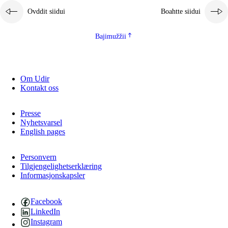
Ovddit siidui
Boahtte siidui
Bajimužžii
Om Udir
Kontakt oss
Presse
Nyhetsvarsel
English pages
Personvern
Tilgjengelighetserklæring
Informasjonskapsler
Facebook
LinkedIn
Instagram