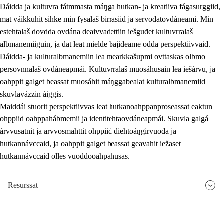
Dáidda ja kultuvra fátmmasta máŋga hutkan- ja kreatiiva fágasurggiid,
mat váikkuhit sihke min fysalaš birrasiid ja servodatovdáneami. Min
estehtalaš dovdda ovdána deaivvadettiin iešguđet kultuvrralaš
albmanemiiguin, ja dat leat mielde bajideame ođđa perspektiivvaid.
Dáidda- ja kulturalbmanemiin lea mearkkašupmi ovttaskas olbmo
persovnnalaš ovdáneapmái. Kultuvrralaš muosáhusain lea iešárvu, ja
oahppit galget beassat muosáhit máŋggabealat kulturalbmanemiid
skuvlavázzin áiggis.
Maiddái stuorit perspektiivvas leat hutkanoahppanproseassat eaktun
ohppiid oahppahábmemii ja identitehtaovdáneapmái. Skuvla galgá
árvvusatnit ja arvvosmahttit ohppiid diehtoáŋgirvuođa ja
hutkannávccaid, ja oahppit galget beassat geavahit iežaset
hutkannávccaid olles vuođđooahpahusas.
Resurssat