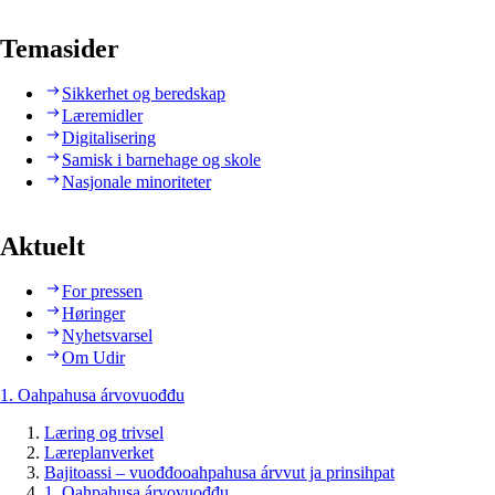
Temasider
Sikkerhet og beredskap
Læremidler
Digitalisering
Samisk i barnehage og skole
Nasjonale minoriteter
Aktuelt
For pressen
Høringer
Nyhetsvarsel
Om Udir
1. Oahpahusa árvovuođđu
Læring og trivsel
Læreplanverket
Bajitoassi – vuođđooahpahusa árvvut ja prinsihpat
1. Oahpahusa árvovuođđu