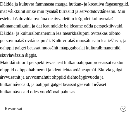
Dáidda ja kultuvra fátmmasta máŋga hutkan- ja kreatiiva fágasurggiid,
mat váikkuhit sihke min fysalaš birrasiid ja servodatovdáneami. Min
estehtalaš dovdda ovdána deaivvadettiin iešguđet kultuvrralaš
albmanemiiguin, ja dat leat mielde bajideame ođđa perspektiivvaid.
Dáidda- ja kulturalbmanemiin lea mearkkašupmi ovttaskas olbmo
persovnnalaš ovdáneapmái. Kultuvrralaš muosáhusain lea iešárvu, ja
oahppit galget beassat muosáhit máŋggabealat kulturalbmanemiid
skuvlavázzin áiggis.
Maiddái stuorit perspektiivvas leat hutkanoahppanproseassat eaktun
ohppiid oahppahábmemii ja identitehtaovdáneapmái. Skuvla galgá
árvvusatnit ja arvvosmahttit ohppiid diehtoáŋgirvuođa ja
hutkannávccaid, ja oahppit galget beassat geavahit iežaset
hutkannávccaid olles vuođđooahpahusas.
Resurssat