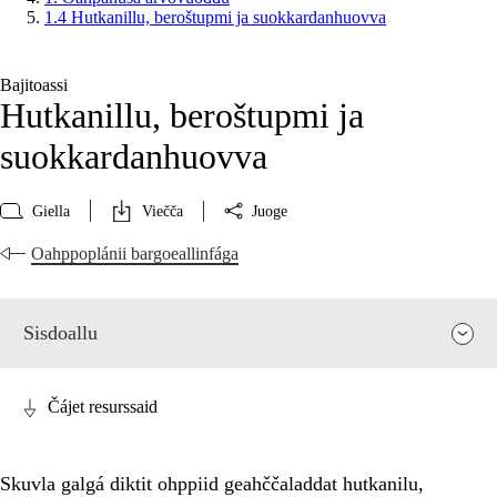
1.4 Hutkanillu, beroštupmi ja suokkardanhuovva
Bajitoassi
Hutkanillu, beroštupmi ja
suokkardanhuovva
Giella
Viečča
Juoge
Oahppoplánii bargoeallinfága
Sisdoallu
Čájet resurssaid
Skuvla galgá diktit ohppiid geahččaladdat hutkanilu,