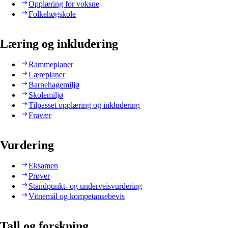
Opplæring for voksne
Folkehøgskole
Læring og inkludering
Rammeplaner
Læreplaner
Barnehagemiljø
Skolemiljø
Tilpasset opplæring og inkludering
Fravær
Vurdering
Eksamen
Prøver
Standpunkt- og underveisvurdering
Vitnemål og kompetansebevis
Tall og forskning