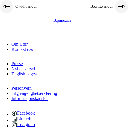
Ovddit siidui
Boahtte siidui
Bajimužžii
Om Udir
Kontakt oss
Presse
Nyhetsvarsel
English pages
Personvern
Tilgjengelighetserklæring
Informasjonskapsler
Facebook
LinkedIn
Instagram