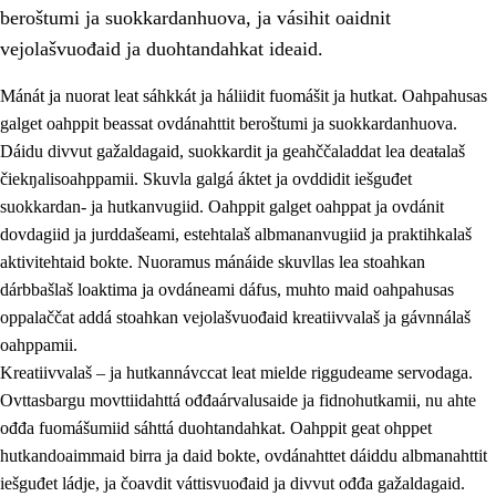
beroštumi ja suokkardanhuova, ja vásihit oaidnit
vejolašvuođaid ja duohtandahkat ideaid.
Mánát ja nuorat leat sáhkkát ja háliidit fuomášit ja hutkat. Oahpahusas
galget oahppit beassat ovdánahttit beroštumi ja suokkardanhuova.
1.
Oahpahusa árvovuođđu
Dáidu divvut gažaldagaid, suokkardit ja geahččaladdat lea deaŧalaš
čiekŋalisoahppamii. Skuvla galgá áktet ja ovddidit iešguđet
1.1
Olmmošárvu
suokkardan- ja hutkanvugiid. Oahppit galget oahppat ja ovdánit
1.2
Identitehta ja kultuvrralaš girjáivuohta
dovdagiid ja jurddašeami, estehtalaš albmananvugiid ja praktihkalaš
aktivitehtaid bokte. Nuoramus mánáide skuvllas lea stoahkan
1.3
Kritihkalaš jurddašeapmi ja ehtalaš diđolašvuohta
dárbbašlaš loaktima ja ovdáneami dáfus, muhto maid oahpahusas
1.4
Hutkanillu, beroštupmi ja suokkardanhuovva
oppalaččat addá stoahkan vejolašvuođaid kreatiivvalaš ja gávnnálaš
oahppamii.
1.5
Luondduákten ja birasdiđolašvuohta
Kreatiivvalaš – ja hutkannávccat leat mielde riggudeame servodaga.
1.6
Demokratiija ja mielváikkuheapmi
Ovttasbargu movttiidahttá ođđaárvalusaide ja fidnohutkamii, nu ahte
ođđa fuomášumiid sáhttá duohtandahkat. Oahppit geat ohppet
hutkandoaimmaid birra ja daid bokte, ovdánahttet dáiddu albmanahttit
iešguđet ládje, ja čoavdit váttisvuođaid ja divvut ođđa gažaldagaid.