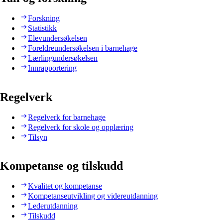
Forskning
Statistikk
Elevundersøkelsen
Foreldreundersøkelsen i barnehage
Lærlingundersøkelsen
Innrapportering
Regelverk
Regelverk for barnehage
Regelverk for skole og opplæring
Tilsyn
Kompetanse og tilskudd
Kvalitet og kompetanse
Kompetanseutvikling og videreutdanning
Lederutdanning
Tilskudd