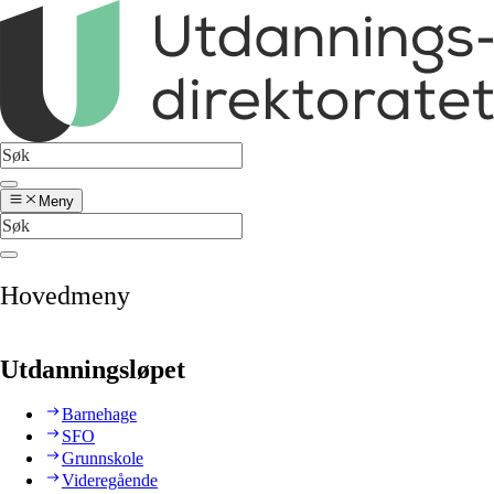
Meny
Hovedmeny
Utdanningsløpet
Barnehage
SFO
Grunnskole
Videregående