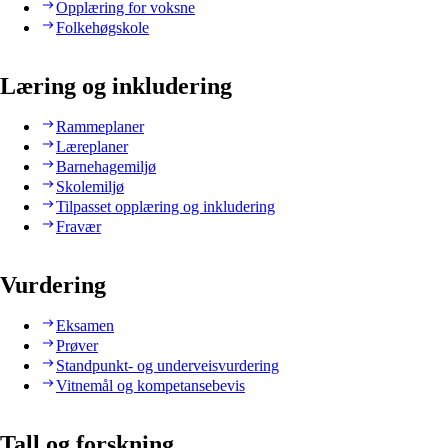
Opplæring for voksne
Folkehøgskole
Læring og inkludering
Rammeplaner
Læreplaner
Barnehagemiljø
Skolemiljø
Tilpasset opplæring og inkludering
Fravær
Vurdering
Eksamen
Prøver
Standpunkt- og underveisvurdering
Vitnemål og kompetansebevis
Tall og forskning