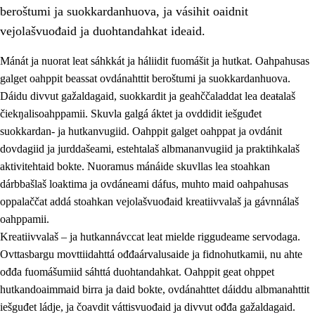
beroštumi ja suokkardanhuova, ja vásihit oaidnit
vejolašvuođaid ja duohtandahkat ideaid.
Mánát ja nuorat leat sáhkkát ja háliidit fuomášit ja hutkat. Oahpahusas
galget oahppit beassat ovdánahttit beroštumi ja suokkardanhuova.
1.
Oahpahusa árvovuođđu
Dáidu divvut gažaldagaid, suokkardit ja geahččaladdat lea deaŧalaš
čiekŋalisoahppamii. Skuvla galgá áktet ja ovddidit iešguđet
1.1
Olmmošárvu
suokkardan- ja hutkanvugiid. Oahppit galget oahppat ja ovdánit
1.2
Identitehta ja kultuvrralaš girjáivuohta
dovdagiid ja jurddašeami, estehtalaš albmananvugiid ja praktihkalaš
aktivitehtaid bokte. Nuoramus mánáide skuvllas lea stoahkan
1.3
Kritihkalaš jurddašeapmi ja ehtalaš diđolašvuohta
dárbbašlaš loaktima ja ovdáneami dáfus, muhto maid oahpahusas
1.4
Hutkanillu, beroštupmi ja suokkardanhuovva
oppalaččat addá stoahkan vejolašvuođaid kreatiivvalaš ja gávnnálaš
oahppamii.
1.5
Luondduákten ja birasdiđolašvuohta
Kreatiivvalaš – ja hutkannávccat leat mielde riggudeame servodaga.
1.6
Demokratiija ja mielváikkuheapmi
Ovttasbargu movttiidahttá ođđaárvalusaide ja fidnohutkamii, nu ahte
ođđa fuomášumiid sáhttá duohtandahkat. Oahppit geat ohppet
hutkandoaimmaid birra ja daid bokte, ovdánahttet dáiddu albmanahttit
iešguđet ládje, ja čoavdit váttisvuođaid ja divvut ođđa gažaldagaid.