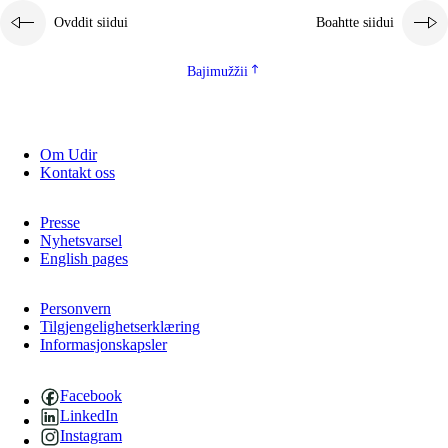
Ovddit siidui
Boahtte siidui
Bajimužžii
Om Udir
Kontakt oss
Presse
Nyhetsvarsel
English pages
Personvern
Tilgjengelighetserklæring
Informasjonskapsler
Facebook
LinkedIn
Instagram