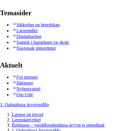
Temasider
Sikkerhet og beredskap
Læremidler
Digitalisering
Samisk i barnehage og skole
Nasjonale minoriteter
Aktuelt
For pressen
Høringer
Nyhetsvarsel
Om Udir
1. Oahpahusa árvovuođđu
Læring og trivsel
Læreplanverket
Bajitoassi – vuođđooahpahusa árvvut ja prinsihpat
1. Oahpahusa árvovuođđu