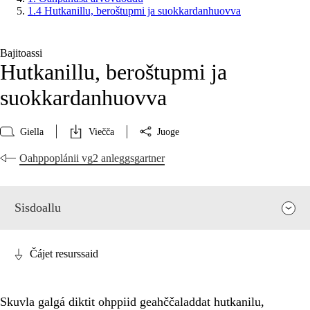
1.4 Hutkanillu, beroštupmi ja suokkardanhuovva
Bajitoassi
Hutkanillu, beroštupmi ja
suokkardanhuovva
Giella
Viečča
Juoge
Oahppoplánii vg2 anleggsgartner
Sisdoallu
Čájet resurssaid
Skuvla galgá diktit ohppiid geahččaladdat hutkanilu,