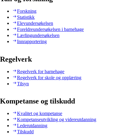
Forskning
Statistikk
Elevundersøkelsen
Foreldreundersøkelsen i barnehage
Lærlingundersøkelsen
Innrapportering
Regelverk
Regelverk for barnehage
Regelverk for skole og opplæring
Tilsyn
Kompetanse og tilskudd
Kvalitet og kompetanse
Kompetanseutvikling og videreutdanning
Lederutdanning
Tilskudd