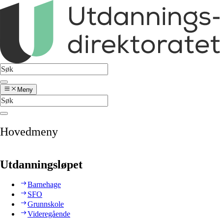
Meny
Hovedmeny
Utdanningsløpet
Barnehage
SFO
Grunnskole
Videregående