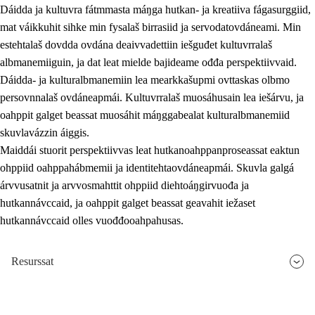
Dáidda ja kultuvra fátmmasta máŋga hutkan- ja kreatiiva fágasurggiid,
mat váikkuhit sihke min fysalaš birrasiid ja servodatovdáneami. Min
estehtalaš dovdda ovdána deaivvadettiin iešguđet kultuvrralaš
albmanemiiguin, ja dat leat mielde bajideame ođđa perspektiivvaid.
Dáidda- ja kulturalbmanemiin lea mearkkašupmi ovttaskas olbmo
persovnnalaš ovdáneapmái. Kultuvrralaš muosáhusain lea iešárvu, ja
oahppit galget beassat muosáhit máŋggabealat kulturalbmanemiid
skuvlavázzin áiggis.
Maiddái stuorit perspektiivvas leat hutkanoahppanproseassat eaktun
ohppiid oahppahábmemii ja identitehtaovdáneapmái. Skuvla galgá
árvvusatnit ja arvvosmahttit ohppiid diehtoáŋgirvuođa ja
hutkannávccaid, ja oahppit galget beassat geavahit iežaset
hutkannávccaid olles vuođđooahpahusas.
Resurssat