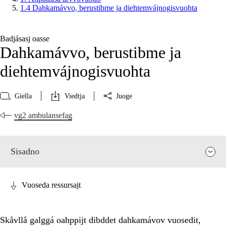
1.4 Dahkamávvo, berustibme ja diehtemvájnogisvuohta
Badjásasj oasse
Dahkamávvo, berustibme ja
diehtemvájnogisvuohta
Giella
Viedtja
Juoge
vg2 ambulansefag
Sisadno
Vuoseda ressursajt
Skåvllå galggá oahppijt dibddet dahkamávov vuosedit,