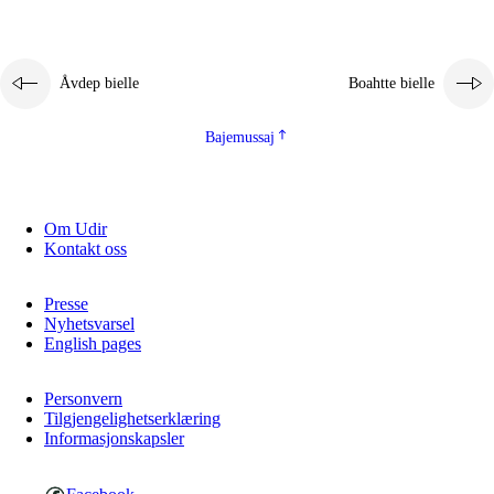
Åvdep bielle
Boahtte bielle
Bajemussaj
Om Udir
Kontakt oss
Presse
Nyhetsvarsel
English pages
Personvern
Tilgjengelighetserklæring
Informasjonskapsler