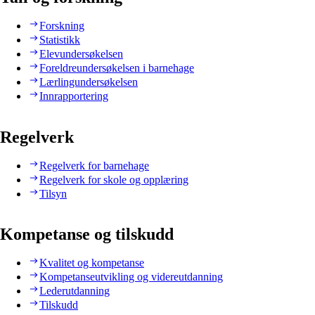
Forskning
Statistikk
Elevundersøkelsen
Foreldreundersøkelsen i barnehage
Lærlingundersøkelsen
Innrapportering
Regelverk
Regelverk for barnehage
Regelverk for skole og opplæring
Tilsyn
Kompetanse og tilskudd
Kvalitet og kompetanse
Kompetanseutvikling og videreutdanning
Lederutdanning
Tilskudd