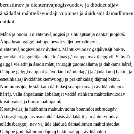
berustimev ja diehtemvájnogisvuodav, ja dibddet sijáv
åtsådallat máhttelisvuodajt vuojnnet ja ájádusájt dåmadibmen
dahkat.
Máná ja nuora li diehtemvájnogisá ja sihti ájttsat ja dahkat juojddá.
1.
Åhpadusá árvvovuodo
Åhpadusán galggi oahppe bessat valjet berustimev ja
diehtemvájnogisvuodav åvdedit. Máhtukvuodav gatjálvisájt bukte,
1.1
Almasjárvvo
guoradallat ja gæhttjaladdat le ájnas gå oahppamav tjiegŋodi. Skåvllå
1.2
Identitiehtta ja kultuvralasj moattevuohta
galggá vieledit ja ásadit måttijt vuogijt guoradallama ja dahkama hárráj.
Oahppe galggi oahppat ja åvddånit dåbdudagáj ja ájádallamij baktu, ja
1.3
Lájttális ájádallam ja estetihkalasj diedulasjvuohta
estetihkalasj åvddånbuktemvuogij ja praktihkalasj dåjmaj baktu.
1.4
Dahkamávvo, berustibme ja diehtemvájnogisvuohta
Nuoramusájda le ståhkam dárbulasj soapptsoma ja åvddånahttema
hárráj, valla åhpadusán åbbålattjat vaddá ståhkam máhttelisvuodav
1.5
Vieledus luonnduj ja birásdiedulasjvuohta
kreatijvalasj ja buorre oahppamij.
1.6
Demokratijja ja oassálasstem
Kreatijvalasj ja hábbmim máhtukvuohta boanndot sebrudagáv.
Aktisasjbarggo arvusmahttá ådåsis ájádalátjit ja máhtukvuodav
æládusbargguj, nav vaj ådå ájádusá dåmadibmen máhtti sjaddat.
Oahppe gudi hábbmin dåjmaj baktu oahppi, åvddånahtti