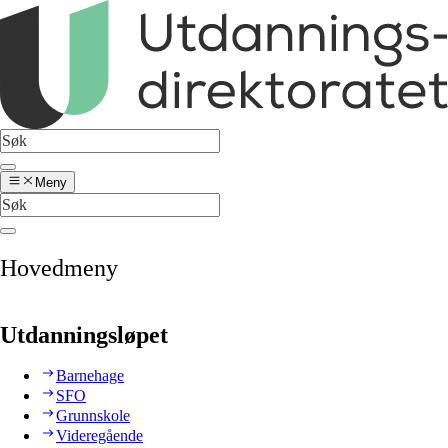
Meny
Hovedmeny
Utdanningsløpet
Barnehage
SFO
Grunnskole
Videregående