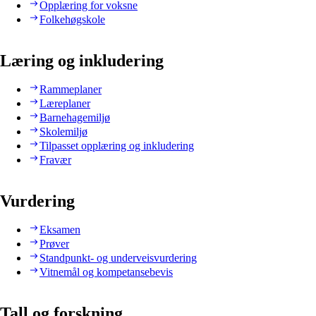
Opplæring for voksne
Folkehøgskole
Læring og inkludering
Rammeplaner
Læreplaner
Barnehagemiljø
Skolemiljø
Tilpasset opplæring og inkludering
Fravær
Vurdering
Eksamen
Prøver
Standpunkt- og underveisvurdering
Vitnemål og kompetansebevis
Tall og forskning