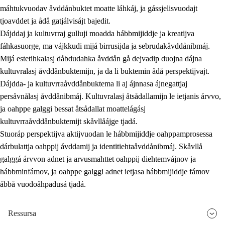
máhtukvuodav åvddånbuktet moatte láhkáj, ja gássjelisvuodajt
tjoavddet ja ådå gatjálvisájt bajedit.
Dájddaj ja kultuvrraj gulluji moadda hábbmijiddje ja kreatijva
fáhkasuorge, ma vájkkudi mijá birrusijda ja sebrudakåvddånibmáj.
Mijá estetihkalasj dåbdudahka åvddån gå dejvadip duojna dájna
kultuvralasj åvddånbuktemijn, ja da li buktemin ådå perspektijvajt.
Dájdda- ja kultuvrraåvddånbuktema li aj ájnnasa ájnegattjaj
persåvnålasj åvddånibmáj. Kultuvralasj åtsådallamijn le ietjanis árvvo,
ja oahppe galggi bessat åtsådallat moattelágásj
kultuvrraåvddånbuktemijt skåvllåájge tjadá.
Stuoráp perspektijva aktijvuodan le hábbmijiddje oahppamprosessa
dárbulattja oahppij ávddamij ja identitiehtaåvddånibmáj. Skåvllå
galggá árvvon adnet ja arvusmahttet oahppij diehtemvájnov ja
hábbminfámov, ja oahppe galggi adnet ietjasa hábbmijiddje fámov
åbbå vuodoåhpadusá tjadá.
Ressursa