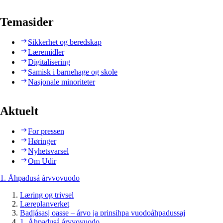
Temasider
Sikkerhet og beredskap
Læremidler
Digitalisering
Samisk i barnehage og skole
Nasjonale minoriteter
Aktuelt
For pressen
Høringer
Nyhetsvarsel
Om Udir
1. Åhpadusá árvvovuodo
Læring og trivsel
Læreplanverket
Badjásasj oasse – árvo ja prinsihpa vuodoåhpadussaj
1. Åhpadusá árvvovuodo