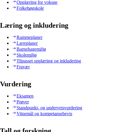
Opplæring for voksne
Folkehøgskole
Læring og inkludering
Rammeplaner
Læreplaner
Barnehagemiljø
Skolemiljø
Tilpasset opplæring og inkludering
Fravær
Vurdering
Eksamen
Prøver
Standpunkt- og underveisvurdering
Vitnemål og kompetansebevis
Tall og forskning