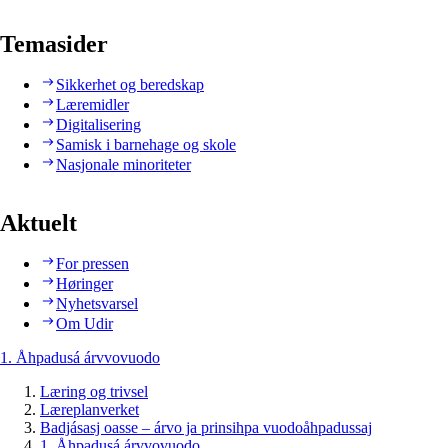
Temasider
Sikkerhet og beredskap
Læremidler
Digitalisering
Samisk i barnehage og skole
Nasjonale minoriteter
Aktuelt
For pressen
Høringer
Nyhetsvarsel
Om Udir
1. Åhpadusá árvvovuodo
Læring og trivsel
Læreplanverket
Badjásasj oasse – árvo ja prinsihpa vuodoåhpadussaj
1. Åhpadusá árvvovuodo