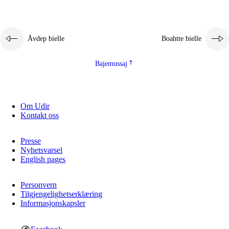
Åvdep bielle
Boahtte bielle
Bajemussaj
Om Udir
Kontakt oss
Presse
Nyhetsvarsel
English pages
Personvern
Tilgjengelighetserklæring
Informasjonskapsler