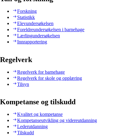
Forskning
Statistikk
Elevundersøkelsen
Foreldreundersøkelsen i barnehage
Lærlingundersøkelsen
Innrapportering
Regelverk
Regelverk for barnehage
Regelverk for skole og opplæring
Tilsyn
Kompetanse og tilskudd
Kvalitet og kompetanse
Kompetanseutvikling og videreutdanning
Lederutdanning
Tilskudd