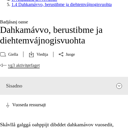
1.4 Dahkamávvo, berustibme ja diehtemvájnogisvuohta
Badjásasj oasse
Dahkamávvo, berustibme ja
diehtemvájnogisvuohta
Giella
Viedtja
Juoge
vg3 aktivitørfaget
Sisadno
Vuoseda ressursajt
Skåvllå galggá oahppijt dibddet dahkamávov vuosedit,