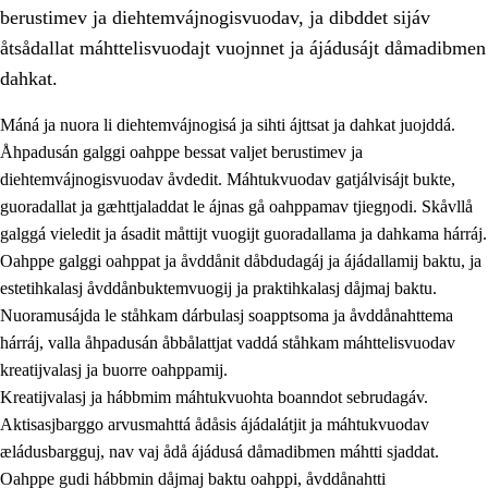
berustimev ja diehtemvájnogisvuodav, ja dibddet sijáv
åtsådallat máhttelisvuodajt vuojnnet ja ájádusájt dåmadibmen
dahkat.
Máná ja nuora li diehtemvájnogisá ja sihti ájttsat ja dahkat juojddá.
1.
Åhpadusá árvvovuodo
Åhpadusán galggi oahppe bessat valjet berustimev ja
diehtemvájnogisvuodav åvdedit. Máhtukvuodav gatjálvisájt bukte,
1.1
Almasjárvvo
guoradallat ja gæhttjaladdat le ájnas gå oahppamav tjiegŋodi. Skåvllå
1.2
Identitiehtta ja kultuvralasj moattevuohta
galggá vieledit ja ásadit måttijt vuogijt guoradallama ja dahkama hárráj.
Oahppe galggi oahppat ja åvddånit dåbdudagáj ja ájádallamij baktu, ja
1.3
Lájttális ájádallam ja estetihkalasj diedulasjvuohta
estetihkalasj åvddånbuktemvuogij ja praktihkalasj dåjmaj baktu.
1.4
Dahkamávvo, berustibme ja diehtemvájnogisvuohta
Nuoramusájda le ståhkam dárbulasj soapptsoma ja åvddånahttema
hárráj, valla åhpadusán åbbålattjat vaddá ståhkam máhttelisvuodav
1.5
Vieledus luonnduj ja birásdiedulasjvuohta
kreatijvalasj ja buorre oahppamij.
1.6
Demokratijja ja oassálasstem
Kreatijvalasj ja hábbmim máhtukvuohta boanndot sebrudagáv.
Aktisasjbarggo arvusmahttá ådåsis ájádalátjit ja máhtukvuodav
æládusbargguj, nav vaj ådå ájádusá dåmadibmen máhtti sjaddat.
Oahppe gudi hábbmin dåjmaj baktu oahppi, åvddånahtti