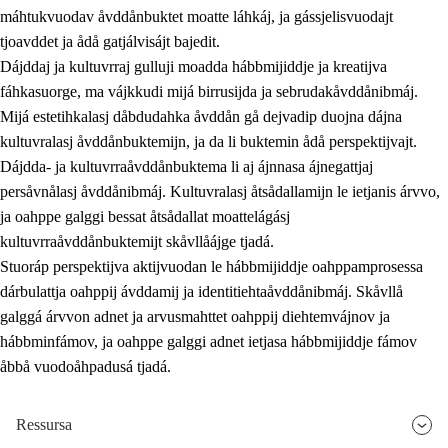
máhtukvuodav åvddånbuktet moatte láhkáj, ja gássjelisvuodajt
tjoavddet ja ådå gatjálvisájt bajedit.
Dájddaj ja kultuvrraj gulluji moadda hábbmijiddje ja kreatijva
fáhkasuorge, ma vájkkudi mijá birrusijda ja sebrudakåvddånibmáj.
Mijá estetihkalasj dåbdudahka åvddån gå dejvadip duojna dájna
kultuvralasj åvddånbuktemijn, ja da li buktemin ådå perspektijvajt.
Dájdda- ja kultuvrraåvddånbuktema li aj ájnnasa ájnegattjaj
persåvnålasj åvddånibmáj. Kultuvralasj åtsådallamijn le ietjanis árvvo,
ja oahppe galggi bessat åtsådallat moattelágásj
kultuvrraåvddånbuktemijt skåvllåájge tjadá.
Stuoráp perspektijva aktijvuodan le hábbmijiddje oahppamprosessa
dárbulattja oahppij ávddamij ja identitiehtaåvddånibmáj. Skåvllå
galggá árvvon adnet ja arvusmahttet oahppij diehtemvájnov ja
hábbminfámov, ja oahppe galggi adnet ietjasa hábbmijiddje fámov
åbbå vuodoåhpadusá tjadá.
Ressursa