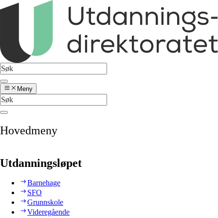
Meny
Hovedmeny
Utdanningsløpet
Barnehage
SFO
Grunnskole
Videregående