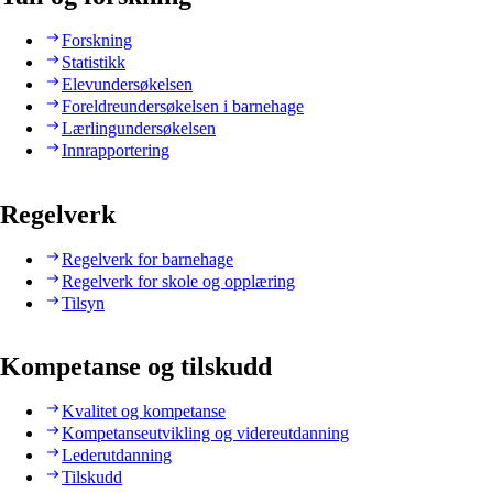
Forskning
Statistikk
Elevundersøkelsen
Foreldreundersøkelsen i barnehage
Lærlingundersøkelsen
Innrapportering
Regelverk
Regelverk for barnehage
Regelverk for skole og opplæring
Tilsyn
Kompetanse og tilskudd
Kvalitet og kompetanse
Kompetanseutvikling og videreutdanning
Lederutdanning
Tilskudd