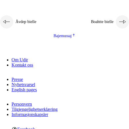
Åvdep bielle
Boahtte bielle
Bajemussaj
Om Udir
Kontakt oss
Presse
Nyhetsvarsel
English pages
Personvern
Tilgjengelighetserklæring
Informasjonskapsler