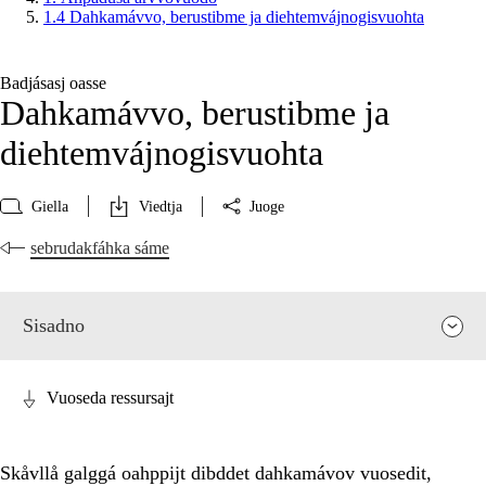
1.4 Dahkamávvo, berustibme ja diehtemvájnogisvuohta
Badjásasj oasse
Dahkamávvo, berustibme ja
diehtemvájnogisvuohta
Giella
Viedtja
Juoge
sebrudakfáhka sáme
Sisadno
Vuoseda ressursajt
Skåvllå galggá oahppijt dibddet dahkamávov vuosedit,