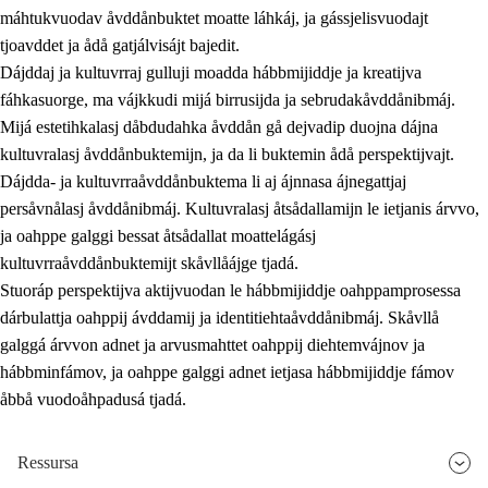
máhtukvuodav åvddånbuktet moatte láhkáj, ja gássjelisvuodajt
tjoavddet ja ådå gatjálvisájt bajedit.
Dájddaj ja kultuvrraj gulluji moadda hábbmijiddje ja kreatijva
fáhkasuorge, ma vájkkudi mijá birrusijda ja sebrudakåvddånibmáj.
Mijá estetihkalasj dåbdudahka åvddån gå dejvadip duojna dájna
kultuvralasj åvddånbuktemijn, ja da li buktemin ådå perspektijvajt.
Dájdda- ja kultuvrraåvddånbuktema li aj ájnnasa ájnegattjaj
persåvnålasj åvddånibmáj. Kultuvralasj åtsådallamijn le ietjanis árvvo,
ja oahppe galggi bessat åtsådallat moattelágásj
kultuvrraåvddånbuktemijt skåvllåájge tjadá.
Stuoráp perspektijva aktijvuodan le hábbmijiddje oahppamprosessa
dárbulattja oahppij ávddamij ja identitiehtaåvddånibmáj. Skåvllå
galggá árvvon adnet ja arvusmahttet oahppij diehtemvájnov ja
hábbminfámov, ja oahppe galggi adnet ietjasa hábbmijiddje fámov
åbbå vuodoåhpadusá tjadá.
Ressursa