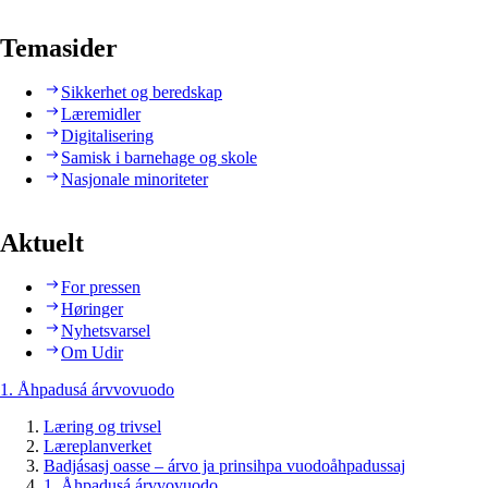
Temasider
Sikkerhet og beredskap
Læremidler
Digitalisering
Samisk i barnehage og skole
Nasjonale minoriteter
Aktuelt
For pressen
Høringer
Nyhetsvarsel
Om Udir
1. Åhpadusá árvvovuodo
Læring og trivsel
Læreplanverket
Badjásasj oasse – árvo ja prinsihpa vuodoåhpadussaj
1. Åhpadusá árvvovuodo