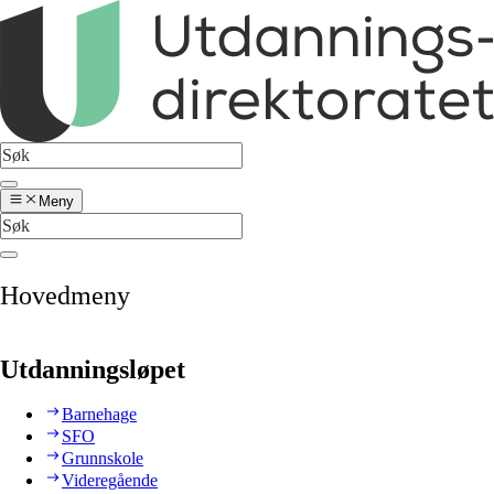
Meny
Hovedmeny
Utdanningsløpet
Barnehage
SFO
Grunnskole
Videregående