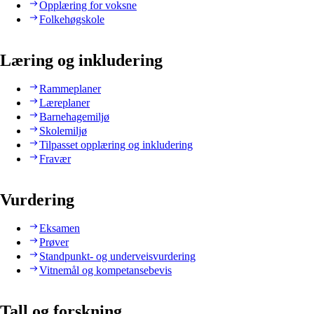
Opplæring for voksne
Folkehøgskole
Læring og inkludering
Rammeplaner
Læreplaner
Barnehagemiljø
Skolemiljø
Tilpasset opplæring og inkludering
Fravær
Vurdering
Eksamen
Prøver
Standpunkt- og underveisvurdering
Vitnemål og kompetansebevis
Tall og forskning