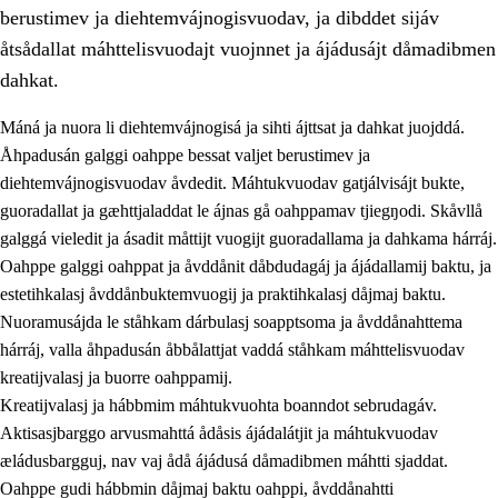
berustimev ja diehtemvájnogisvuodav, ja dibddet sijáv
åtsådallat máhttelisvuodajt vuojnnet ja ájádusájt dåmadibmen
dahkat.
Máná ja nuora li diehtemvájnogisá ja sihti ájttsat ja dahkat juojddá.
1.
Åhpadusá árvvovuodo
Åhpadusán galggi oahppe bessat valjet berustimev ja
diehtemvájnogisvuodav åvdedit. Máhtukvuodav gatjálvisájt bukte,
1.1
Almasjárvvo
guoradallat ja gæhttjaladdat le ájnas gå oahppamav tjiegŋodi. Skåvllå
1.2
Identitiehtta ja kultuvralasj moattevuohta
galggá vieledit ja ásadit måttijt vuogijt guoradallama ja dahkama hárráj.
Oahppe galggi oahppat ja åvddånit dåbdudagáj ja ájádallamij baktu, ja
1.3
Lájttális ájádallam ja estetihkalasj diedulasjvuohta
estetihkalasj åvddånbuktemvuogij ja praktihkalasj dåjmaj baktu.
1.4
Dahkamávvo, berustibme ja diehtemvájnogisvuohta
Nuoramusájda le ståhkam dárbulasj soapptsoma ja åvddånahttema
hárráj, valla åhpadusán åbbålattjat vaddá ståhkam máhttelisvuodav
1.5
Vieledus luonnduj ja birásdiedulasjvuohta
kreatijvalasj ja buorre oahppamij.
1.6
Demokratijja ja oassálasstem
Kreatijvalasj ja hábbmim máhtukvuohta boanndot sebrudagáv.
Aktisasjbarggo arvusmahttá ådåsis ájádalátjit ja máhtukvuodav
æládusbargguj, nav vaj ådå ájádusá dåmadibmen máhtti sjaddat.
Oahppe gudi hábbmin dåjmaj baktu oahppi, åvddånahtti