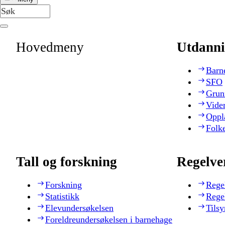
Hovedmeny
Utdanni
Barn
SFO
Grun
Vide
Oppl
Folk
Tall og forskning
Regelve
Forskning
Rege
Statistikk
Rege
Elevundersøkelsen
Tilsy
Foreldreundersøkelsen i barnehage