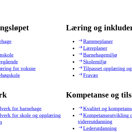
ngsløpet
Læring og inklude
ehage
Rammeplaner
Læreplaner
nskole
Barnehagemiljø
regående
Skolemiljø
æring for voksne
Tilpasset opplæring og
ehøgskole
Fravær
rk
Kompetanse og til
lverk for barnehage
Kvalitet og kompetans
lverk for skole og opplæring
Kompetanseutvikling 
videreutdanning
n
Lederutdanning