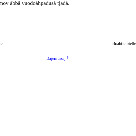
mov åbbå vuodoåhpadusá tjadá.
le
Boahtte biell
Bajemussaj