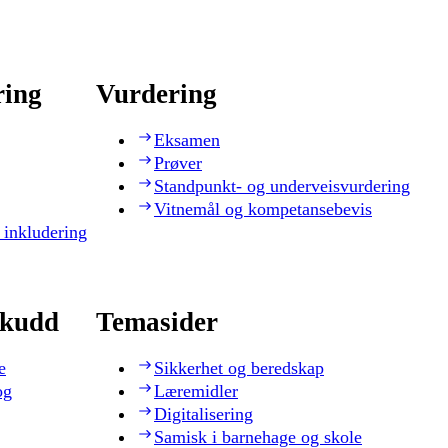
ring
Vurdering
Eksamen
Prøver
Standpunkt- og underveisvurdering
Vitnemål og kompetansebevis
 inkludering
skudd
Temasider
e
Sikkerhet og beredskap
og
Læremidler
Digitalisering
Samisk i barnehage og skole