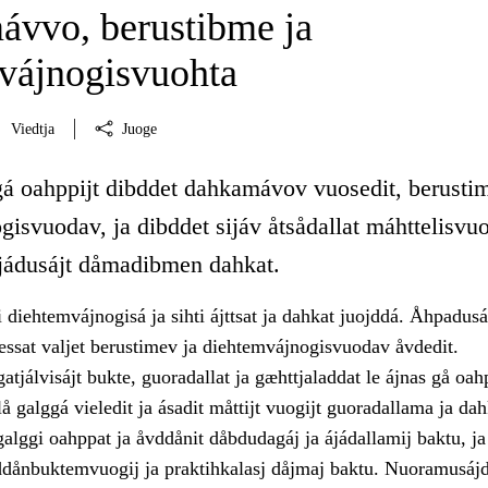
vvo, berustibme ja
vájnogisvuohta
Viedtja
Juoge
gá oahppijt dibddet dahkamávov vuosedit, berusti
isvuodav, ja dibddet sijáv åtsådallat máhttelisvuo
ájádusájt dåmadibmen dahkat.
 diehtemvájnogisá ja sihti ájttsat ja dahkat juojddá. Åhpadus
essat valjet berustimev ja diehtemvájnogisvuodav åvdedit.
tjálvisájt bukte, guoradallat ja gæhttjaladdat le ájnas gå o
lå galggá vieledit ja ásadit måttijt vuogijt guoradallama ja d
alggi oahppat ja åvddånit dåbdudagáj ja ájádallamij baktu, ja
vddånbuktemvuogij ja praktihkalasj dåjmaj baktu. Nuoramusájd