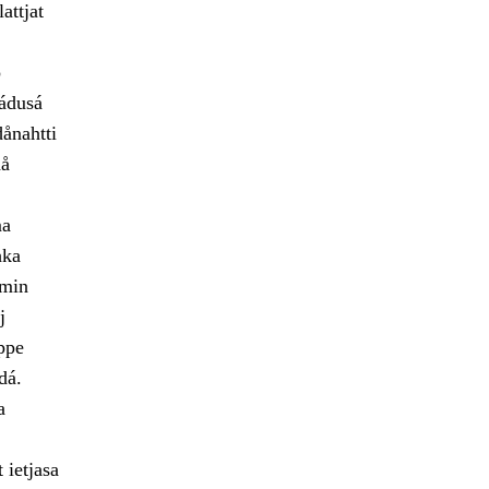
attjat
o
jádusá
ånahtti
då
ma
hka
emin
j
ppe
dá.
a
 ietjasa