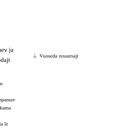
mev ja
Vuoseda ressursajt
dajt
án
ahppamav
ahkama
a le