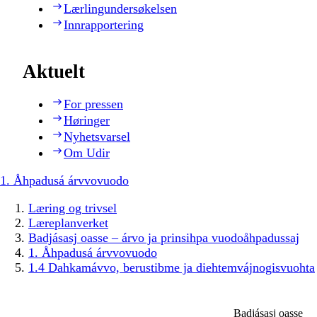
Lærlingundersøkelsen
Innrapportering
Aktuelt
For pressen
Høringer
Nyhetsvarsel
Om Udir
1. Åhpadusá árvvovuodo
Læring og trivsel
Læreplanverket
Badjásasj oasse – árvo ja prinsihpa vuodoåhpadussaj
1. Åhpadusá árvvovuodo
1.4 Dahkamávvo, berustibme ja diehtemvájnogisvuohta
Badjásasj oasse