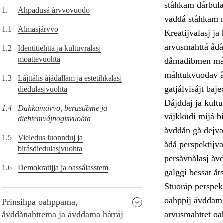
ståhkam dárbula
1.
Åhpadusá árvvovuodo
vaddá ståhkam m
1.1
Almasjárvvo
Kreatijvalasj j
arvusmahttá ådå
1.2
Identitiehtta ja kultuvralasj
moattevuohta
dåmadibmen máht
máhtukvuodav åv
1.3
Lájttális ájádallam ja estetihkalasj
gatjálvisájt bajed
diedulasjvuohta
Dájddaj ja kultu
1.4
Dahkamávvo, berustibme ja
vájkkudi mijá b
diehtemvájnogisvuohta
åvddån gå dejva
1.5
Vieledus luonnduj ja
ådå perspektijva
birásdiedulasjvuohta
persåvnålasj åvd
1.6
Demokratijja ja oassálasstem
galggi bessat åt
Stuoráp perspek
oahppij ávddami
Prinsihpa oahppama,
åvddånahttema ja ávddama hárráj
arvusmahttet oa