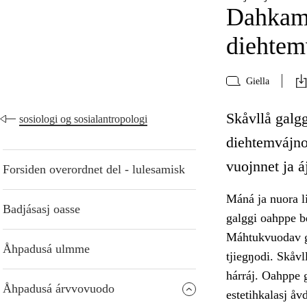
Dahkamá
diehtem
Giella
Skåvllå galg
sosiologi og sosialantropologi
diehtemvájnog
vuojnnet ja 
Forsiden overordnet del - lulesamisk
Máná ja nuora li
Badjásasj oasse
galggi oahppe b
Máhtukvuodav ga
Åhpadusá ulmme
tjiegŋodi. Skåvl
hárráj. Oahppe g
Åhpadusá árvvovuodo
estetihkalasj å