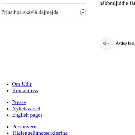
hábbmijiddje fá
Prinsihpa skåvlå dåjmajda
Åvdep biel
Om Udir
Kontakt oss
Presse
Nyhetsvarsel
English pages
Personvern
Tilgjengelighetserklæring