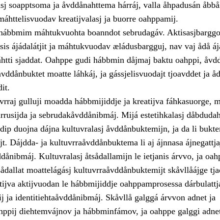
sj soapptsoma ja åvddånahttema hárráj, valla åhpadusán åbbål
áhttelisvuodav kreatijvalasj ja buorre oahppamij.
a hábbmim máhtukvuohta boanndot sebrudagáv. Aktisasjbargg
sis ájádalátjit ja máhtukvuodav æládusbargguj, nav vaj ådå á
ti sjaddat. Oahppe gudi hábbmin dåjmaj baktu oahppi, åvdd
ddånbuktet moatte láhkáj, ja gássjelisvuodajt tjoavddet ja å
it.
vrraj gulluji moadda hábbmijiddje ja kreatijva fáhkasuorge, 
irrusijda ja sebrudakåvddånibmáj. Mijá estetihkalasj dåbduda
dip duojna dájna kultuvralasj åvddånbuktemijn, ja da li bukt
jt. Dájdda- ja kultuvrraåvddånbuktema li aj ájnnasa ájnegattja
dånibmáj. Kultuvralasj åtsådallamijn le ietjanis árvvo, ja oah
sådallat moattelágásj kultuvrraåvddånbuktemijt skåvllåájge tja
tijva aktijvuodan le hábbmijiddje oahppamprosessa dárbulattj
j ja identitiehtaåvddånibmáj. Skåvllå galggá árvvon adnet ja
hppij diehtemvájnov ja hábbminfámov, ja oahppe galggi adnet