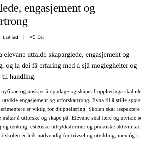
lede, engasjement og
rtrong
Last ned
Del
la elevane utfalde skaparglede, engasjement og
g, og la dei få erfaring med å sjå moglegheiter og
 til handling.
 nyfikne og ønskjer å oppdage og skape. I opplæringa skal el
 å utvikle engasjement og utforskartrong. Evna til å stille spør
erimentere er viktig for djupnelæring. Skolen skal respektere
 måtar å utforske og skape på. Elevane skal lære og utvikle s
og tenking, estetiske uttrykksformer og praktiske aktivitetar.
 i skolen er leik nødvendig for trivsel og utvikling, men òg i