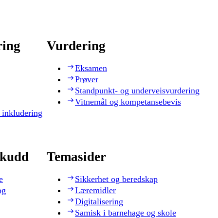
ring
Vurdering
Eksamen
Prøver
Standpunkt- og underveisvurdering
Vitnemål og kompetansebevis
 inkludering
skudd
Temasider
e
Sikkerhet og beredskap
og
Læremidler
Digitalisering
Samisk i barnehage og skole