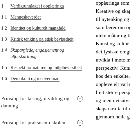
opplæringa som h
1.
Verdigrunnlaget i opplæringa
Kreative og skap
1.1
Menneskeverdet
til nytenking og
som lærer om og
1.2
Identitet og kulturelt mangfald
ulike måtar og t
1.3
Kritisk tenking og etisk bevisstheit
Kunst og kultur
1.4
Skaparglede, engasjement og
dei fysiske omg
utforskartrong
utvikla i møte m
1.5
Respekt for naturen og miljøbevisstheit
perspektiv. Kuns
hos den enkelte.
1.6
Demokrati og medverknad
oppleve eit vari
I eit større per
Prinsipp for læring, utvikling og
og identitetsutv
danning
skaparkrafta til
gjennom heile g
Prinsipp for praksisen i skolen