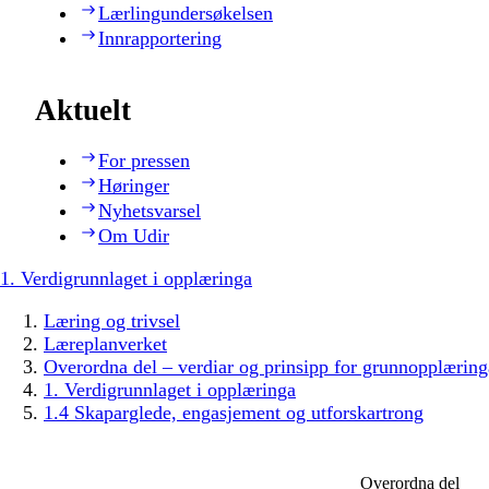
Lærlingundersøkelsen
Innrapportering
Aktuelt
For pressen
Høringer
Nyhetsvarsel
Om Udir
1. Verdigrunnlaget i opplæringa
Læring og trivsel
Læreplanverket
Overordna del – verdiar og prinsipp for grunnopplæring
1. Verdigrunnlaget i opplæringa
1.4 Skaparglede, engasjement og utforskartrong
Overordna del