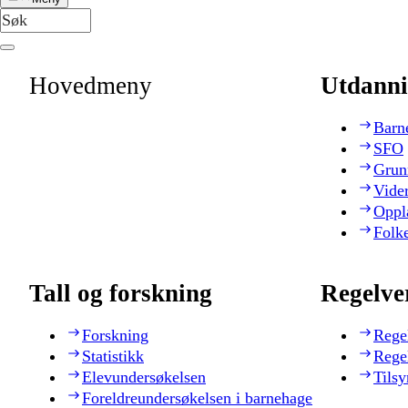
Hovedmeny
Utdanni
Barn
SFO
Grun
Vide
Oppl
Folk
Tall og forskning
Regelve
Forskning
Rege
Statistikk
Rege
Elevundersøkelsen
Tilsy
Foreldreundersøkelsen i barnehage