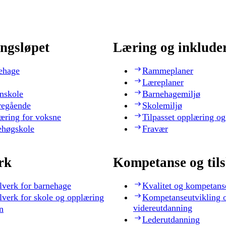
ngsløpet
Læring og inklude
ehage
Rammeplaner
Læreplaner
nskole
Barnehagemiljø
regående
Skolemiljø
æring for voksne
Tilpasset opplæring og
ehøgskole
Fravær
rk
Kompetanse og til
lverk for barnehage
Kvalitet og kompetans
lverk for skole og opplæring
Kompetanseutvikling 
videreutdanning
n
Lederutdanning