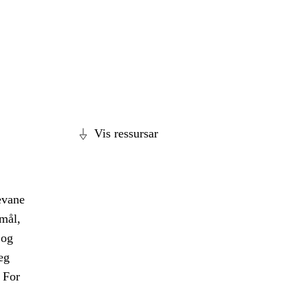
Vis ressursar
evane
smål,
 og
eg
 For