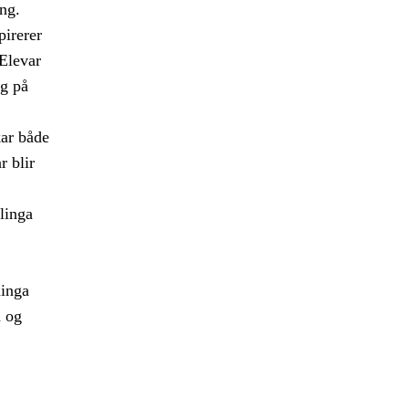
ng.
pirerer
 Elevar
eg på
ar både
r blir
linga
ninga
a og