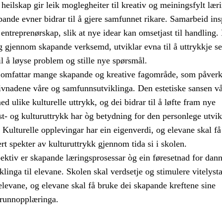
eilskap gir leik moglegheiter til kreativ og meiningsfylt læri
ande evner bidrar til å gjere samfunnet rikare. Samarbeid ins
 entreprenørskap, slik at nye idear kan omsetjast til handling.
 gjennom skapande verksemd, utviklar evna til å uttrykkje s
il å løyse problem og stille nye spørsmål.
 omfattar mange skapande og kreative fagområde, som påverk
ivnadene våre og samfunnsutviklinga. Den estetiske sansen vå
ed ulike kulturelle uttrykk, og dei bidrar til å løfte fram nye
t- og kulturuttrykk har òg betydning for den personlege utvik
 Kulturelle opplevingar har ein eigenverdi, og elevane skal få
ert spekter av kulturuttrykk gjennom tida si i skolen.
spektiv er skapande læringsprosessar òg ein føresetnad for dan
iklinga til elevane. Skolen skal verdsetje og stimulere vitelyst
 elevane, og elevane skal få bruke dei skapande kreftene sine
runnopplæringa.