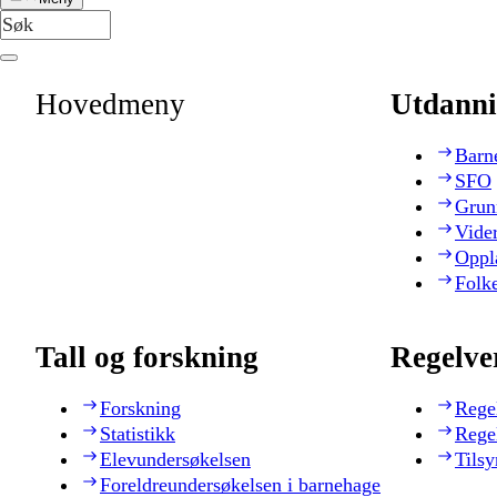
Hovedmeny
Utdanni
Barn
SFO
Grun
Vide
Oppl
Folk
Tall og forskning
Regelve
Forskning
Rege
Statistikk
Rege
Elevundersøkelsen
Tilsy
Foreldreundersøkelsen i barnehage