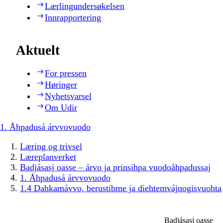
Lærlingundersøkelsen
Innrapportering
Aktuelt
For pressen
Høringer
Nyhetsvarsel
Om Udir
1. Åhpadusá árvvovuodo
Læring og trivsel
Læreplanverket
Badjásasj oasse – árvo ja prinsihpa vuodoåhpadussaj
1. Åhpadusá árvvovuodo
1.4 Dahkamávvo, berustibme ja diehtemvájnogisvuohta
Badjásasj oasse