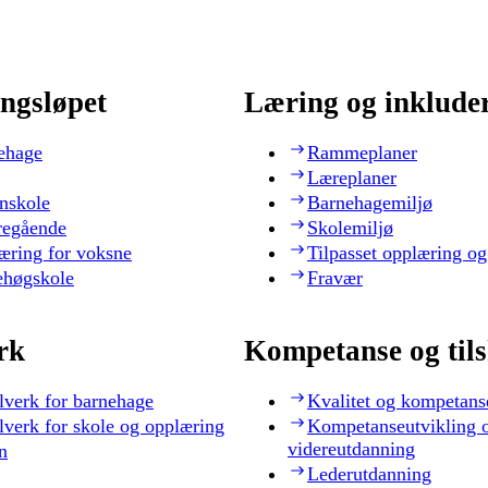
ngsløpet
Læring og inklude
ehage
Rammeplaner
Læreplaner
nskole
Barnehagemiljø
regående
Skolemiljø
æring for voksne
Tilpasset opplæring og
ehøgskole
Fravær
rk
Kompetanse og til
lverk for barnehage
Kvalitet og kompetans
lverk for skole og opplæring
Kompetanseutvikling 
videreutdanning
n
Lederutdanning