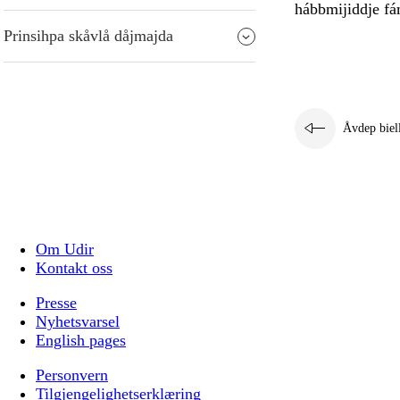
hábbmijiddje fá
Prinsihpa skåvlå dåjmajda
Åvdep biel
Om Udir
Kontakt oss
Presse
Nyhetsvarsel
English pages
Personvern
Tilgjengelighetserklæring