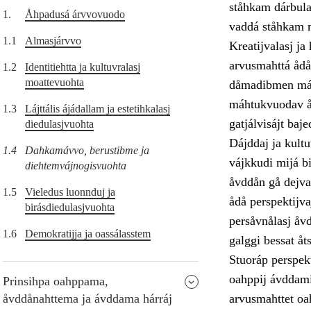
ståhkam dárbula
1.
Åhpadusá árvvovuodo
vaddá ståhkam m
1.1
Almasjárvvo
Kreatijvalasj j
arvusmahttá ådå
1.2
Identitiehtta ja kultuvralasj
moattevuohta
dåmadibmen máht
máhtukvuodav åv
1.3
Lájttális ájádallam ja estetihkalasj
gatjálvisájt bajed
diedulasjvuohta
Dájddaj ja kultu
1.4
Dahkamávvo, berustibme ja
vájkkudi mijá b
diehtemvájnogisvuohta
åvddån gå dejva
1.5
Vieledus luonnduj ja
ådå perspektijva
birásdiedulasjvuohta
persåvnålasj åvd
1.6
Demokratijja ja oassálasstem
galggi bessat åt
Stuoráp perspek
oahppij ávddami
Prinsihpa oahppama,
åvddånahttema ja ávddama hárráj
arvusmahttet oa