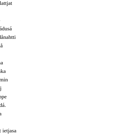
attjat
o
jádusá
ånahtti
då
ma
hka
emin
j
ppe
dá.
a
 ietjasa