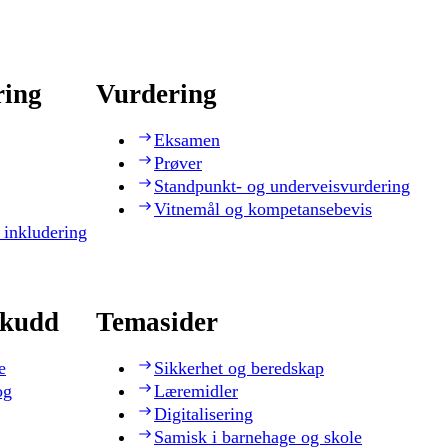
ring
Vurdering
Eksamen
Prøver
Standpunkt- og underveisvurdering
Vitnemål og kompetansebevis
 inkludering
skudd
Temasider
e
Sikkerhet og beredskap
og
Læremidler
Digitalisering
Samisk i barnehage og skole