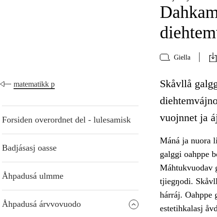
Dahkamá
diehtem
Giella
Skåvllå galg
matematikk p
diehtemvájnog
vuojnnet ja 
Forsiden overordnet del - lulesamisk
Máná ja nuora li
Badjásasj oasse
galggi oahppe b
Máhtukvuodav ga
Åhpadusá ulmme
tjiegŋodi. Skåvl
hárráj. Oahppe g
Åhpadusá árvvovuodo
estetihkalasj å