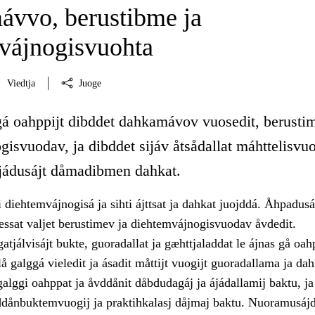
vvo, berustibme ja
vájnogisvuohta
Viedtja
Juoge
gá oahppijt dibddet dahkamávov vuosedit, berusti
isvuodav, ja dibddet sijáv åtsådallat máhttelisvuo
ájádusájt dåmadibmen dahkat.
 diehtemvájnogisá ja sihti ájttsat ja dahkat juojddá. Åhpadus
essat valjet berustimev ja diehtemvájnogisvuodav åvdedit.
tjálvisájt bukte, guoradallat ja gæhttjaladdat le ájnas gå o
lå galggá vieledit ja ásadit måttijt vuogijt guoradallama ja d
alggi oahppat ja åvddånit dåbdudagáj ja ájádallamij baktu, ja
vddånbuktemvuogij ja praktihkalasj dåjmaj baktu. Nuoramusájd