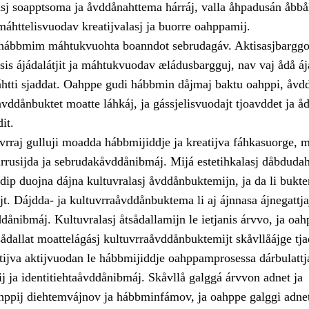
sj soapptsoma ja åvddånahttema hárráj, valla åhpadusán åbbål
áhttelisvuodav kreatijvalasj ja buorre oahppamij.
a hábbmim máhtukvuohta boanndot sebrudagáv. Aktisasjbargg
sis ájádalátjit ja máhtukvuodav æládusbargguj, nav vaj ådå á
ti sjaddat. Oahppe gudi hábbmin dåjmaj baktu oahppi, åvdd
ddånbuktet moatte láhkáj, ja gássjelisvuodajt tjoavddet ja å
it.
vrraj gulluji moadda hábbmijiddje ja kreatijva fáhkasuorge, 
irrusijda ja sebrudakåvddånibmáj. Mijá estetihkalasj dåbduda
dip duojna dájna kultuvralasj åvddånbuktemijn, ja da li bukt
jt. Dájdda- ja kultuvrraåvddånbuktema li aj ájnnasa ájnegattja
dånibmáj. Kultuvralasj åtsådallamijn le ietjanis árvvo, ja oah
sådallat moattelágásj kultuvrraåvddånbuktemijt skåvllåájge tja
tijva aktijvuodan le hábbmijiddje oahppamprosessa dárbulattj
j ja identitiehtaåvddånibmáj. Skåvllå galggá árvvon adnet ja
hppij diehtemvájnov ja hábbminfámov, ja oahppe galggi adnet