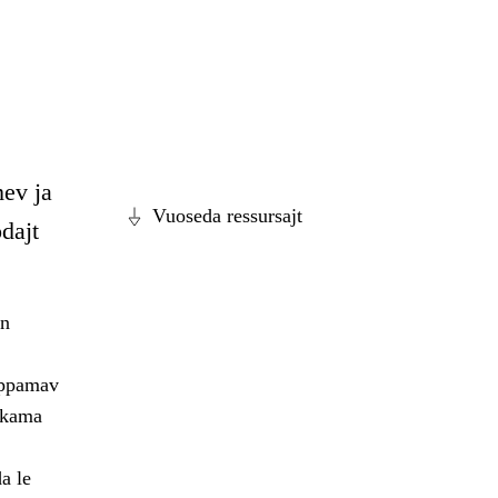
mev ja
Vuoseda ressursajt
dajt
án
ahppamav
ahkama
a le