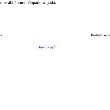
mov åbbå vuodoåhpadusá tjadá.
le
Boahtte biell
Bajemussaj