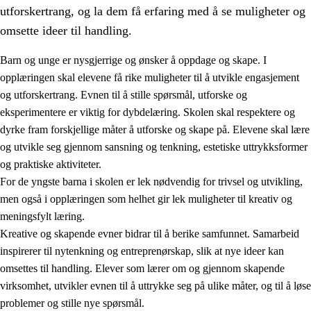
utforskertrang, og la dem få erfaring med å se muligheter og
omsette ideer til handling.
Barn og unge er nysgjerrige og ønsker å oppdage og skape. I
opplæringen skal elevene få rike muligheter til å utvikle engasjement
1.
Opplæringens verdigrunnlag
og utforskertrang. Evnen til å stille spørsmål, utforske og
eksperimentere er viktig for dybdelæring. Skolen skal respektere og
1.1
Menneskeverdet
dyrke fram forskjellige måter å utforske og skape på. Elevene skal lære
1.2
Identitet og kulturelt mangfold
og utvikle seg gjennom sansning og tenkning, estetiske uttrykksformer
og praktiske aktiviteter.
1.3
Kritisk tenkning og etisk bevissthet
For de yngste barna i skolen er lek nødvendig for trivsel og utvikling,
1.4
Skaperglede, engasjement og utforskertrang
men også i opplæringen som helhet gir lek muligheter til kreativ og
meningsfylt læring.
1.5
Respekt for naturen og miljøbevissthet
Kreative og skapende evner bidrar til å berike samfunnet. Samarbeid
1.6
Demokrati og medvirkning
inspirerer til nytenkning og entreprenørskap, slik at nye ideer kan
omsettes til handling. Elever som lærer om og gjennom skapende
virksomhet, utvikler evnen til å uttrykke seg på ulike måter, og til å løse
problemer og stille nye spørsmål.