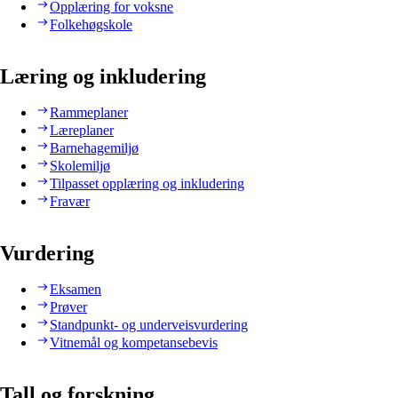
Opplæring for voksne
Folkehøgskole
Læring og inkludering
Rammeplaner
Læreplaner
Barnehagemiljø
Skolemiljø
Tilpasset opplæring og inkludering
Fravær
Vurdering
Eksamen
Prøver
Standpunkt- og underveisvurdering
Vitnemål og kompetansebevis
Tall og forskning