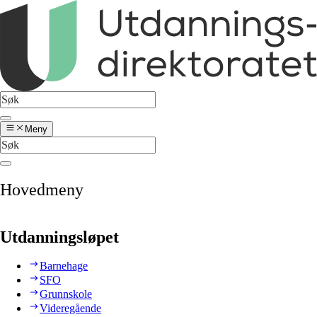
Meny
Hovedmeny
Utdanningsløpet
Barnehage
SFO
Grunnskole
Videregående