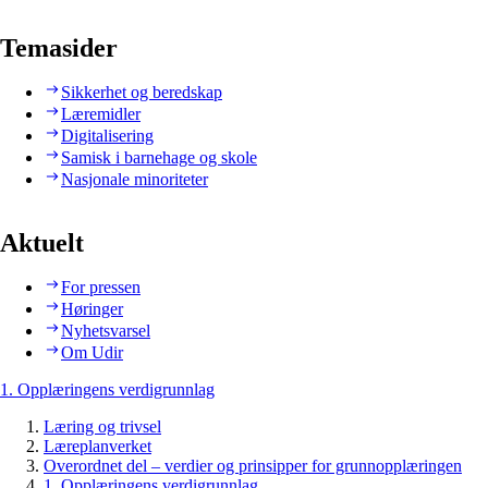
Temasider
Sikkerhet og beredskap
Læremidler
Digitalisering
Samisk i barnehage og skole
Nasjonale minoriteter
Aktuelt
For pressen
Høringer
Nyhetsvarsel
Om Udir
1. Opplæringens verdigrunnlag
Læring og trivsel
Læreplanverket
Overordnet del – verdier og prinsipper for grunnopplæringen
1. Opplæringens verdigrunnlag