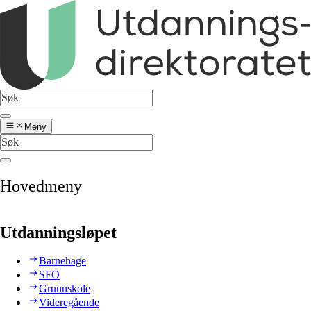
Meny
Hovedmeny
Utdanningsløpet
Barnehage
SFO
Grunnskole
Videregående