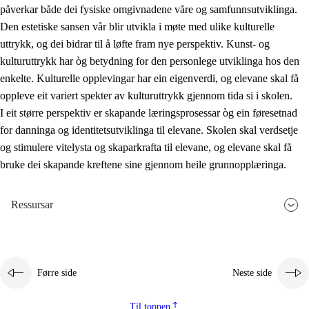
påverkar både dei fysiske omgivnadene våre og samfunnsutviklinga.
Den estetiske sansen vår blir utvikla i møte med ulike kulturelle
uttrykk, og dei bidrar til å løfte fram nye perspektiv. Kunst- og
kulturuttrykk har òg betydning for den personlege utviklinga hos den
enkelte. Kulturelle opplevingar har ein eigenverdi, og elevane skal få
oppleve eit variert spekter av kulturuttrykk gjennom tida si i skolen.
I eit større perspektiv er skapande læringsprosessar òg ein føresetnad
for danninga og identitetsutviklinga til elevane. Skolen skal verdsetje
og stimulere vitelysta og skaparkrafta til elevane, og elevane skal få
bruke dei skapande kreftene sine gjennom heile grunnopplæringa.
Ressursar
Førre side
Neste side
Til toppen