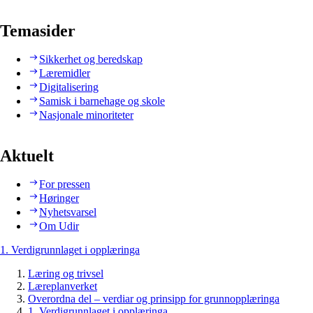
Temasider
Sikkerhet og beredskap
Læremidler
Digitalisering
Samisk i barnehage og skole
Nasjonale minoriteter
Aktuelt
For pressen
Høringer
Nyhetsvarsel
Om Udir
1. Verdigrunnlaget i opplæringa
Læring og trivsel
Læreplanverket
Overordna del – verdiar og prinsipp for grunnopplæringa
1. Verdigrunnlaget i opplæringa