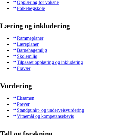
Opplæring for voksne
Folkehøgskole
Læring og inkludering
Rammeplaner
Læreplaner
Barnehagemiljø
Skolemiljø
Tilpasset opplæring og inkludering
Fravær
Vurdering
Eksamen
Prøver
Standpunkt- og underveisvurdering
Vitnemål og kompetansebevis
Tall og forskning