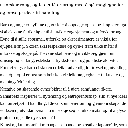
utforskartrong, og la dei få erfaring med å sjå moglegheiter
og omsetje idear til handling.
Barn og unge er nyfikne og ønskjer å oppdage og skape. I opplæringa
skal elevane få rike høve til å utvikle engasjement og utforskartrong.
1.
Verdigrunnlaget i opplæringa
Evna til å stille spørsmål, utforske og eksperimentere er viktig for
djupnelæring. Skolen skal respektere og dyrke fram ulike måtar å
1.1
Menneskeverdet
utforske og skape på. Elevane skal lære og utvikle seg gjennom
1.2
Identitet og kulturelt mangfald
sansing og tenking, estetiske uttrykksformer og praktiske aktivitetar.
For dei yngste barna i skolen er leik nødvendig for trivsel og utvikling,
1.3
Kritisk tenking og etisk bevisstheit
men òg i opplæringa som heilskap gir leik moglegheiter til kreativ og
1.4
Skaparglede, engasjement og utforskartrong
meiningsfylt læring.
Kreative og skapande evner bidrar til å gjere samfunnet rikare.
1.5
Respekt for naturen og miljøbevisstheit
Samarbeid inspirerer til nytenking og entreprenørskap, slik at nye idear
1.6
Demokrati og medverknad
kan omsetjast til handling. Elevar som lærer om og gjennom skapande
verksemd, utviklar evna til å uttrykkje seg på ulike måtar og til å løyse
problem og stille nye spørsmål.
Kunst og kultur omfattar mange skapande og kreative fagområde, som