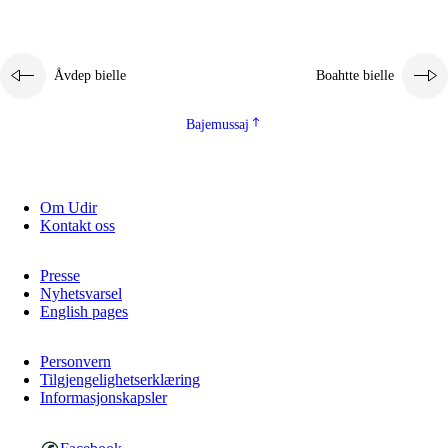
Åvdep bielle
Boahtte bielle
Bajemussaj
Om Udir
Kontakt oss
Presse
Nyhetsvarsel
English pages
Personvern
Tilgjengelighetserklæring
Informasjonskapsler