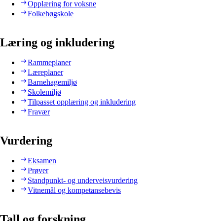
Opplæring for voksne
Folkehøgskole
Læring og inkludering
Rammeplaner
Læreplaner
Barnehagemiljø
Skolemiljø
Tilpasset opplæring og inkludering
Fravær
Vurdering
Eksamen
Prøver
Standpunkt- og underveisvurdering
Vitnemål og kompetansebevis
Tall og forskning