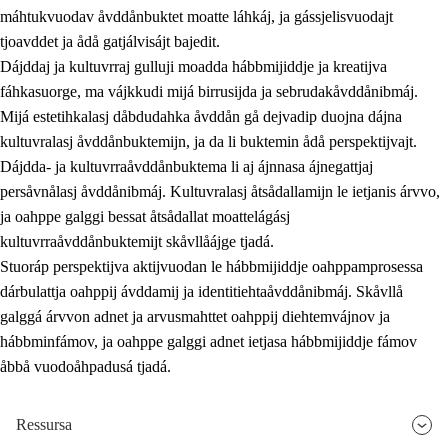
máhtukvuodav åvddånbuktet moatte láhkáj, ja gássjelisvuodajt
tjoavddet ja ådå gatjálvisájt bajedit.
Dájddaj ja kultuvrraj gulluji moadda hábbmijiddje ja kreatijva
fáhkasuorge, ma vájkkudi mijá birrusijda ja sebrudakåvddånibmáj.
Mijá estetihkalasj dåbdudahka åvddån gå dejvadip duojna dájna
kultuvralasj åvddånbuktemijn, ja da li buktemin ådå perspektijvajt.
Dájdda- ja kultuvrraåvddånbuktema li aj ájnnasa ájnegattjaj
persåvnålasj åvddånibmáj. Kultuvralasj åtsådallamijn le ietjanis árvvo,
ja oahppe galggi bessat åtsådallat moattelágásj
kultuvrraåvddånbuktemijt skåvllåájge tjadá.
Stuoráp perspektijva aktijvuodan le hábbmijiddje oahppamprosessa
dárbulattja oahppij ávddamij ja identitiehtaåvddånibmáj. Skåvllå
galggá árvvon adnet ja arvusmahttet oahppij diehtemvájnov ja
hábbminfámov, ja oahppe galggi adnet ietjasa hábbmijiddje fámov
åbbå vuodoåhpadusá tjadá.
Ressursa