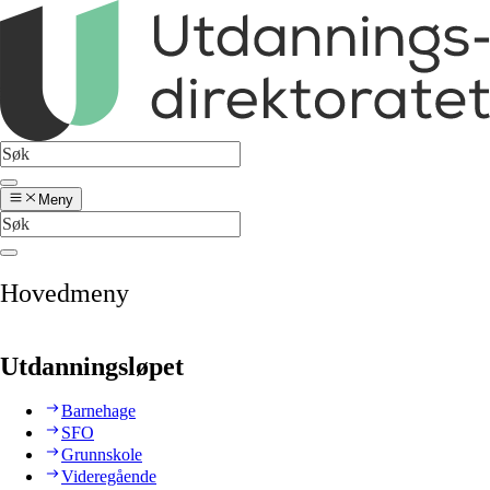
Meny
Hovedmeny
Utdanningsløpet
Barnehage
SFO
Grunnskole
Videregående