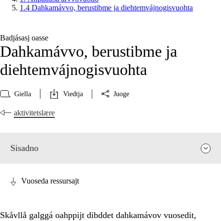
1.4 Dahkamávvo, berustibme ja diehtemvájnogisvuohta
Badjásasj oasse
Dahkamávvo, berustibme ja
diehtemvájnogisvuohta
Giella
Viedtja
Juoge
aktivitetslære
Sisadno
Vuoseda ressursajt
Skåvllå galggá oahppijt dibddet dahkamávov vuosedit,