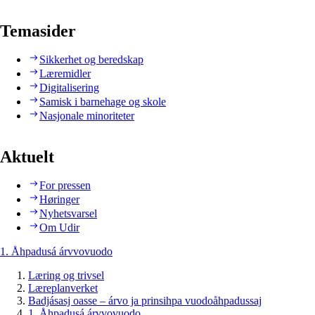
Temasider
Sikkerhet og beredskap
Læremidler
Digitalisering
Samisk i barnehage og skole
Nasjonale minoriteter
Aktuelt
For pressen
Høringer
Nyhetsvarsel
Om Udir
1. Åhpadusá árvvovuodo
Læring og trivsel
Læreplanverket
Badjásasj oasse – árvo ja prinsihpa vuodoåhpadussaj
1. Åhpadusá árvvovuodo