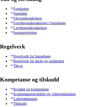
Forskning
Statistikk
Elevundersøkelsen
Foreldreundersøkelsen i barnehage
Lærlingundersøkelsen
Innrapportering
Regelverk
Regelverk for barnehage
Regelverk for skole og opplæring
Tilsyn
Kompetanse og tilskudd
Kvalitet og kompetanse
Kompetanseutvikling og videreutdanning
Lederutdanning
Tilskudd