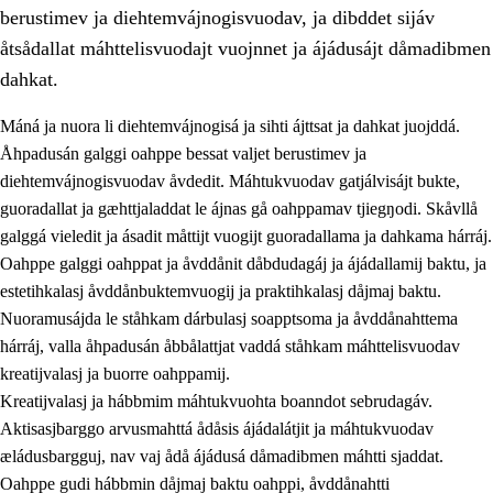
berustimev ja diehtemvájnogisvuodav, ja dibddet sijáv
åtsådallat máhttelisvuodajt vuojnnet ja ájádusájt dåmadibmen
dahkat.
Máná ja nuora li diehtemvájnogisá ja sihti ájttsat ja dahkat juojddá.
1.
Åhpadusá árvvovuodo
Åhpadusán galggi oahppe bessat valjet berustimev ja
diehtemvájnogisvuodav åvdedit. Máhtukvuodav gatjálvisájt bukte,
1.1
Almasjárvvo
guoradallat ja gæhttjaladdat le ájnas gå oahppamav tjiegŋodi. Skåvllå
1.2
Identitiehtta ja kultuvralasj moattevuohta
galggá vieledit ja ásadit måttijt vuogijt guoradallama ja dahkama hárráj.
Oahppe galggi oahppat ja åvddånit dåbdudagáj ja ájádallamij baktu, ja
1.3
Lájttális ájádallam ja estetihkalasj diedulasjvuohta
estetihkalasj åvddånbuktemvuogij ja praktihkalasj dåjmaj baktu.
1.4
Dahkamávvo, berustibme ja diehtemvájnogisvuohta
Nuoramusájda le ståhkam dárbulasj soapptsoma ja åvddånahttema
hárráj, valla åhpadusán åbbålattjat vaddá ståhkam máhttelisvuodav
1.5
Vieledus luonnduj ja birásdiedulasjvuohta
kreatijvalasj ja buorre oahppamij.
1.6
Demokratijja ja oassálasstem
Kreatijvalasj ja hábbmim máhtukvuohta boanndot sebrudagáv.
Aktisasjbarggo arvusmahttá ådåsis ájádalátjit ja máhtukvuodav
æládusbargguj, nav vaj ådå ájádusá dåmadibmen máhtti sjaddat.
Oahppe gudi hábbmin dåjmaj baktu oahppi, åvddånahtti