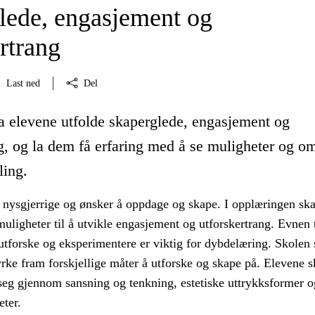
lede, engasjement og
rtrang
Last ned
Del
la elevene utfolde skaperglede, engasjement og
g, og la dem få erfaring med å se muligheter og om
ling.
 nysgjerrige og ønsker å oppdage og skape. I opplæringen ska
muligheter til å utvikle engasjement og utforskertrang. Evnen t
 utforske og eksperimentere er viktig for dybdelæring. Skolen 
rke fram forskjellige måter å utforske og skape på. Elevene s
 seg gjennom sansning og tenkning, estetiske uttrykksformer o
eter.