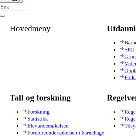
Hovedmeny
Utdanni
Barn
SFO
Grun
Vide
Oppl
Folk
Tall og forskning
Regelve
Forskning
Rege
Statistikk
Rege
Elevundersøkelsen
Tilsy
Foreldreundersøkelsen i barnehage