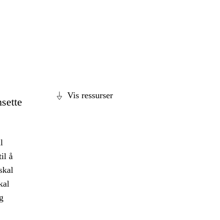
Vis ressurser
sette
l
il å
skal
kal
g