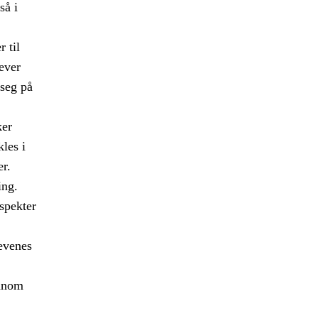
så i
 til
ever
 seg på
ker
les i
er.
ing.
 spekter
levenes
ennom