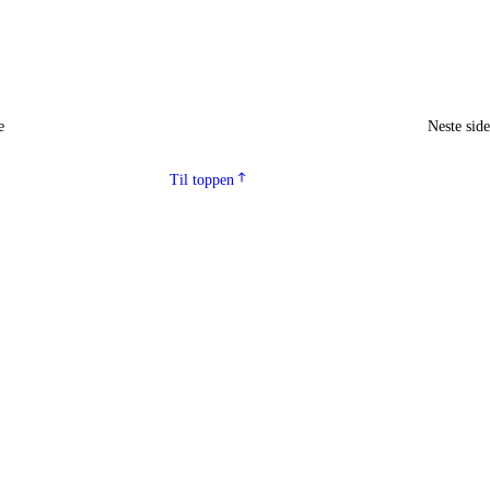
e
Neste sid
Til toppen