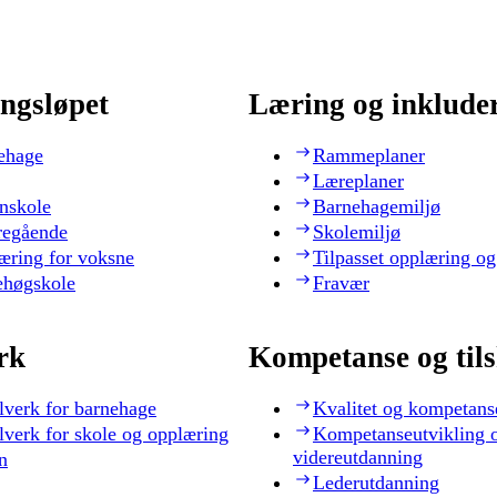
ngsløpet
Læring og inklude
ehage
Rammeplaner
Læreplaner
nskole
Barnehagemiljø
regående
Skolemiljø
æring for voksne
Tilpasset opplæring og
ehøgskole
Fravær
rk
Kompetanse og til
lverk for barnehage
Kvalitet og kompetans
lverk for skole og opplæring
Kompetanseutvikling 
videreutdanning
n
Lederutdanning