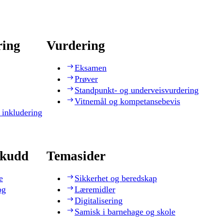
ring
Vurdering
Eksamen
Prøver
Standpunkt- og underveisvurdering
Vitnemål og kompetansebevis
 inkludering
skudd
Temasider
e
Sikkerhet og beredskap
og
Læremidler
Digitalisering
Samisk i barnehage og skole