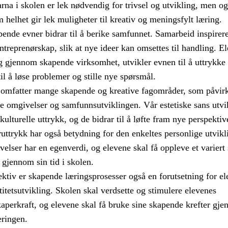
rna i skolen er lek nødvendig for trivsel og utvikling, men og
helhet gir lek muligheter til kreativ og meningsfylt læring.
ende evner bidrar til å berike samfunnet. Samarbeid inspirerer
treprenørskap, slik at nye ideer kan omsettes til handling. El
 gjennom skapende virksomhet, utvikler evnen til å uttrykke
til å løse problemer og stille nye spørsmål.
 omfatter mange skapende og kreative fagområder, som påvir
e omgivelser og samfunnsutviklingen. Vår estetiske sans utvik
ulturelle uttrykk, og de bidrar til å løfte fram nye perspektiv
uttrykk har også betydning for den enkeltes personlige utvikl
velser har en egenverdi, og elevene skal få oppleve et variert
 gjennom sin tid i skolen.
pektiv er skapende læringsprosesser også en forutsetning for e
itetsutvikling. Skolen skal verdsette og stimulere elevenes
aperkraft, og elevene skal få bruke sine skapende krefter gj
ringen.