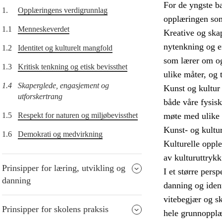
For de yngste ba
1.
Opplæringens verdigrunnlag
opplæringen som 
1.1
Menneskeverdet
Kreative og skap
nytenkning og en
1.2
Identitet og kulturelt mangfold
som lærer om og
1.3
Kritisk tenkning og etisk bevissthet
ulike måter, og 
1.4
Skaperglede, engasjement og
Kunst og kultur
utforskertrang
både våre fysisk
1.5
Respekt for naturen og miljøbevissthet
møte med ulike k
Kunst- og kultur
1.6
Demokrati og medvirkning
Kulturelle opple
av kulturuttrykk
Prinsipper for læring, utvikling og
I et større pers
danning
danning og ident
vitebegjær og sk
Prinsipper for skolens praksis
hele grunnopplæ