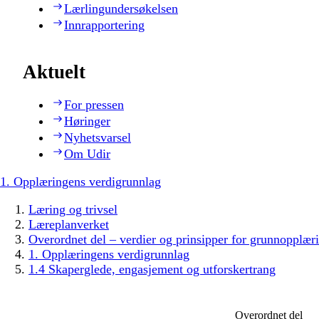
Lærlingundersøkelsen
Innrapportering
Aktuelt
For pressen
Høringer
Nyhetsvarsel
Om Udir
1. Opplæringens verdigrunnlag
Læring og trivsel
Læreplanverket
Overordnet del – verdier og prinsipper for grunnopplær
1. Opplæringens verdigrunnlag
1.4 Skaperglede, engasjement og utforskertrang
Overordnet del