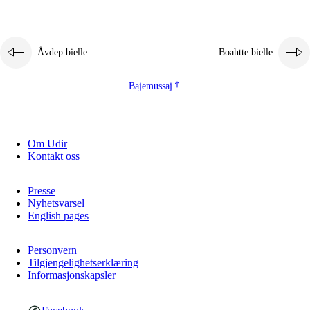
Åvdep bielle
Boahtte bielle
Bajemussaj
Om Udir
Kontakt oss
Presse
Nyhetsvarsel
English pages
Personvern
Tilgjengelighetserklæring
Informasjonskapsler