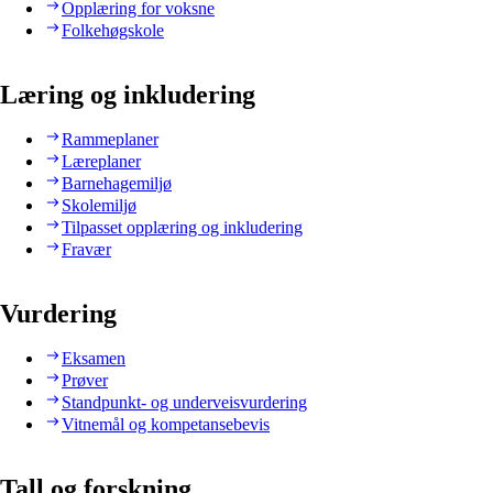
Opplæring for voksne
Folkehøgskole
Læring og inkludering
Rammeplaner
Læreplaner
Barnehagemiljø
Skolemiljø
Tilpasset opplæring og inkludering
Fravær
Vurdering
Eksamen
Prøver
Standpunkt- og underveisvurdering
Vitnemål og kompetansebevis
Tall og forskning