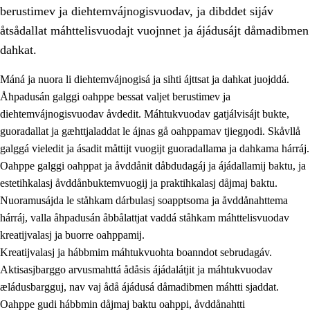
berustimev ja diehtemvájnogisvuodav, ja dibddet sijáv
åtsådallat máhttelisvuodajt vuojnnet ja ájádusájt dåmadibmen
dahkat.
Máná ja nuora li diehtemvájnogisá ja sihti ájttsat ja dahkat juojddá.
1.
Åhpadusá árvvovuodo
Åhpadusán galggi oahppe bessat valjet berustimev ja
diehtemvájnogisvuodav åvdedit. Máhtukvuodav gatjálvisájt bukte,
1.1
Almasjárvvo
guoradallat ja gæhttjaladdat le ájnas gå oahppamav tjiegŋodi. Skåvllå
1.2
Identitiehtta ja kultuvralasj moattevuohta
galggá vieledit ja ásadit måttijt vuogijt guoradallama ja dahkama hárráj.
Oahppe galggi oahppat ja åvddånit dåbdudagáj ja ájádallamij baktu, ja
1.3
Lájttális ájádallam ja estetihkalasj diedulasjvuohta
estetihkalasj åvddånbuktemvuogij ja praktihkalasj dåjmaj baktu.
1.4
Dahkamávvo, berustibme ja diehtemvájnogisvuohta
Nuoramusájda le ståhkam dárbulasj soapptsoma ja åvddånahttema
hárráj, valla åhpadusán åbbålattjat vaddá ståhkam máhttelisvuodav
1.5
Vieledus luonnduj ja birásdiedulasjvuohta
kreatijvalasj ja buorre oahppamij.
1.6
Demokratijja ja oassálasstem
Kreatijvalasj ja hábbmim máhtukvuohta boanndot sebrudagáv.
Aktisasjbarggo arvusmahttá ådåsis ájádalátjit ja máhtukvuodav
æládusbargguj, nav vaj ådå ájádusá dåmadibmen máhtti sjaddat.
Oahppe gudi hábbmin dåjmaj baktu oahppi, åvddånahtti