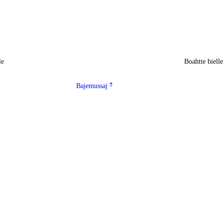
le
Boahtte biell
Bajemussaj