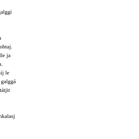
galggi
m
ohtaj.
le ja
n.
ij le
 galggá
átjit
hkalasj