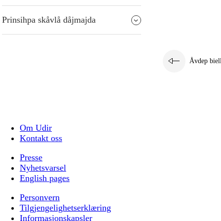
Prinsihpa skåvlå dåjmajda
Åvdep biel
Om Udir
Kontakt oss
Presse
Nyhetsvarsel
English pages
Personvern
Tilgjengelighetserklæring
Informasjonskapsler