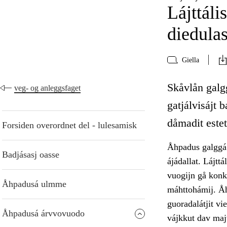
Lájttáli
diedula
Giella
Skåvlån galgg
veg- og anleggsfaget
gatjálvisájt b
dåmadit estet
Forsiden overordnet del - lulesamisk
Åhpadus galggá o
Badjásasj oasse
ájádallat. Lájtt
vuogijn gå konkr
Åhpadusá ulmme
máhttohámij. Å
guoradalátjit vie
Åhpadusá árvvovuodo
vájkkut dav maj