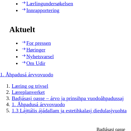
Lærlingundersøkelsen
Innrapportering
Aktuelt
For pressen
Høringer
Nyhetsvarsel
Om Udir
1. Åhpadusá árvvovuodo
Læring og trivsel
Læreplanverket
Badjásasj oasse – árvo ja prinsihpa vuodoåhpadussaj
1. Åhpadusá árvvovuodo
1.3 Lájttális ájádallam ja estetihkalasj diedulasjvuohta
Badjásasj oasse