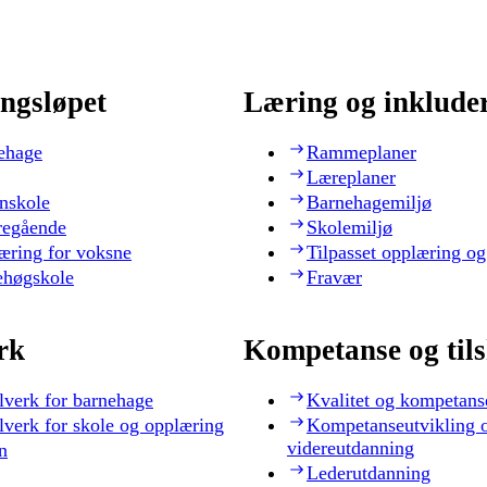
ngsløpet
Læring og inklude
ehage
Rammeplaner
Læreplaner
nskole
Barnehagemiljø
regående
Skolemiljø
æring for voksne
Tilpasset opplæring og
ehøgskole
Fravær
rk
Kompetanse og til
lverk for barnehage
Kvalitet og kompetans
lverk for skole og opplæring
Kompetanseutvikling 
videreutdanning
n
Lederutdanning