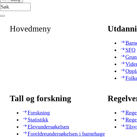
Hovedmeny
Utdanni
Barn
SFO
Grun
Vide
Oppl
Folk
Tall og forskning
Regelve
Forskning
Rege
Statistikk
Rege
Elevundersøkelsen
Tilsy
Foreldreundersøkelsen i barnehage