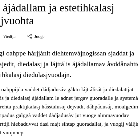
s ájádallam ja estetihkalasj
sjvuohta
Viedtja
Juoge
i oahppe hárjjánit diehtemvájnogissan sjaddat ja
ajedit, diedalasj ja lájttális ájádallamav åvddånahtte
ihkalasj diedulasjvuodajn.
ahppijda vaddet dádjadusáv gåktu lájttálisát ja diedalattjat
ális ja diedalasj ájádallam le adnet jergav guoradalle ja systemá
ehta praktijkalasj hásstalusaj dejvadi, dáhpádusáj, moalgedim
hpadus galggá vaddet dádjadusáv jut vuoge almmavuodav
rttiji hiebaduvvat dasi majt sihtap guoradallat, ja vuogij vállj
t vuojnnep.