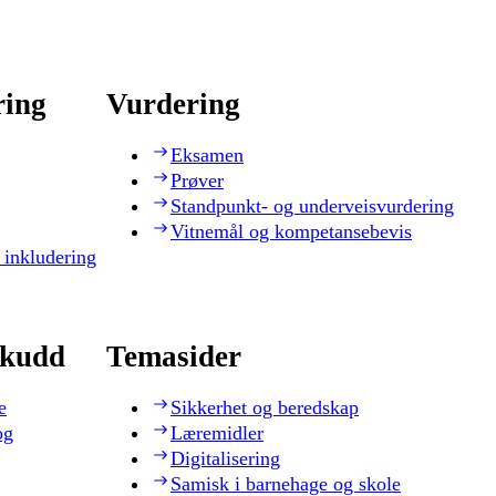
ring
Vurdering
Eksamen
Prøver
Standpunkt- og underveisvurdering
Vitnemål og kompetansebevis
 inkludering
skudd
Temasider
e
Sikkerhet og beredskap
og
Læremidler
Digitalisering
Samisk i barnehage og skole