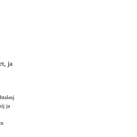
t, ja
htalasj
ij ja
im