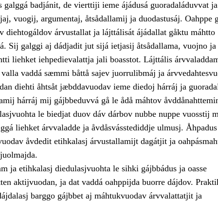
 galggá badjánit, de vierttiji ieme ájádusá guoradaláduvvat ja
ijaj, vuogij, argumentaj, åtsådallamij ja duodastusáj. Oahppe 
 diehtogáldov árvustallat ja lájttálisát ájádallat gåktu máhtto
 Sij galggi aj dádjadit jut sijá ietjasij åtsådallama, vuojno ja
ti liehket iehpedievalattja jali boasstot. Lájttális árvvaladda
 valla vaddá sæmmi båttå sajev juorrulibmáj ja árvvedahtesvu
dan diehti åhtsåt jæbddavuodav ieme diedoj hárráj ja guoradal
llamij hárráj mij gájbbeduvvá gå le ådå máhtov åvddånahttemi
lasjvuohta le biedjat duov dáv dárbov nubbe nuppe vuosstij m
alggá liehket árvvaladde ja åvdåsvásstediddje ulmusj. Åhpadus
odav åvdedit etihkalasj árvustallamijt dagátjit ja oahpásmaht
 tjuolmajda.
lam ja etihkalasj diedulasjvuohta le sihki gájbbádus ja oasse
en aktijvuodan, ja dat vaddá oahppijda buorre dájdov. Prakti
dájdalasj barggo gájbbet aj máhtukvuodav árvvalattatjit ja