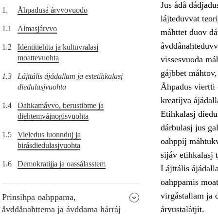
Jus ådå dádjadus
1.
Åhpadusá árvvovuodo
lájteduvvat teor
1.1
Almasjárvvo
máhttet duov dáv
åvddånahteduvvá.
1.2
Identitiehtta ja kultuvralasj
moattevuohta
vissesvuoda máht
gájbbet máhtov,
1.3
Lájttális ájádallam ja estetihkalasj
Åhpadus viertti 
diedulasjvuohta
kreatijva ájáda
1.4
Dahkamávvo, berustibme ja
Etihkalasj diedu
diehtemvájnogisvuohta
dárbulasj jus g
1.5
Vieledus luonnduj ja
oahppij máhtukvu
birásdiedulasjvuohta
sijáv etihkalasj
1.6
Demokratijja ja oassálasstem
Lájttális ájádal
oahppamis moatt
virgástallam ja 
Prinsihpa oahppama,
åvddånahttema ja ávddama hárráj
árvustalátjit.