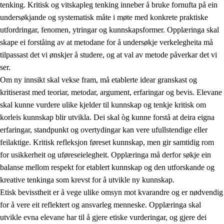
tenking. Kritisk og vitskapleg tenking inneber å bruke fornufta på ein
undersøkjande og systematisk måte i møte med konkrete praktiske
utfordringar, fenomen, ytringar og kunnskapsformer. Opplæringa skal
skape ei forståing av at metodane for å undersøkje verkelegheita må
1.
Verdigrunnlaget i opplæringa
tilpassast det vi ønskjer å studere, og at val av metode påverkar det vi
1.1
Menneskeverdet
ser.
Om ny innsikt skal vekse fram, må etablerte idear granskast og
1.2
Identitet og kulturelt mangfald
kritiserast med teoriar, metodar, argument, erfaringar og bevis. Elevane
1.3
Kritisk tenking og etisk bevisstheit
skal kunne vurdere ulike kjelder til kunnskap og tenkje kritisk om
korleis kunnskap blir utvikla. Dei skal òg kunne forstå at deira eigna
1.4
Skaparglede, engasjement og utforskartrong
erfaringar, standpunkt og overtydingar kan vere ufullstendige eller
1.5
Respekt for naturen og miljøbevisstheit
feilaktige. Kritisk refleksjon føreset kunnskap, men gir samtidig rom
for usikkerheit og uføreseielegheit. Opplæringa må derfor søkje ein
1.6
Demokrati og medverknad
balanse mellom respekt for etablert kunnskap og den utforskande og
kreative tenkinga som krevst for å utvikle ny kunnskap.
Etisk bevisstheit er å vege ulike omsyn mot kvarandre og er nødvendig
for å vere eit reflektert og ansvarleg menneske. Opplæringa skal
utvikle evna elevane har til å gjere etiske vurderingar, og gjere dei