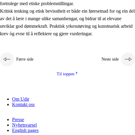
fortrulege med etiske problemstillingar.
Kritisk tenking og etisk bevisstheit er både ein føresetnad for og ein del
av det å lære i mange ulike samanhengar, og bidrar til at elevane
utviklar god dømmekraft. Praktisk yrkesutøving og kunstnarisk arbeid
krev òg evne til å reflektere og gjere vurderingar.
Førre side
Neste side
Til toppen
Om Udir
Kontakt oss
Presse
Nyhetsvarsel
English pages