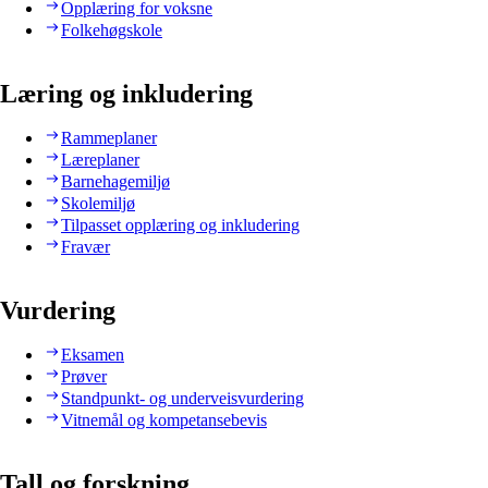
Opplæring for voksne
Folkehøgskole
Læring og inkludering
Rammeplaner
Læreplaner
Barnehagemiljø
Skolemiljø
Tilpasset opplæring og inkludering
Fravær
Vurdering
Eksamen
Prøver
Standpunkt- og underveisvurdering
Vitnemål og kompetansebevis
Tall og forskning