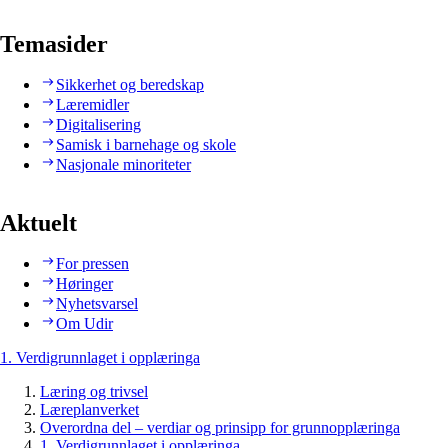
Temasider
Sikkerhet og beredskap
Læremidler
Digitalisering
Samisk i barnehage og skole
Nasjonale minoriteter
Aktuelt
For pressen
Høringer
Nyhetsvarsel
Om Udir
1. Verdigrunnlaget i opplæringa
Læring og trivsel
Læreplanverket
Overordna del – verdiar og prinsipp for grunnopplæringa
1. Verdigrunnlaget i opplæringa