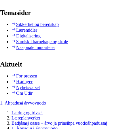
Temasider
Sikkerhet og beredskap
Læremidler
Digitalisering
Samisk i barnehage og skole
Nasjonale minoriteter
Aktuelt
For pressen
Høringer
Nyhetsvarsel
Om Udir
1. Åhpadusá árvvovuodo
Læring og trivsel
Læreplanverket
Badjásasj oasse – árvo ja prinsihpa vuodoåhpadussaj
1. Åhpadusá árvvovuodo