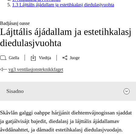
1.3 Lájttális ájádallam ja estetihkalasj diedulasjvuohta
Badjásasj oasse
Lájttális ájádallam ja estetihkalasj
diedulasjvuohta
Giella
Viedtja
Juoge
vg3 ventilasjonsteknikkfaget
Sisadno
Skåvlån galggi oahppe hárjjánit diehtemvájnogissan sjaddat
ja gatjálvisájt bajedit, diedalasj ja lájttális ájádallamav
åvddånahttet, ja dåmadit estetihkalasj diedulasjvuodajn.