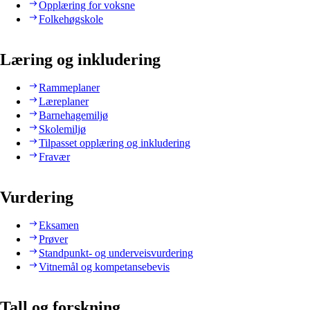
Opplæring for voksne
Folkehøgskole
Læring og inkludering
Rammeplaner
Læreplaner
Barnehagemiljø
Skolemiljø
Tilpasset opplæring og inkludering
Fravær
Vurdering
Eksamen
Prøver
Standpunkt- og underveisvurdering
Vitnemål og kompetansebevis
Tall og forskning