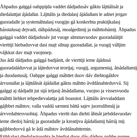
Åhpadus galggá oahppijda vaddet dádjadusáv gåktu lájttálisát ja
diedalattjat ájádallat. Lájttális ja diedalasj ájádallam le adnet jergav
guoradalle ja systemáhtalasj vuogijn gå konkrehta praktijkalasj
hásstalusaj dejvadi, dáhpádusáj, moalgedimij ja máhttohámij. Åhpadus
galggá vaddet dádjadusáv jut vuoge almmavuodav guoradalátjit
1.
Åhpadusá árvvovuodo
vierttiji hiebaduvvat dasi majt sihtap guoradallat, ja vuogij válljim
1.1
Almasjárvvo
vájkkut dav majt vuojnnep.
Jus ådå dádjadus galggá badjánit, de vierttiji ieme ájádusá
1.2
Identitiehtta ja kultuvralasj moattevuohta
guoradaláduvvat ja lájteduvvat teorijaj, vuogij, argumentaj, åtsådallamij
1.3
Lájttális ájádallam ja estetihkalasj diedulasjvuohta
ja duodastusáj. Oahppe galggi máhttet duov dáv diehtogáldov
árvustallat ja lájttálisát ájádallat gåktu máhtto åvddånahteduvvá. Sij
1.4
Dahkamávvo, berustibme ja diehtemvájnogisvuohta
galggi aj dádjadit jut sijá ietjasij åtsådallama, vuojno ja vissesvuoda
1.5
Vieledus luonnduj ja birásdiedulasjvuohta
máhtti liehket iehpedievalattja jali boasstot. Lájttális árvvaladdam
gájbbet máhtov, valla vaddá sæmmi båttå sajev juorrulibmáj ja
1.6
Demokratijja ja oassálasstem
árvvedahtesvuohtaj. Åhpadus viertti dan diehti åhtsåt jæbddavuodav
ieme diedoj hárráj ja guoradalle ja kreatijva ájádallamij hárráj mij
gájbbeduvvá gå le ådå máhtov åvddånahttemin.
Etihkalasj diedulasjvuohta le biedjat duov dáv dárbov nubbe nuppe