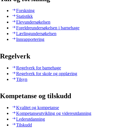
Forskning
Statistikk
Elevundersøkelsen
Foreldreundersøkelsen i barnehage
Lærlingundersøkelsen
Innrapportering
Regelverk
Regelverk for barnehage
Regelverk for skole og opplæring
Tilsyn
Kompetanse og tilskudd
Kvalitet og kompetanse
Kompetanseutvikling og videreutdanning
Lederutdanning
Tilskudd