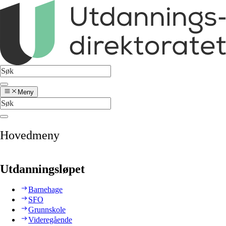
Meny
Hovedmeny
Utdanningsløpet
Barnehage
SFO
Grunnskole
Videregående