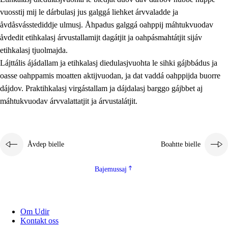
vuosstij mij le dárbulasj jus galggá liehket árvvaladde ja
åvdåsvásstediddje ulmusj. Åhpadus galggá oahppij máhtukvuodav
åvdedit etihkalasj árvustallamijt dagátjit ja oahpásmahtátjit sijáv
etihkalasj tjuolmajda.
Lájttális ájádallam ja etihkalasj diedulasjvuohta le sihki gájbbádus ja
oasse oahppamis moatten aktijvuodan, ja dat vaddá oahppijda buorre
dájdov. Praktihkalasj virgástallam ja dájdalasj barggo gájbbet aj
máhtukvuodav árvvalattatjit ja árvustalátjit.
Åvdep bielle
Boahtte bielle
Bajemussaj
Om Udir
Kontakt oss