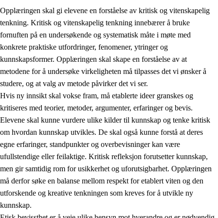
Opplæringen skal gi elevene en forståelse av kritisk og vitenskapelig
tenkning. Kritisk og vitenskapelig tenkning innebærer å bruke
fornuften på en undersøkende og systematisk måte i møte med
konkrete praktiske utfordringer, fenomener, ytringer og
kunnskapsformer. Opplæringen skal skape en forståelse av at
1.
Opplæringens verdigrunnlag
metodene for å undersøke virkeligheten må tilpasses det vi ønsker å
1.1
Menneskeverdet
studere, og at valg av metode påvirker det vi ser.
Hvis ny innsikt skal vokse fram, må etablerte ideer granskes og
1.2
Identitet og kulturelt mangfold
kritiseres med teorier, metoder, argumenter, erfaringer og bevis.
1.3
Kritisk tenkning og etisk bevissthet
Elevene skal kunne vurdere ulike kilder til kunnskap og tenke kritisk
om hvordan kunnskap utvikles. De skal også kunne forstå at deres
1.4
Skaperglede, engasjement og utforskertrang
egne erfaringer, standpunkter og overbevisninger kan være
1.5
Respekt for naturen og miljøbevissthet
ufullstendige eller feilaktige. Kritisk refleksjon forutsetter kunnskap,
men gir samtidig rom for usikkerhet og uforutsigbarhet. Opplæringen
1.6
Demokrati og medvirkning
må derfor søke en balanse mellom respekt for etablert viten og den
utforskende og kreative tenkningen som kreves for å utvikle ny
kunnskap.
Etisk bevissthet er å veie ulike hensyn mot hverandre og er nødvendig