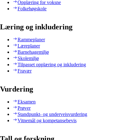
Opplæring for voksne
Folkehøgskole
Læring og inkludering
Rammeplaner
Læreplaner
Barnehagemiljø
Skolemiljø
Tilpasset opplæring og inkludering
Fravær
Vurdering
Eksamen
Prøver
Standpunkt- og underveisvurdering
Vitnemål og kompetansebevis
Tall og forskning