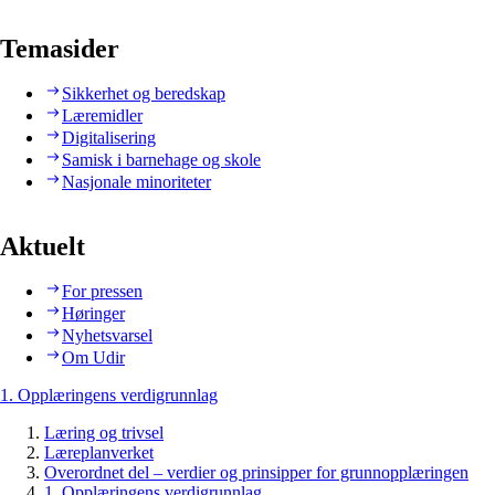
Temasider
Sikkerhet og beredskap
Læremidler
Digitalisering
Samisk i barnehage og skole
Nasjonale minoriteter
Aktuelt
For pressen
Høringer
Nyhetsvarsel
Om Udir
1. Opplæringens verdigrunnlag
Læring og trivsel
Læreplanverket
Overordnet del – verdier og prinsipper for grunnopplæringen
1. Opplæringens verdigrunnlag