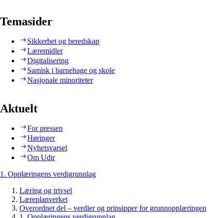
Temasider
Sikkerhet og beredskap
Læremidler
Digitalisering
Samisk i barnehage og skole
Nasjonale minoriteter
Aktuelt
For pressen
Høringer
Nyhetsvarsel
Om Udir
1. Opplæringens verdigrunnlag
Læring og trivsel
Læreplanverket
Overordnet del – verdier og prinsipper for grunnopplæringen
1. Opplæringens verdigrunnlag