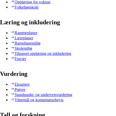
Opplæring for voksne
Folkehøgskole
Læring og inkludering
Rammeplaner
Læreplaner
Barnehagemiljø
Skolemiljø
Tilpasset opplæring og inkludering
Fravær
Vurdering
Eksamen
Prøver
Standpunkt- og underveisvurdering
Vitnemål og kompetansebevis
Tall og forskning