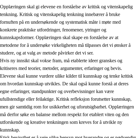
Opplæringen skal gi elevene en forståelse av kritisk og vitenskapelig
tenkning. Kritisk og vitenskapelig tenkning innebærer å bruke
fornuften på en undersøkende og systematisk måte i møte med
konkrete praktiske utfordringer, fenomener, ytringer og
kunnskapsformer. Opplæringen skal skape en forståelse av at
1.
Opplæringens verdigrunnlag
metodene for å undersøke virkeligheten må tilpasses det vi ønsker å
1.1
Menneskeverdet
studere, og at valg av metode påvirker det vi ser.
Hvis ny innsikt skal vokse fram, må etablerte ideer granskes og
1.2
Identitet og kulturelt mangfold
kritiseres med teorier, metoder, argumenter, erfaringer og bevis.
1.3
Kritisk tenkning og etisk bevissthet
Elevene skal kunne vurdere ulike kilder til kunnskap og tenke kritisk
om hvordan kunnskap utvikles. De skal også kunne forstå at deres
1.4
Skaperglede, engasjement og utforskertrang
egne erfaringer, standpunkter og overbevisninger kan være
1.5
Respekt for naturen og miljøbevissthet
ufullstendige eller feilaktige. Kritisk refleksjon forutsetter kunnskap,
men gir samtidig rom for usikkerhet og uforutsigbarhet. Opplæringen
1.6
Demokrati og medvirkning
må derfor søke en balanse mellom respekt for etablert viten og den
utforskende og kreative tenkningen som kreves for å utvikle ny
kunnskap.
Etisk bevissthet er å veie ulike hensyn mot hverandre og er nødvendig