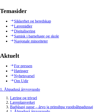
Temasider
Sikkerhet og beredskap
Læremidler
Digitalisering
Samisk i barnehage og skole
Nasjonale minoriteter
Aktuelt
For pressen
Høringer
Nyhetsvarsel
Om Udir
1. Åhpadusá árvvovuodo
Læring og trivsel
Læreplanverket
Badjásasj oasse – árvo ja prinsihpa vuodoåhpadussaj
1. Åhpadusá árvvovuodo