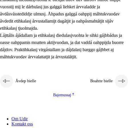
vuosstij mij le dárbulasj jus galggá liehket árvvaladde ja
åvdåsvásstediddje ulmusj. Åhpadus galggá oahppij máhtukvuodav
åvdedit etihkalasj árvustallamijt dagátjit ja oahpásmahtátjit sijáv
etihkalasj tjuolmajda.
Lájttális ájádallam ja etihkalasj diedulasjvuohta le sihki gájbbádus ja
oasse oahppamis moatten aktijvuodan, ja dat vaddá oahppijda buorre
dájdov. Praktihkalasj virgástallam ja dájdalasj barggo gájbbet aj
máhtukvuodav árvvalattatjit ja árvustalátjit.
Åvdep bielle
Boahtte bielle
Bajemussaj
Om Udir
Kontakt oss