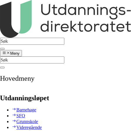
Meny
Hovedmeny
Utdanningsløpet
Barnehage
SFO
Grunnskole
Videregående