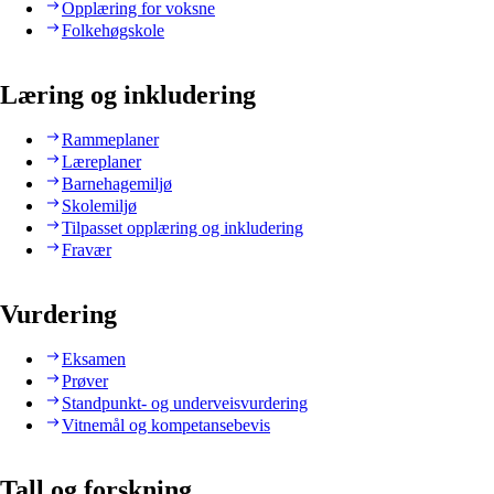
Opplæring for voksne
Folkehøgskole
Læring og inkludering
Rammeplaner
Læreplaner
Barnehagemiljø
Skolemiljø
Tilpasset opplæring og inkludering
Fravær
Vurdering
Eksamen
Prøver
Standpunkt- og underveisvurdering
Vitnemål og kompetansebevis
Tall og forskning