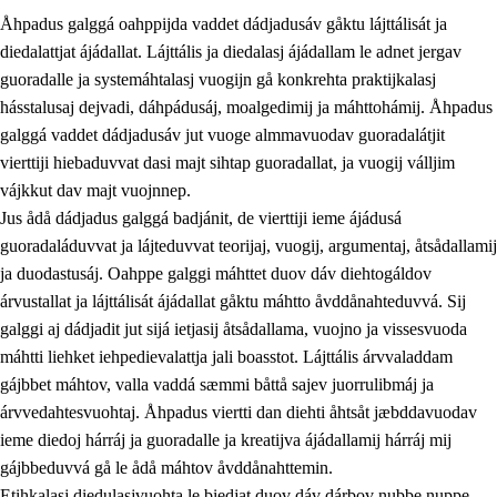
Åhpadus galggá oahppijda vaddet dádjadusáv gåktu lájttálisát ja
diedalattjat ájádallat. Lájttális ja diedalasj ájádallam le adnet jergav
guoradalle ja systemáhtalasj vuogijn gå konkrehta praktijkalasj
hásstalusaj dejvadi, dáhpádusáj, moalgedimij ja máhttohámij. Åhpadus
galggá vaddet dádjadusáv jut vuoge almmavuodav guoradalátjit
1.
Åhpadusá árvvovuodo
vierttiji hiebaduvvat dasi majt sihtap guoradallat, ja vuogij válljim
1.1
Almasjárvvo
vájkkut dav majt vuojnnep.
Jus ådå dádjadus galggá badjánit, de vierttiji ieme ájádusá
1.2
Identitiehtta ja kultuvralasj moattevuohta
guoradaláduvvat ja lájteduvvat teorijaj, vuogij, argumentaj, åtsådallamij
1.3
Lájttális ájádallam ja estetihkalasj diedulasjvuohta
ja duodastusáj. Oahppe galggi máhttet duov dáv diehtogáldov
árvustallat ja lájttálisát ájádallat gåktu máhtto åvddånahteduvvá. Sij
1.4
Dahkamávvo, berustibme ja diehtemvájnogisvuohta
galggi aj dádjadit jut sijá ietjasij åtsådallama, vuojno ja vissesvuoda
1.5
Vieledus luonnduj ja birásdiedulasjvuohta
máhtti liehket iehpedievalattja jali boasstot. Lájttális árvvaladdam
gájbbet máhtov, valla vaddá sæmmi båttå sajev juorrulibmáj ja
1.6
Demokratijja ja oassálasstem
árvvedahtesvuohtaj. Åhpadus viertti dan diehti åhtsåt jæbddavuodav
ieme diedoj hárráj ja guoradalle ja kreatijva ájádallamij hárráj mij
gájbbeduvvá gå le ådå máhtov åvddånahttemin.
Etihkalasj diedulasjvuohta le biedjat duov dáv dárbov nubbe nuppe