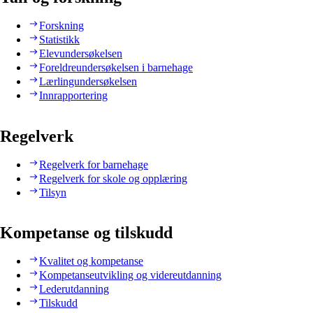
Forskning
Statistikk
Elevundersøkelsen
Foreldreundersøkelsen i barnehage
Lærlingundersøkelsen
Innrapportering
Regelverk
Regelverk for barnehage
Regelverk for skole og opplæring
Tilsyn
Kompetanse og tilskudd
Kvalitet og kompetanse
Kompetanseutvikling og videreutdanning
Lederutdanning
Tilskudd