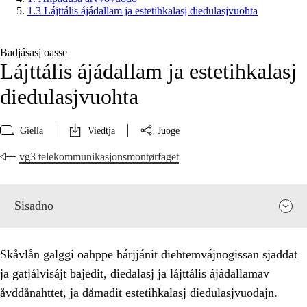
1.3 Lájttális ájádallam ja estetihkalasj diedulasjvuohta
Badjásasj oasse
Lájttális ájádallam ja estetihkalasj
diedulasjvuohta
Giella
Viedtja
Juoge
vg3 telekommunikasjonsmontørfaget
Sisadno
Skåvlån galggi oahppe hárjjánit diehtemvájnogissan sjaddat
ja gatjálvisájt bajedit, diedalasj ja lájttális ájádallamav
åvddånahttet, ja dåmadit estetihkalasj diedulasjvuodajn.