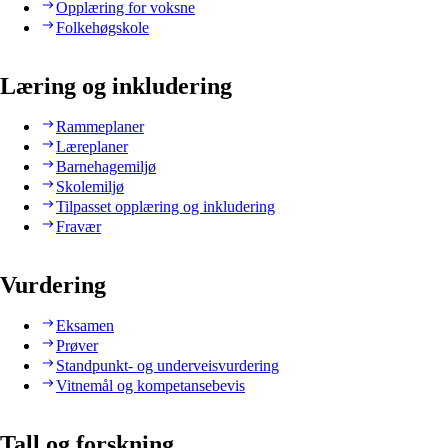
Opplæring for voksne
Folkehøgskole
Læring og inkludering
Rammeplaner
Læreplaner
Barnehagemiljø
Skolemiljø
Tilpasset opplæring og inkludering
Fravær
Vurdering
Eksamen
Prøver
Standpunkt- og underveisvurdering
Vitnemål og kompetansebevis
Tall og forskning