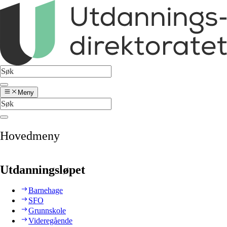
Meny
Hovedmeny
Utdanningsløpet
Barnehage
SFO
Grunnskole
Videregående