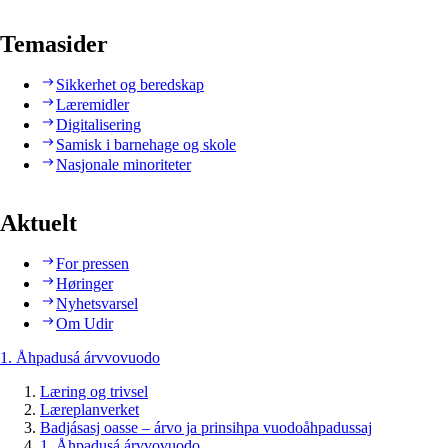
Temasider
Sikkerhet og beredskap
Læremidler
Digitalisering
Samisk i barnehage og skole
Nasjonale minoriteter
Aktuelt
For pressen
Høringer
Nyhetsvarsel
Om Udir
1. Åhpadusá árvvovuodo
Læring og trivsel
Læreplanverket
Badjásasj oasse – árvo ja prinsihpa vuodoåhpadussaj
1. Åhpadusá árvvovuodo