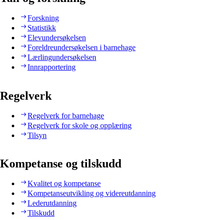
Forskning
Statistikk
Elevundersøkelsen
Foreldreundersøkelsen i barnehage
Lærlingundersøkelsen
Innrapportering
Regelverk
Regelverk for barnehage
Regelverk for skole og opplæring
Tilsyn
Kompetanse og tilskudd
Kvalitet og kompetanse
Kompetanseutvikling og videreutdanning
Lederutdanning
Tilskudd