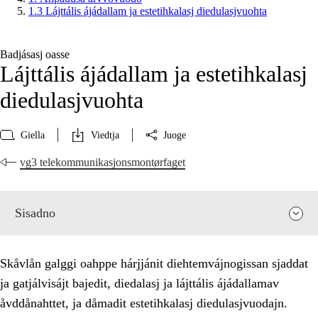
1.3 Lájttális ájádallam ja estetihkalasj diedulasjvuohta
Badjásasj oasse
Lájttális ájádallam ja estetihkalasj
diedulasjvuohta
Giella
Viedtja
Juoge
vg3 telekommunikasjonsmontørfaget
Sisadno
Skåvlån galggi oahppe hárjjánit diehtemvájnogissan sjaddat
ja gatjálvisájt bajedit, diedalasj ja lájttális ájádallamav
åvddånahttet, ja dåmadit estetihkalasj diedulasjvuodajn.