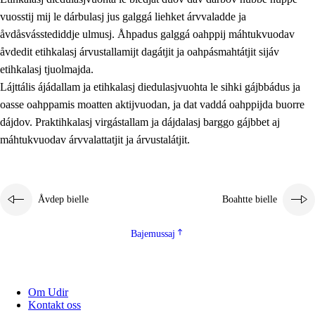
vuosstij mij le dárbulasj jus galggá liehket árvvaladde ja
åvdåsvásstediddje ulmusj. Åhpadus galggá oahppij máhtukvuodav
åvdedit etihkalasj árvustallamijt dagátjit ja oahpásmahtátjit sijáv
etihkalasj tjuolmajda.
Lájttális ájádallam ja etihkalasj diedulasjvuohta le sihki gájbbádus ja
oasse oahppamis moatten aktijvuodan, ja dat vaddá oahppijda buorre
dájdov. Praktihkalasj virgástallam ja dájdalasj barggo gájbbet aj
máhtukvuodav árvvalattatjit ja árvustalátjit.
Åvdep bielle
Boahtte bielle
Bajemussaj
Om Udir
Kontakt oss