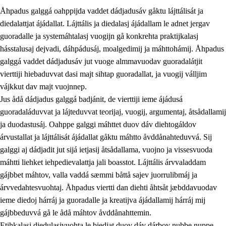
Åhpadus galggá oahppijda vaddet dádjadusáv gåktu lájttálisát ja
diedalattjat ájádallat. Lájttális ja diedalasj ájádallam le adnet jergav
guoradalle ja systemáhtalasj vuogijn gå konkrehta praktijkalasj
hásstalusaj dejvadi, dáhpádusáj, moalgedimij ja máhttohámij. Åhpadus
galggá vaddet dádjadusáv jut vuoge almmavuodav guoradalátjit
1.
Åhpadusá árvvovuodo
vierttiji hiebaduvvat dasi majt sihtap guoradallat, ja vuogij válljim
1.1
Almasjárvvo
vájkkut dav majt vuojnnep.
Jus ådå dádjadus galggá badjánit, de vierttiji ieme ájádusá
1.2
Identitiehtta ja kultuvralasj moattevuohta
guoradaláduvvat ja lájteduvvat teorijaj, vuogij, argumentaj, åtsådallamij
1.3
Lájttális ájádallam ja estetihkalasj diedulasjvuohta
ja duodastusáj. Oahppe galggi máhttet duov dáv diehtogáldov
árvustallat ja lájttálisát ájádallat gåktu máhtto åvddånahteduvvá. Sij
1.4
Dahkamávvo, berustibme ja diehtemvájnogisvuohta
galggi aj dádjadit jut sijá ietjasij åtsådallama, vuojno ja vissesvuoda
1.5
Vieledus luonnduj ja birásdiedulasjvuohta
máhtti liehket iehpedievalattja jali boasstot. Lájttális árvvaladdam
gájbbet máhtov, valla vaddá sæmmi båttå sajev juorrulibmáj ja
1.6
Demokratijja ja oassálasstem
árvvedahtesvuohtaj. Åhpadus viertti dan diehti åhtsåt jæbddavuodav
ieme diedoj hárráj ja guoradalle ja kreatijva ájádallamij hárráj mij
gájbbeduvvá gå le ådå máhtov åvddånahttemin.
Etihkalasj diedulasjvuohta le biedjat duov dáv dárbov nubbe nuppe