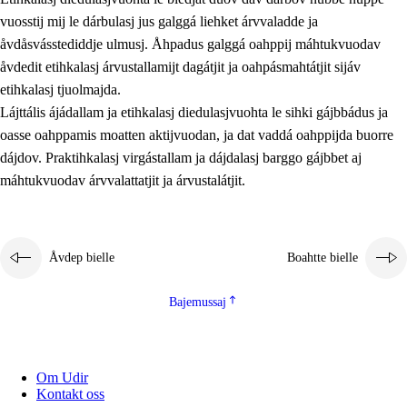
vuosstij mij le dárbulasj jus galggá liehket árvvaladde ja
åvdåsvásstediddje ulmusj. Åhpadus galggá oahppij máhtukvuodav
åvdedit etihkalasj árvustallamijt dagátjit ja oahpásmahtátjit sijáv
etihkalasj tjuolmajda.
Lájttális ájádallam ja etihkalasj diedulasjvuohta le sihki gájbbádus ja
oasse oahppamis moatten aktijvuodan, ja dat vaddá oahppijda buorre
dájdov. Praktihkalasj virgástallam ja dájdalasj barggo gájbbet aj
máhtukvuodav árvvalattatjit ja árvustalátjit.
Åvdep bielle
Boahtte bielle
Bajemussaj
Om Udir
Kontakt oss