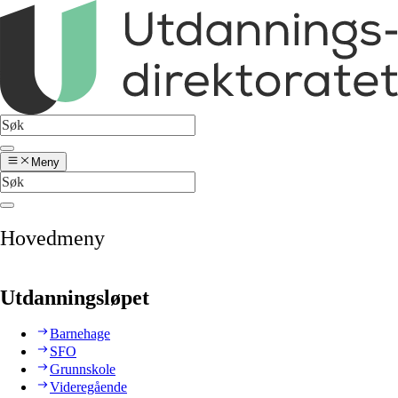
Meny
Hovedmeny
Utdanningsløpet
Barnehage
SFO
Grunnskole
Videregående