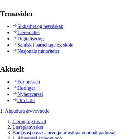
Temasider
Sikkerhet og beredskap
Læremidler
Digitalisering
Samisk i barnehage og skole
Nasjonale minoriteter
Aktuelt
For pressen
Høringer
Nyhetsvarsel
Om Udir
1. Åhpadusá árvvovuodo
Læring og trivsel
Læreplanverket
Badjásasj oasse – árvo ja prinsihpa vuodoåhpadussaj
1. Åhpadusá árvvovuodo