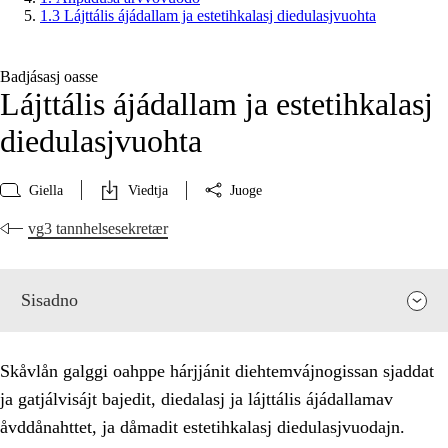
1.3 Lájttális ájádallam ja estetihkalasj diedulasjvuohta
Badjásasj oasse
Lájttális ájádallam ja estetihkalasj
diedulasjvuohta
Giella
Viedtja
Juoge
vg3 tannhelsesekretær
Sisadno
Skåvlån galggi oahppe hárjjánit diehtemvájnogissan sjaddat
ja gatjálvisájt bajedit, diedalasj ja lájttális ájádallamav
åvddånahttet, ja dåmadit estetihkalasj diedulasjvuodajn.