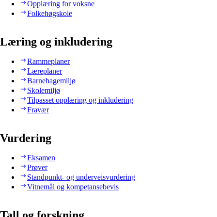
Opplæring for voksne
Folkehøgskole
Læring og inkludering
Rammeplaner
Læreplaner
Barnehagemiljø
Skolemiljø
Tilpasset opplæring og inkludering
Fravær
Vurdering
Eksamen
Prøver
Standpunkt- og underveisvurdering
Vitnemål og kompetansebevis
Tall og forskning