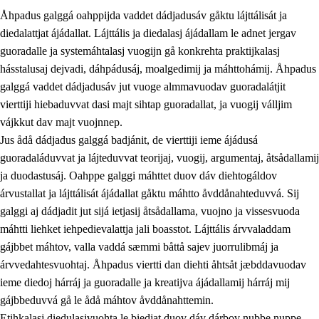
Åhpadus galggá oahppijda vaddet dádjadusáv gåktu lájttálisát ja
diedalattjat ájádallat. Lájttális ja diedalasj ájádallam le adnet jergav
guoradalle ja systemáhtalasj vuogijn gå konkrehta praktijkalasj
hásstalusaj dejvadi, dáhpádusáj, moalgedimij ja máhttohámij. Åhpadus
galggá vaddet dádjadusáv jut vuoge almmavuodav guoradalátjit
1.
Åhpadusá árvvovuodo
vierttiji hiebaduvvat dasi majt sihtap guoradallat, ja vuogij válljim
1.1
Almasjárvvo
vájkkut dav majt vuojnnep.
Jus ådå dádjadus galggá badjánit, de vierttiji ieme ájádusá
1.2
Identitiehtta ja kultuvralasj moattevuohta
guoradaláduvvat ja lájteduvvat teorijaj, vuogij, argumentaj, åtsådallamij
1.3
Lájttális ájádallam ja estetihkalasj diedulasjvuohta
ja duodastusáj. Oahppe galggi máhttet duov dáv diehtogáldov
árvustallat ja lájttálisát ájádallat gåktu máhtto åvddånahteduvvá. Sij
1.4
Dahkamávvo, berustibme ja diehtemvájnogisvuohta
galggi aj dádjadit jut sijá ietjasij åtsådallama, vuojno ja vissesvuoda
1.5
Vieledus luonnduj ja birásdiedulasjvuohta
máhtti liehket iehpedievalattja jali boasstot. Lájttális árvvaladdam
gájbbet máhtov, valla vaddá sæmmi båttå sajev juorrulibmáj ja
1.6
Demokratijja ja oassálasstem
árvvedahtesvuohtaj. Åhpadus viertti dan diehti åhtsåt jæbddavuodav
ieme diedoj hárráj ja guoradalle ja kreatijva ájádallamij hárráj mij
gájbbeduvvá gå le ådå máhtov åvddånahttemin.
Etihkalasj diedulasjvuohta le biedjat duov dáv dárbov nubbe nuppe