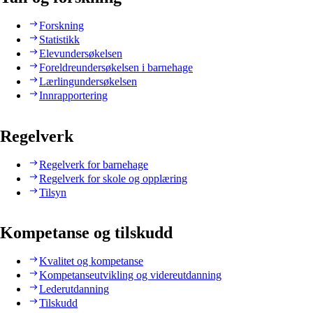
Forskning
Statistikk
Elevundersøkelsen
Foreldreundersøkelsen i barnehage
Lærlingundersøkelsen
Innrapportering
Regelverk
Regelverk for barnehage
Regelverk for skole og opplæring
Tilsyn
Kompetanse og tilskudd
Kvalitet og kompetanse
Kompetanseutvikling og videreutdanning
Lederutdanning
Tilskudd