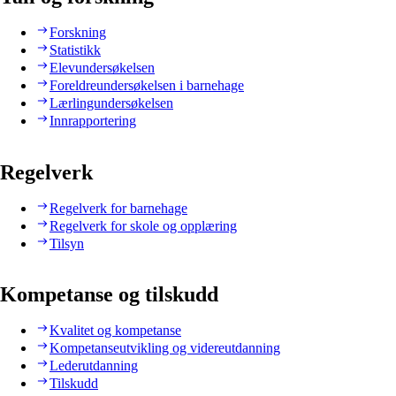
Forskning
Statistikk
Elevundersøkelsen
Foreldreundersøkelsen i barnehage
Lærlingundersøkelsen
Innrapportering
Regelverk
Regelverk for barnehage
Regelverk for skole og opplæring
Tilsyn
Kompetanse og tilskudd
Kvalitet og kompetanse
Kompetanseutvikling og videreutdanning
Lederutdanning
Tilskudd