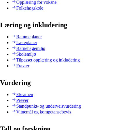
Opplæring for voksne
Folkehøgskole
Læring og inkludering
Rammeplaner
Læreplaner
Barnehagemiljø
Skolemiljø
Tilpasset opplæring og inkludering
Fravær
Vurdering
Eksamen
Prøver
Standpunkt- og underveisvurdering
Vitnemål og kompetansebevis
Tall og forskning