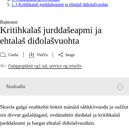
1.3 Kritihkalaš jurddašeapmi ja ehtalaš diđolašvuohta
Bajitoassi
Kritihkalaš jurddašeapmi ja
ehtalaš diđolašvuohta
Giella
Viečča
Juoge
Oahppoplánii vg1 sal, service og reiseliv
Sisdoallu
Skuvla galgá veahkehit boktit mánáid sáhkkiivuođa ja oažžut
sin divvut gažaldagaid, ovdánahttit dieđalaš ja kritihkalaš
jurddašeami ja bargat ehtalaš diđolašvuođain.