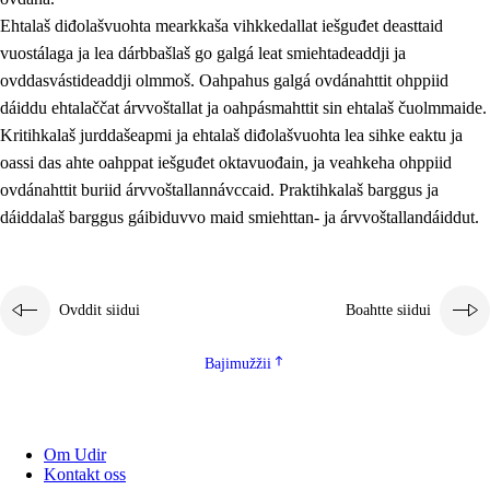
Ehtalaš diđolašvuohta mearkkaša vihkkedallat iešguđet deasttaid
vuostálaga ja lea dárbbašlaš go galgá leat smiehtadeaddji ja
ovddasvástideaddji olmmoš. Oahpahus galgá ovdánahttit ohppiid
dáiddu ehtalaččat árvvoštallat ja oahpásmahttit sin ehtalaš čuolmmaide.
Kritihkalaš jurddašeapmi ja ehtalaš diđolašvuohta lea sihke eaktu ja
oassi das ahte oahppat iešguđet oktavuođain, ja veahkeha ohppiid
ovdánahttit buriid árvvoštallannávccaid. Praktihkalaš barggus ja
dáiddalaš barggus gáibiduvvo maid smiehttan- ja árvvoštallandáiddut.
Ovddit siidui
Boahtte siidui
Bajimužžii
Om Udir
Kontakt oss