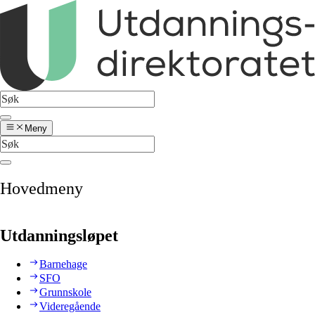
Meny
Hovedmeny
Utdanningsløpet
Barnehage
SFO
Grunnskole
Videregående