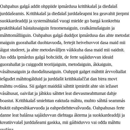
Oahpahus galgá addit ohppiide ipmárdusa kritihkalaš ja dieđalaš
jurddašeamis. Kritihkalaš ja dieđalaš jurddašeapmi lea geavahit jierpmi
suokkardeaddji ja systemáhtalaš vuogi mielde go bargá konkrehta
praktihkalaš hástalusaiguin fenomenaiguin, cealkámušaiguin ja
máhttomálliiguin. Oahpahus galgá duddjot ipmárdusa das ahte metodat
1.
Oahpahusa árvovuođđu
maiguin guorahallat duohtavuođa, fertejit heivehuvvot dasa maid mii
1.1
Olmmošárvu
áigut studeret, ja ahte metodaválljen váikkuha dasa maid mii oaidnit.
Jus ođđa ipmárdus galgá bohciidit, de ferte sajáiduvvan ideaid
1.2
Identitehta ja kultuvrralaš girjáivuohta
guorahallat ja cuiggodit teoriijaiguin, metodaiguin, ákkaiguin,
1.3
Kritihkalaš jurddašeapmi ja ehtalaš diđolašvuohta
vásáhusaiguin ja duođaštusaiguin. Oahppit galget máhttit árvvoštallat
iešguđet máhttogálduid ja jurddašit kritihkalaččat dan birra movt
1.4
Hutkanillu, beroštupmi ja suokkardanhuovva
máhttu ovdána. Sii galget maiddái sáhttit ipmirdit ahte sin iežaset
1.5
Luondduákten ja birasdiđolašvuohta
vásáhusat, oaivilat ja jáhkku sáhttet leat dievasmeahttumat dahje
boastut. Kritihkalaš smiehttan eaktuda máhtu, muhto sáhttá seammás
1.6
Demokratiija ja mielváikkuheapmi
buktit eahpesihkarvuođa ja eahpediehttevašvuođa. Oahpahusas ferte
danne leat balánsa sajáiduvvan diehtaga áktema ja suokkardeaddji ja
kreatiivvalaš jurddašeami gaskka, mii gáibiduvvo vai ođđa máhttu
ovdána.