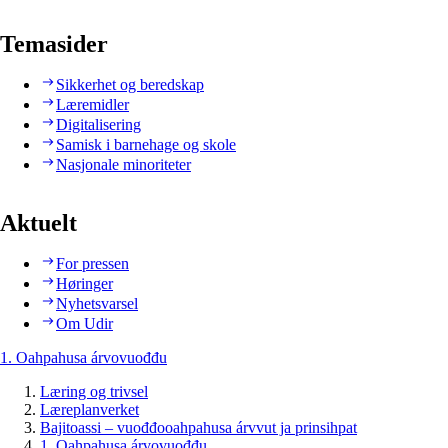
Temasider
Sikkerhet og beredskap
Læremidler
Digitalisering
Samisk i barnehage og skole
Nasjonale minoriteter
Aktuelt
For pressen
Høringer
Nyhetsvarsel
Om Udir
1. Oahpahusa árvovuođđu
Læring og trivsel
Læreplanverket
Bajitoassi – vuođđooahpahusa árvvut ja prinsihpat
1. Oahpahusa árvovuođđu