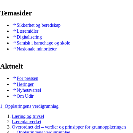
Temasider
Sikkerhet og beredskap
Læremidler
Digitalisering
Samisk i barnehage og skole
Nasjonale minoriteter
Aktuelt
For pressen
Høringer
Nyhetsvarsel
Om Udir
1. Opplæringens verdigrunnlag
Læring og trivsel
Læreplanverket
Overordnet del – verdier og prinsipper for grunnopplæringen
1. Opplæringens verdigrunnlag