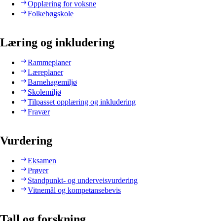
Opplæring for voksne
Folkehøgskole
Læring og inkludering
Rammeplaner
Læreplaner
Barnehagemiljø
Skolemiljø
Tilpasset opplæring og inkludering
Fravær
Vurdering
Eksamen
Prøver
Standpunkt- og underveisvurdering
Vitnemål og kompetansebevis
Tall og forskning