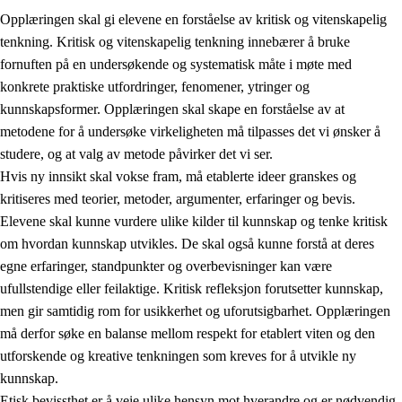
Opplæringen skal gi elevene en forståelse av kritisk og vitenskapelig
tenkning. Kritisk og vitenskapelig tenkning innebærer å bruke
fornuften på en undersøkende og systematisk måte i møte med
konkrete praktiske utfordringer, fenomener, ytringer og
kunnskapsformer. Opplæringen skal skape en forståelse av at
1.
Opplæringens verdigrunnlag
metodene for å undersøke virkeligheten må tilpasses det vi ønsker å
1.1
Menneskeverdet
studere, og at valg av metode påvirker det vi ser.
Hvis ny innsikt skal vokse fram, må etablerte ideer granskes og
1.2
Identitet og kulturelt mangfold
kritiseres med teorier, metoder, argumenter, erfaringer og bevis.
1.3
Kritisk tenkning og etisk bevissthet
Elevene skal kunne vurdere ulike kilder til kunnskap og tenke kritisk
om hvordan kunnskap utvikles. De skal også kunne forstå at deres
1.4
Skaperglede, engasjement og utforskertrang
egne erfaringer, standpunkter og overbevisninger kan være
1.5
Respekt for naturen og miljøbevissthet
ufullstendige eller feilaktige. Kritisk refleksjon forutsetter kunnskap,
men gir samtidig rom for usikkerhet og uforutsigbarhet. Opplæringen
1.6
Demokrati og medvirkning
må derfor søke en balanse mellom respekt for etablert viten og den
utforskende og kreative tenkningen som kreves for å utvikle ny
kunnskap.
Etisk bevissthet er å veie ulike hensyn mot hverandre og er nødvendig