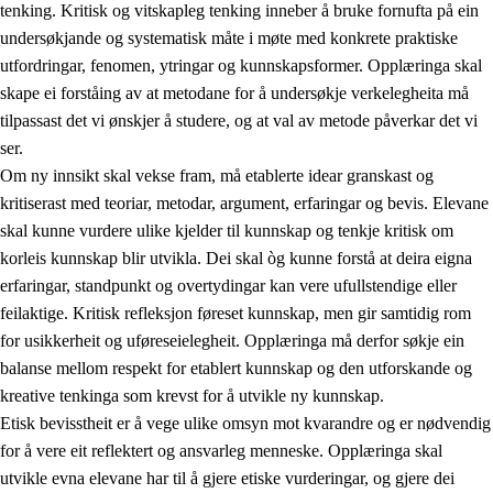
tenking. Kritisk og vitskapleg tenking inneber å bruke fornufta på ein
undersøkjande og systematisk måte i møte med konkrete praktiske
utfordringar, fenomen, ytringar og kunnskapsformer. Opplæringa skal
skape ei forståing av at metodane for å undersøkje verkelegheita må
1.
Verdigrunnlaget i opplæringa
tilpassast det vi ønskjer å studere, og at val av metode påverkar det vi
1.1
Menneskeverdet
ser.
Om ny innsikt skal vekse fram, må etablerte idear granskast og
1.2
Identitet og kulturelt mangfald
kritiserast med teoriar, metodar, argument, erfaringar og bevis. Elevane
1.3
Kritisk tenking og etisk bevisstheit
skal kunne vurdere ulike kjelder til kunnskap og tenkje kritisk om
korleis kunnskap blir utvikla. Dei skal òg kunne forstå at deira eigna
1.4
Skaparglede, engasjement og utforskartrong
erfaringar, standpunkt og overtydingar kan vere ufullstendige eller
1.5
Respekt for naturen og miljøbevisstheit
feilaktige. Kritisk refleksjon føreset kunnskap, men gir samtidig rom
for usikkerheit og uføreseielegheit. Opplæringa må derfor søkje ein
1.6
Demokrati og medverknad
balanse mellom respekt for etablert kunnskap og den utforskande og
kreative tenkinga som krevst for å utvikle ny kunnskap.
Etisk bevisstheit er å vege ulike omsyn mot kvarandre og er nødvendig
for å vere eit reflektert og ansvarleg menneske. Opplæringa skal
utvikle evna elevane har til å gjere etiske vurderingar, og gjere dei