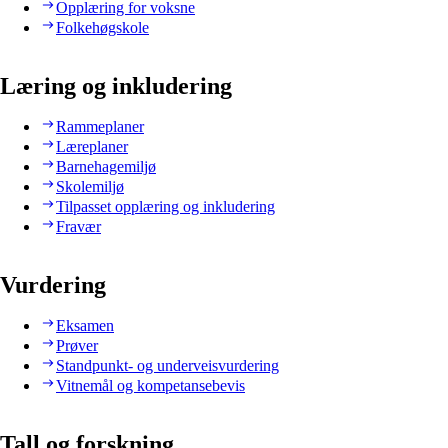
Opplæring for voksne
Folkehøgskole
Læring og inkludering
Rammeplaner
Læreplaner
Barnehagemiljø
Skolemiljø
Tilpasset opplæring og inkludering
Fravær
Vurdering
Eksamen
Prøver
Standpunkt- og underveisvurdering
Vitnemål og kompetansebevis
Tall og forskning