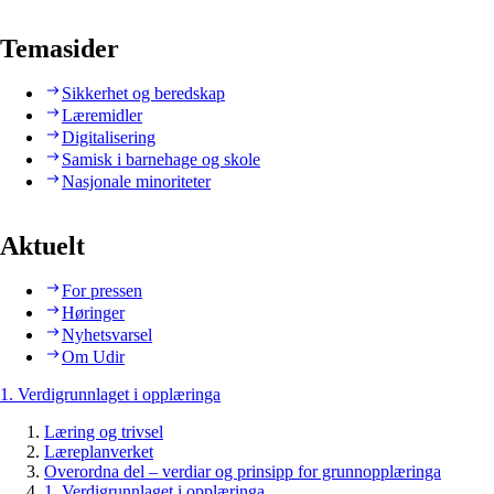
Temasider
Sikkerhet og beredskap
Læremidler
Digitalisering
Samisk i barnehage og skole
Nasjonale minoriteter
Aktuelt
For pressen
Høringer
Nyhetsvarsel
Om Udir
1. Verdigrunnlaget i opplæringa
Læring og trivsel
Læreplanverket
Overordna del – verdiar og prinsipp for grunnopplæringa
1. Verdigrunnlaget i opplæringa