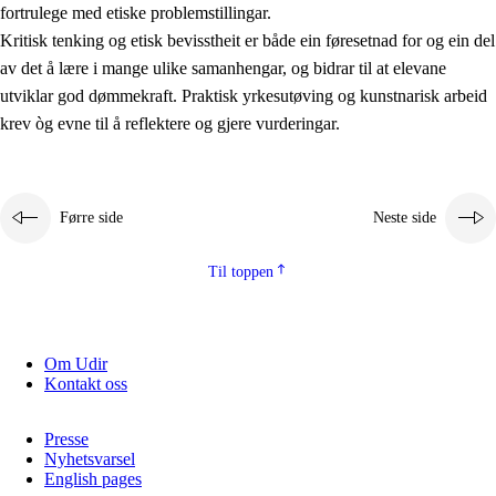
fortrulege med etiske problemstillingar.
Kritisk tenking og etisk bevisstheit er både ein føresetnad for og ein del
av det å lære i mange ulike samanhengar, og bidrar til at elevane
utviklar god dømmekraft. Praktisk yrkesutøving og kunstnarisk arbeid
krev òg evne til å reflektere og gjere vurderingar.
Førre side
Neste side
Til toppen
Om Udir
Kontakt oss
Presse
Nyhetsvarsel
English pages