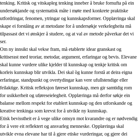
tenking. Kritisk og vitskapleg tenking inneber å bruke fornufta på ein
undersøkjande og systematisk måte i møte med konkrete praktiske
utfordringar, fenomen, ytringar og kunnskapsformer. Opplæringa skal
skape ei forståing av at metodane for å undersøkje verkelegheita må
1.
Verdigrunnlaget i opplæringa
tilpassast det vi ønskjer å studere, og at val av metode påverkar det vi
1.1
Menneskeverdet
ser.
Om ny innsikt skal vekse fram, må etablerte idear granskast og
1.2
Identitet og kulturelt mangfald
kritiserast med teoriar, metodar, argument, erfaringar og bevis. Elevane
1.3
Kritisk tenking og etisk bevisstheit
skal kunne vurdere ulike kjelder til kunnskap og tenkje kritisk om
korleis kunnskap blir utvikla. Dei skal òg kunne forstå at deira eigna
1.4
Skaparglede, engasjement og utforskartrong
erfaringar, standpunkt og overtydingar kan vere ufullstendige eller
1.5
Respekt for naturen og miljøbevisstheit
feilaktige. Kritisk refleksjon føreset kunnskap, men gir samtidig rom
for usikkerheit og uføreseielegheit. Opplæringa må derfor søkje ein
1.6
Demokrati og medverknad
balanse mellom respekt for etablert kunnskap og den utforskande og
kreative tenkinga som krevst for å utvikle ny kunnskap.
Etisk bevisstheit er å vege ulike omsyn mot kvarandre og er nødvendig
for å vere eit reflektert og ansvarleg menneske. Opplæringa skal
utvikle evna elevane har til å gjere etiske vurderingar, og gjere dei