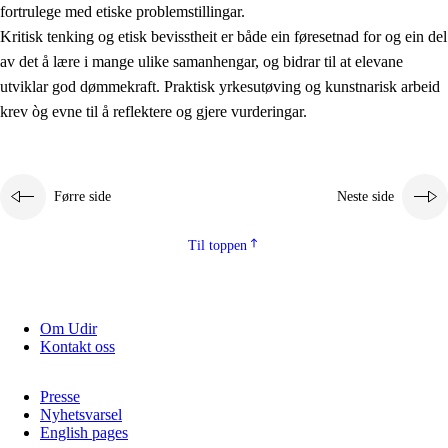
fortrulege med etiske problemstillingar.
Kritisk tenking og etisk bevisstheit er både ein føresetnad for og ein del
av det å lære i mange ulike samanhengar, og bidrar til at elevane
utviklar god dømmekraft. Praktisk yrkesutøving og kunstnarisk arbeid
krev òg evne til å reflektere og gjere vurderingar.
Førre side
Neste side
Til toppen
Om Udir
Kontakt oss
Presse
Nyhetsvarsel
English pages