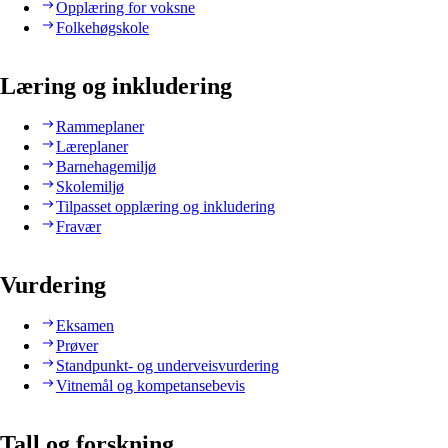
Opplæring for voksne
Folkehøgskole
Læring og inkludering
Rammeplaner
Læreplaner
Barnehagemiljø
Skolemiljø
Tilpasset opplæring og inkludering
Fravær
Vurdering
Eksamen
Prøver
Standpunkt- og underveisvurdering
Vitnemål og kompetansebevis
Tall og forskning