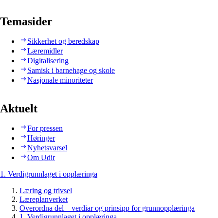
Temasider
Sikkerhet og beredskap
Læremidler
Digitalisering
Samisk i barnehage og skole
Nasjonale minoriteter
Aktuelt
For pressen
Høringer
Nyhetsvarsel
Om Udir
1. Verdigrunnlaget i opplæringa
Læring og trivsel
Læreplanverket
Overordna del – verdiar og prinsipp for grunnopplæringa
1. Verdigrunnlaget i opplæringa