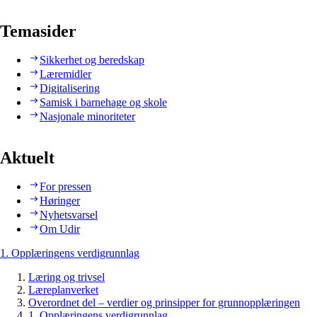
Temasider
Sikkerhet og beredskap
Læremidler
Digitalisering
Samisk i barnehage og skole
Nasjonale minoriteter
Aktuelt
For pressen
Høringer
Nyhetsvarsel
Om Udir
1. Opplæringens verdigrunnlag
Læring og trivsel
Læreplanverket
Overordnet del – verdier og prinsipper for grunnopplæringen
1. Opplæringens verdigrunnlag