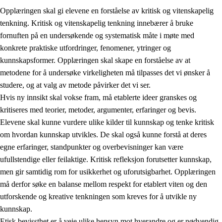
Opplæringen skal gi elevene en forståelse av kritisk og vitenskapelig
tenkning. Kritisk og vitenskapelig tenkning innebærer å bruke
fornuften på en undersøkende og systematisk måte i møte med
konkrete praktiske utfordringer, fenomener, ytringer og
kunnskapsformer. Opplæringen skal skape en forståelse av at
1.
Opplæringens verdigrunnlag
metodene for å undersøke virkeligheten må tilpasses det vi ønsker å
1.1
Menneskeverdet
studere, og at valg av metode påvirker det vi ser.
Hvis ny innsikt skal vokse fram, må etablerte ideer granskes og
1.2
Identitet og kulturelt mangfold
kritiseres med teorier, metoder, argumenter, erfaringer og bevis.
1.3
Kritisk tenkning og etisk bevissthet
Elevene skal kunne vurdere ulike kilder til kunnskap og tenke kritisk
om hvordan kunnskap utvikles. De skal også kunne forstå at deres
1.4
Skaperglede, engasjement og utforskertrang
egne erfaringer, standpunkter og overbevisninger kan være
1.5
Respekt for naturen og miljøbevissthet
ufullstendige eller feilaktige. Kritisk refleksjon forutsetter kunnskap,
men gir samtidig rom for usikkerhet og uforutsigbarhet. Opplæringen
1.6
Demokrati og medvirkning
må derfor søke en balanse mellom respekt for etablert viten og den
utforskende og kreative tenkningen som kreves for å utvikle ny
kunnskap.
Etisk bevissthet er å veie ulike hensyn mot hverandre og er nødvendig