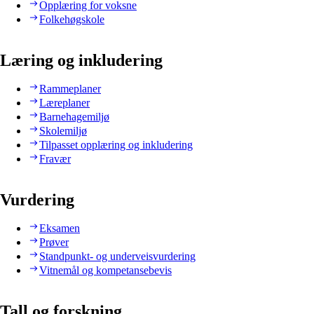
Opplæring for voksne
Folkehøgskole
Læring og inkludering
Rammeplaner
Læreplaner
Barnehagemiljø
Skolemiljø
Tilpasset opplæring og inkludering
Fravær
Vurdering
Eksamen
Prøver
Standpunkt- og underveisvurdering
Vitnemål og kompetansebevis
Tall og forskning