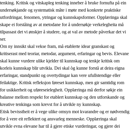
tenking. Kritisk og vitskapleg tenking inneber å bruke fornufta på ein
undersøkjande og systematisk måte i møte med konkrete praktiske
utfordringar, fenomen, ytringar og kunnskapsformer. Opplæringa skal
skape ei forståing av at metodane for å undersøkje verkelegheita må
1.
Verdigrunnlaget i opplæringa
tilpassast det vi ønskjer å studere, og at val av metode påverkar det vi
1.1
Menneskeverdet
ser.
Om ny innsikt skal vekse fram, må etablerte idear granskast og
1.2
Identitet og kulturelt mangfald
kritiserast med teoriar, metodar, argument, erfaringar og bevis. Elevane
1.3
Kritisk tenking og etisk bevisstheit
skal kunne vurdere ulike kjelder til kunnskap og tenkje kritisk om
korleis kunnskap blir utvikla. Dei skal òg kunne forstå at deira eigna
1.4
Skaparglede, engasjement og utforskartrong
erfaringar, standpunkt og overtydingar kan vere ufullstendige eller
1.5
Respekt for naturen og miljøbevisstheit
feilaktige. Kritisk refleksjon føreset kunnskap, men gir samtidig rom
for usikkerheit og uføreseielegheit. Opplæringa må derfor søkje ein
1.6
Demokrati og medverknad
balanse mellom respekt for etablert kunnskap og den utforskande og
kreative tenkinga som krevst for å utvikle ny kunnskap.
Etisk bevisstheit er å vege ulike omsyn mot kvarandre og er nødvendig
for å vere eit reflektert og ansvarleg menneske. Opplæringa skal
utvikle evna elevane har til å gjere etiske vurderingar, og gjere dei