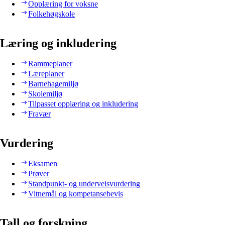
Opplæring for voksne
Folkehøgskole
Læring og inkludering
Rammeplaner
Læreplaner
Barnehagemiljø
Skolemiljø
Tilpasset opplæring og inkludering
Fravær
Vurdering
Eksamen
Prøver
Standpunkt- og underveisvurdering
Vitnemål og kompetansebevis
Tall og forskning