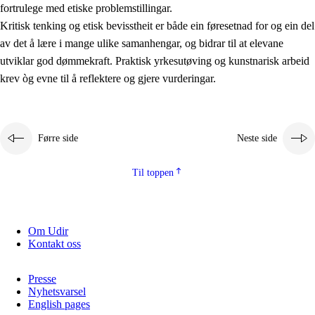
fortrulege med etiske problemstillingar.
Kritisk tenking og etisk bevisstheit er både ein føresetnad for og ein del
av det å lære i mange ulike samanhengar, og bidrar til at elevane
utviklar god dømmekraft. Praktisk yrkesutøving og kunstnarisk arbeid
krev òg evne til å reflektere og gjere vurderingar.
Førre side
Neste side
Til toppen
Om Udir
Kontakt oss
Presse
Nyhetsvarsel
English pages