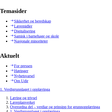
Temasider
Sikkerhet og beredskap
Læremidler
Digitalisering
Samisk i barnehage og skole
Nasjonale minoriteter
Aktuelt
For pressen
Høringer
Nyhetsvarsel
Om Udir
1. Verdigrunnlaget i opplæringa
Læring og trivsel
Læreplanverket
Overordna del – verdiar og prinsipp for grunnopplæringa
1. Verdigrunnlaget i opplæringa