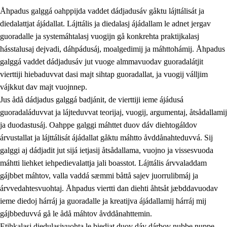
Åhpadus galggá oahppijda vaddet dádjadusáv gåktu lájttálisát ja
diedalattjat ájádallat. Lájttális ja diedalasj ájádallam le adnet jergav
guoradalle ja systemáhtalasj vuogijn gå konkrehta praktijkalasj
hásstalusaj dejvadi, dáhpádusáj, moalgedimij ja máhttohámij. Åhpadus
galggá vaddet dádjadusáv jut vuoge almmavuodav guoradalátjit
1.
Åhpadusá árvvovuodo
vierttiji hiebaduvvat dasi majt sihtap guoradallat, ja vuogij válljim
1.1
Almasjárvvo
vájkkut dav majt vuojnnep.
Jus ådå dádjadus galggá badjánit, de vierttiji ieme ájádusá
1.2
Identitiehtta ja kultuvralasj moattevuohta
guoradaláduvvat ja lájteduvvat teorijaj, vuogij, argumentaj, åtsådallamij
1.3
Lájttális ájádallam ja estetihkalasj diedulasjvuohta
ja duodastusáj. Oahppe galggi máhttet duov dáv diehtogáldov
árvustallat ja lájttálisát ájádallat gåktu máhtto åvddånahteduvvá. Sij
1.4
Dahkamávvo, berustibme ja diehtemvájnogisvuohta
galggi aj dádjadit jut sijá ietjasij åtsådallama, vuojno ja vissesvuoda
1.5
Vieledus luonnduj ja birásdiedulasjvuohta
máhtti liehket iehpedievalattja jali boasstot. Lájttális árvvaladdam
gájbbet máhtov, valla vaddá sæmmi båttå sajev juorrulibmáj ja
1.6
Demokratijja ja oassálasstem
árvvedahtesvuohtaj. Åhpadus viertti dan diehti åhtsåt jæbddavuodav
ieme diedoj hárráj ja guoradalle ja kreatijva ájádallamij hárráj mij
gájbbeduvvá gå le ådå máhtov åvddånahttemin.
Etihkalasj diedulasjvuohta le biedjat duov dáv dárbov nubbe nuppe