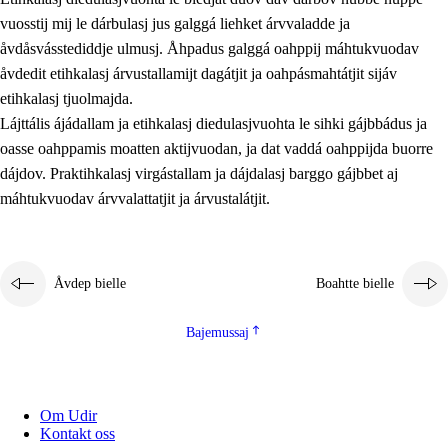
vuosstij mij le dárbulasj jus galggá liehket árvvaladde ja
åvdåsvásstediddje ulmusj. Åhpadus galggá oahppij máhtukvuodav
åvdedit etihkalasj árvustallamijt dagátjit ja oahpásmahtátjit sijáv
etihkalasj tjuolmajda.
Lájttális ájádallam ja etihkalasj diedulasjvuohta le sihki gájbbádus ja
oasse oahppamis moatten aktijvuodan, ja dat vaddá oahppijda buorre
dájdov. Praktihkalasj virgástallam ja dájdalasj barggo gájbbet aj
máhtukvuodav árvvalattatjit ja árvustalátjit.
Åvdep bielle
Boahtte bielle
Bajemussaj
Om Udir
Kontakt oss