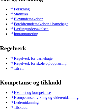
Forskning
Statistikk
Elevundersøkelsen
Foreldreundersøkelsen i barnehage
Lærlingundersøkelsen
Innrapportering
Regelverk
Regelverk for barnehage
Regelverk for skole og opplæring
Tilsyn
Kompetanse og tilskudd
Kvalitet og kompetanse
Kompetanseutvikling og videreutdanning
Lederutdanning
Tilskudd