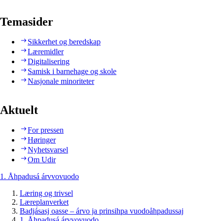
Temasider
Sikkerhet og beredskap
Læremidler
Digitalisering
Samisk i barnehage og skole
Nasjonale minoriteter
Aktuelt
For pressen
Høringer
Nyhetsvarsel
Om Udir
1. Åhpadusá árvvovuodo
Læring og trivsel
Læreplanverket
Badjásasj oasse – árvo ja prinsihpa vuodoåhpadussaj
1. Åhpadusá árvvovuodo