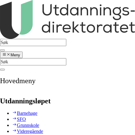
Meny
Hovedmeny
Utdanningsløpet
Barnehage
SFO
Grunnskole
Videregående