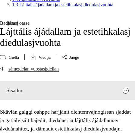
1.3 Lájttális ájádallam ja estetihkalasj diedulasjvuohta
Badjásasj oasse
Lájttális ájádallam ja estetihkalasj
diedulasjvuohta
Giella
Viedtja
Juoge
sámegielan vuostasjgiellan
Sisadno
Skåvlån galggi oahppe hárjjánit diehtemvájnogissan sjaddat
ja gatjálvisájt bajedit, diedalasj ja lájttális ájádallamav
åvddånahttet, ja dåmadit estetihkalasj diedulasjvuodajn.