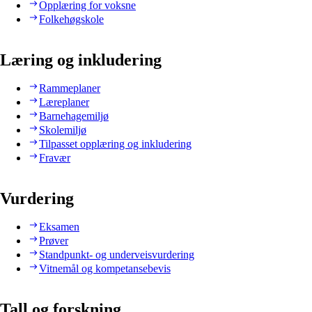
Opplæring for voksne
Folkehøgskole
Læring og inkludering
Rammeplaner
Læreplaner
Barnehagemiljø
Skolemiljø
Tilpasset opplæring og inkludering
Fravær
Vurdering
Eksamen
Prøver
Standpunkt- og underveisvurdering
Vitnemål og kompetansebevis
Tall og forskning