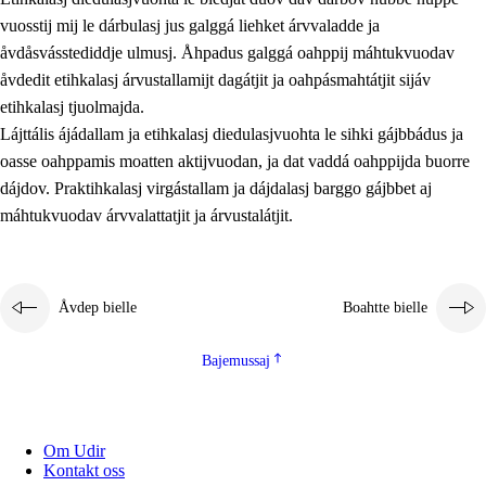
vuosstij mij le dárbulasj jus galggá liehket árvvaladde ja
åvdåsvásstediddje ulmusj. Åhpadus galggá oahppij máhtukvuodav
åvdedit etihkalasj árvustallamijt dagátjit ja oahpásmahtátjit sijáv
etihkalasj tjuolmajda.
Lájttális ájádallam ja etihkalasj diedulasjvuohta le sihki gájbbádus ja
oasse oahppamis moatten aktijvuodan, ja dat vaddá oahppijda buorre
dájdov. Praktihkalasj virgástallam ja dájdalasj barggo gájbbet aj
máhtukvuodav árvvalattatjit ja árvustalátjit.
Åvdep bielle
Boahtte bielle
Bajemussaj
Om Udir
Kontakt oss