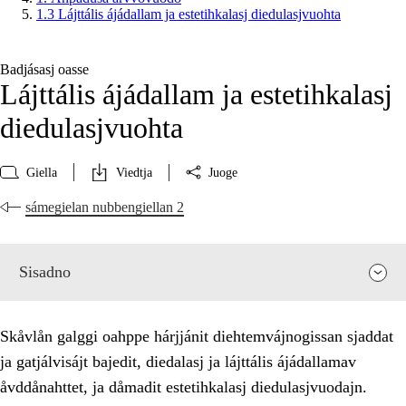
1.3 Lájttális ájádallam ja estetihkalasj diedulasjvuohta
Badjásasj oasse
Lájttális ájádallam ja estetihkalasj
diedulasjvuohta
Giella
Viedtja
Juoge
sámegielan nubbengiellan 2
Sisadno
Skåvlån galggi oahppe hárjjánit diehtemvájnogissan sjaddat
ja gatjálvisájt bajedit, diedalasj ja lájttális ájádallamav
åvddånahttet, ja dåmadit estetihkalasj diedulasjvuodajn.