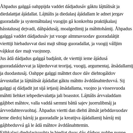
Åhpadus galggá oahppijda vaddet dádjadusáv gåktu lájttálisát ja
diedalattjat ájádallat. Lájttális ja diedalasj ájádallam le adnet jergav
guoradalle ja systemáhtalasj vuogijn gå konkrehta praktijkalasj
hásstalusaj dejvadi, dáhpádusáj, moalgedimij ja máhttohámij. Åhpadus
galggá vaddet dádjadusáv jut vuoge almmavuodav guoradalátjit
1.
Åhpadusá árvvovuodo
vierttiji hiebaduvvat dasi majt sihtap guoradallat, ja vuogij válljim
1.1
Almasjárvvo
vájkkut dav majt vuojnnep.
Jus ådå dádjadus galggá badjánit, de vierttiji ieme ájádusá
1.2
Identitiehtta ja kultuvralasj moattevuohta
guoradaláduvvat ja lájteduvvat teorijaj, vuogij, argumentaj, åtsådallamij
1.3
Lájttális ájádallam ja estetihkalasj diedulasjvuohta
ja duodastusáj. Oahppe galggi máhttet duov dáv diehtogáldov
árvustallat ja lájttálisát ájádallat gåktu máhtto åvddånahteduvvá. Sij
1.4
Dahkamávvo, berustibme ja diehtemvájnogisvuohta
galggi aj dádjadit jut sijá ietjasij åtsådallama, vuojno ja vissesvuoda
1.5
Vieledus luonnduj ja birásdiedulasjvuohta
máhtti liehket iehpedievalattja jali boasstot. Lájttális árvvaladdam
gájbbet máhtov, valla vaddá sæmmi båttå sajev juorrulibmáj ja
1.6
Demokratijja ja oassálasstem
árvvedahtesvuohtaj. Åhpadus viertti dan diehti åhtsåt jæbddavuodav
ieme diedoj hárráj ja guoradalle ja kreatijva ájádallamij hárráj mij
gájbbeduvvá gå le ådå máhtov åvddånahttemin.
Etihkalasj diedulasjvuohta le biedjat duov dáv dárbov nubbe nuppe