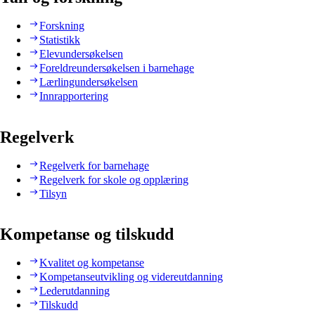
Forskning
Statistikk
Elevundersøkelsen
Foreldreundersøkelsen i barnehage
Lærlingundersøkelsen
Innrapportering
Regelverk
Regelverk for barnehage
Regelverk for skole og opplæring
Tilsyn
Kompetanse og tilskudd
Kvalitet og kompetanse
Kompetanseutvikling og videreutdanning
Lederutdanning
Tilskudd