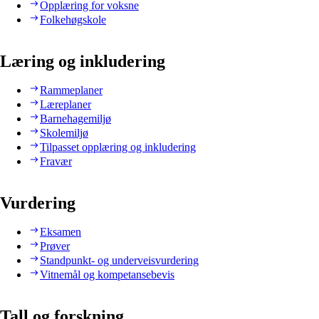
Opplæring for voksne
Folkehøgskole
Læring og inkludering
Rammeplaner
Læreplaner
Barnehagemiljø
Skolemiljø
Tilpasset opplæring og inkludering
Fravær
Vurdering
Eksamen
Prøver
Standpunkt- og underveisvurdering
Vitnemål og kompetansebevis
Tall og forskning