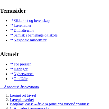
Temasider
Sikkerhet og beredskap
Læremidler
Digitalisering
Samisk i barnehage og skole
Nasjonale minoriteter
Aktuelt
For pressen
Høringer
Nyhetsvarsel
Om Udir
1. Åhpadusá árvvovuodo
Læring og trivsel
Læreplanverket
Badjásasj oasse – árvo ja prinsihpa vuodoåhpadussaj
1. Åhpadusá árvvovuodo