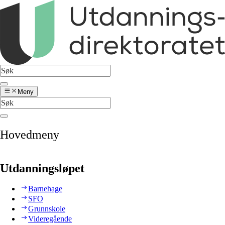
Meny
Hovedmeny
Utdanningsløpet
Barnehage
SFO
Grunnskole
Videregående