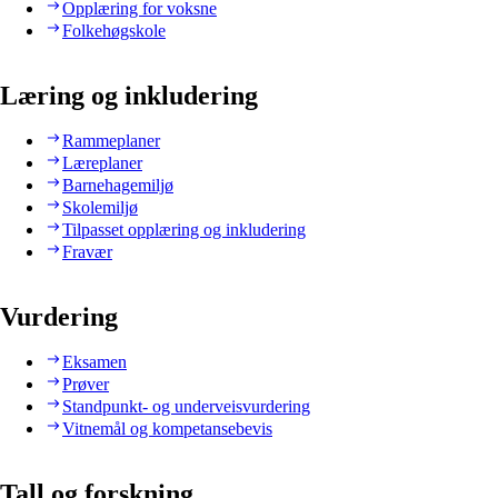
Opplæring for voksne
Folkehøgskole
Læring og inkludering
Rammeplaner
Læreplaner
Barnehagemiljø
Skolemiljø
Tilpasset opplæring og inkludering
Fravær
Vurdering
Eksamen
Prøver
Standpunkt- og underveisvurdering
Vitnemål og kompetansebevis
Tall og forskning