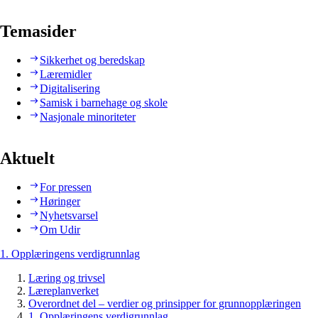
Temasider
Sikkerhet og beredskap
Læremidler
Digitalisering
Samisk i barnehage og skole
Nasjonale minoriteter
Aktuelt
For pressen
Høringer
Nyhetsvarsel
Om Udir
1. Opplæringens verdigrunnlag
Læring og trivsel
Læreplanverket
Overordnet del – verdier og prinsipper for grunnopplæringen
1. Opplæringens verdigrunnlag