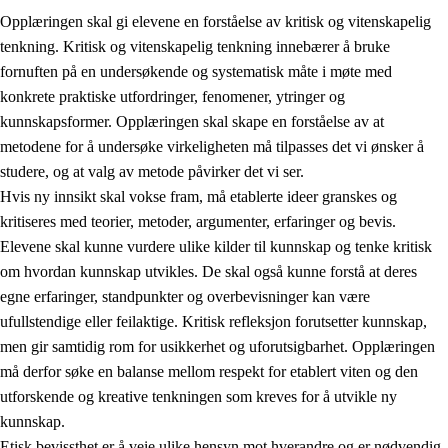
Opplæringen skal gi elevene en forståelse av kritisk og vitenskapelig
tenkning. Kritisk og vitenskapelig tenkning innebærer å bruke
fornuften på en undersøkende og systematisk måte i møte med
konkrete praktiske utfordringer, fenomener, ytringer og
kunnskapsformer. Opplæringen skal skape en forståelse av at
1.
Opplæringens verdigrunnlag
metodene for å undersøke virkeligheten må tilpasses det vi ønsker å
1.1
Menneskeverdet
studere, og at valg av metode påvirker det vi ser.
Hvis ny innsikt skal vokse fram, må etablerte ideer granskes og
1.2
Identitet og kulturelt mangfold
kritiseres med teorier, metoder, argumenter, erfaringer og bevis.
1.3
Kritisk tenkning og etisk bevissthet
Elevene skal kunne vurdere ulike kilder til kunnskap og tenke kritisk
om hvordan kunnskap utvikles. De skal også kunne forstå at deres
1.4
Skaperglede, engasjement og utforskertrang
egne erfaringer, standpunkter og overbevisninger kan være
1.5
Respekt for naturen og miljøbevissthet
ufullstendige eller feilaktige. Kritisk refleksjon forutsetter kunnskap,
men gir samtidig rom for usikkerhet og uforutsigbarhet. Opplæringen
1.6
Demokrati og medvirkning
må derfor søke en balanse mellom respekt for etablert viten og den
utforskende og kreative tenkningen som kreves for å utvikle ny
kunnskap.
Etisk bevissthet er å veie ulike hensyn mot hverandre og er nødvendig