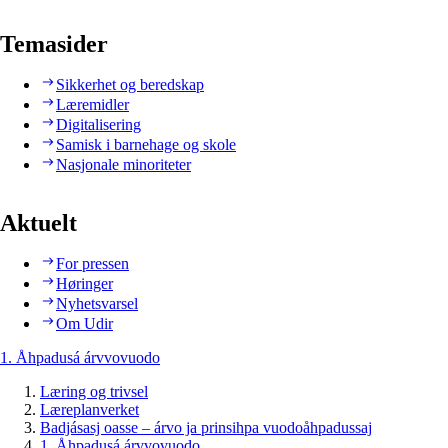
Temasider
Sikkerhet og beredskap
Læremidler
Digitalisering
Samisk i barnehage og skole
Nasjonale minoriteter
Aktuelt
For pressen
Høringer
Nyhetsvarsel
Om Udir
1. Åhpadusá árvvovuodo
Læring og trivsel
Læreplanverket
Badjásasj oasse – árvo ja prinsihpa vuodoåhpadussaj
1. Åhpadusá árvvovuodo