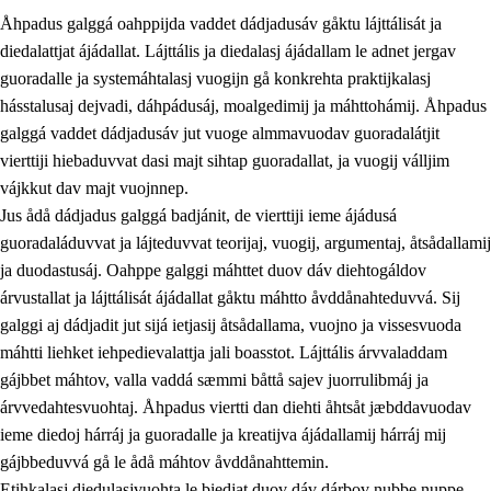
Åhpadus galggá oahppijda vaddet dádjadusáv gåktu lájttálisát ja
diedalattjat ájádallat. Lájttális ja diedalasj ájádallam le adnet jergav
guoradalle ja systemáhtalasj vuogijn gå konkrehta praktijkalasj
hásstalusaj dejvadi, dáhpádusáj, moalgedimij ja máhttohámij. Åhpadus
galggá vaddet dádjadusáv jut vuoge almmavuodav guoradalátjit
1.
Åhpadusá árvvovuodo
vierttiji hiebaduvvat dasi majt sihtap guoradallat, ja vuogij válljim
1.1
Almasjárvvo
vájkkut dav majt vuojnnep.
Jus ådå dádjadus galggá badjánit, de vierttiji ieme ájádusá
1.2
Identitiehtta ja kultuvralasj moattevuohta
guoradaláduvvat ja lájteduvvat teorijaj, vuogij, argumentaj, åtsådallamij
1.3
Lájttális ájádallam ja estetihkalasj diedulasjvuohta
ja duodastusáj. Oahppe galggi máhttet duov dáv diehtogáldov
árvustallat ja lájttálisát ájádallat gåktu máhtto åvddånahteduvvá. Sij
1.4
Dahkamávvo, berustibme ja diehtemvájnogisvuohta
galggi aj dádjadit jut sijá ietjasij åtsådallama, vuojno ja vissesvuoda
1.5
Vieledus luonnduj ja birásdiedulasjvuohta
máhtti liehket iehpedievalattja jali boasstot. Lájttális árvvaladdam
gájbbet máhtov, valla vaddá sæmmi båttå sajev juorrulibmáj ja
1.6
Demokratijja ja oassálasstem
árvvedahtesvuohtaj. Åhpadus viertti dan diehti åhtsåt jæbddavuodav
ieme diedoj hárráj ja guoradalle ja kreatijva ájádallamij hárráj mij
gájbbeduvvá gå le ådå máhtov åvddånahttemin.
Etihkalasj diedulasjvuohta le biedjat duov dáv dárbov nubbe nuppe