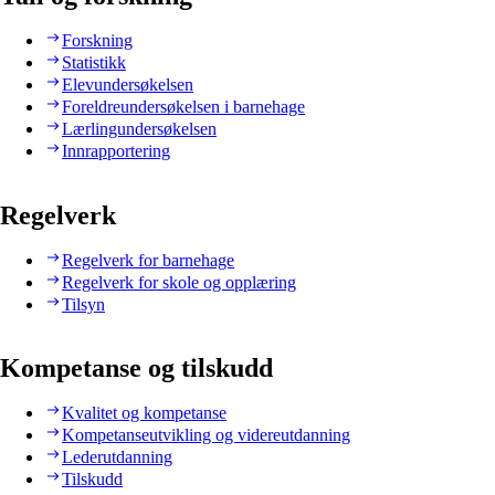
Forskning
Statistikk
Elevundersøkelsen
Foreldreundersøkelsen i barnehage
Lærlingundersøkelsen
Innrapportering
Regelverk
Regelverk for barnehage
Regelverk for skole og opplæring
Tilsyn
Kompetanse og tilskudd
Kvalitet og kompetanse
Kompetanseutvikling og videreutdanning
Lederutdanning
Tilskudd