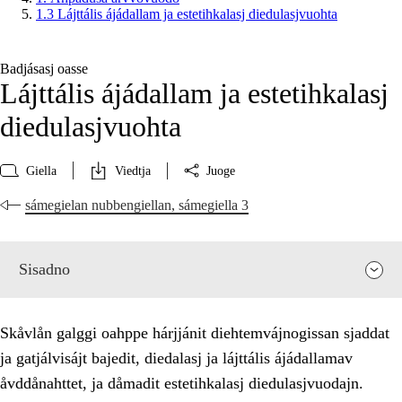
1.3 Lájttális ájádallam ja estetihkalasj diedulasjvuohta
Badjásasj oasse
Lájttális ájádallam ja estetihkalasj
diedulasjvuohta
Giella
Viedtja
Juoge
sámegielan nubbengiellan, sámegiella 3
Sisadno
Skåvlån galggi oahppe hárjjánit diehtemvájnogissan sjaddat
ja gatjálvisájt bajedit, diedalasj ja lájttális ájádallamav
åvddånahttet, ja dåmadit estetihkalasj diedulasjvuodajn.