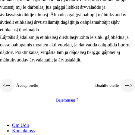
vuosstij mij le dárbulasj jus galggá liehket árvvaladde ja
åvdåsvásstediddje ulmusj. Åhpadus galggá oahppij máhtukvuodav
åvdedit etihkalasj árvustallamijt dagátjit ja oahpásmahtátjit sijáv
etihkalasj tjuolmajda.
Lájttális ájádallam ja etihkalasj diedulasjvuohta le sihki gájbbádus ja
oasse oahppamis moatten aktijvuodan, ja dat vaddá oahppijda buorre
dájdov. Praktihkalasj virgástallam ja dájdalasj barggo gájbbet aj
máhtukvuodav árvvalattatjit ja árvustalátjit.
Åvdep bielle
Boahtte bielle
Bajemussaj
Om Udir
Kontakt oss