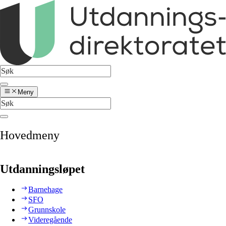
Meny
Hovedmeny
Utdanningsløpet
Barnehage
SFO
Grunnskole
Videregående