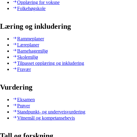
Opplæring for voksne
Folkehøgskole
Læring og inkludering
Rammeplaner
Læreplaner
Barnehagemiljø
Skolemiljø
Tilpasset opplæring og inkludering
Fravær
Vurdering
Eksamen
Prøver
Standpunkt- og underveisvurdering
Vitnemål og kompetansebevis
Tall og forskning