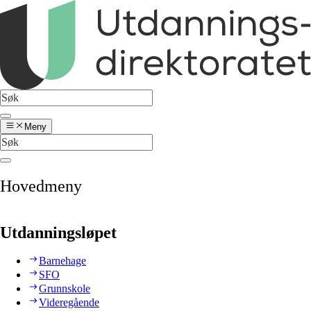
Meny
Hovedmeny
Utdanningsløpet
Barnehage
SFO
Grunnskole
Videregående