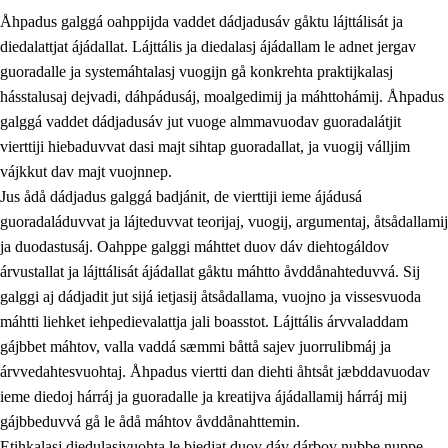
Åhpadus galggá oahppijda vaddet dádjadusáv gåktu lájttálisát ja
diedalattjat ájádallat. Lájttális ja diedalasj ájádallam le adnet jergav
guoradalle ja systemáhtalasj vuogijn gå konkrehta praktijkalasj
hásstalusaj dejvadi, dáhpádusáj, moalgedimij ja máhttohámij. Åhpadus
galggá vaddet dádjadusáv jut vuoge almmavuodav guoradalátjit
1.
Åhpadusá árvvovuodo
vierttiji hiebaduvvat dasi majt sihtap guoradallat, ja vuogij válljim
1.1
Almasjárvvo
vájkkut dav majt vuojnnep.
Jus ådå dádjadus galggá badjánit, de vierttiji ieme ájádusá
1.2
Identitiehtta ja kultuvralasj moattevuohta
guoradaláduvvat ja lájteduvvat teorijaj, vuogij, argumentaj, åtsådallamij
1.3
Lájttális ájádallam ja estetihkalasj diedulasjvuohta
ja duodastusáj. Oahppe galggi máhttet duov dáv diehtogáldov
árvustallat ja lájttálisát ájádallat gåktu máhtto åvddånahteduvvá. Sij
1.4
Dahkamávvo, berustibme ja diehtemvájnogisvuohta
galggi aj dádjadit jut sijá ietjasij åtsådallama, vuojno ja vissesvuoda
1.5
Vieledus luonnduj ja birásdiedulasjvuohta
máhtti liehket iehpedievalattja jali boasstot. Lájttális árvvaladdam
gájbbet máhtov, valla vaddá sæmmi båttå sajev juorrulibmáj ja
1.6
Demokratijja ja oassálasstem
árvvedahtesvuohtaj. Åhpadus viertti dan diehti åhtsåt jæbddavuodav
ieme diedoj hárráj ja guoradalle ja kreatijva ájádallamij hárráj mij
gájbbeduvvá gå le ådå máhtov åvddånahttemin.
Etihkalasj diedulasjvuohta le biedjat duov dáv dárbov nubbe nuppe