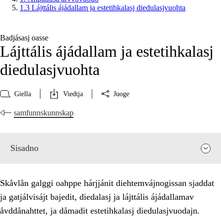
1.3 Lájttális ájádallam ja estetihkalasj diedulasjvuohta
Badjásasj oasse
Lájttális ájádallam ja estetihkalasj
diedulasjvuohta
Giella
Viedtja
Juoge
samfunnskunnskap
Sisadno
Skåvlån galggi oahppe hárjjánit diehtemvájnogissan sjaddat
ja gatjálvisájt bajedit, diedalasj ja lájttális ájádallamav
åvddånahttet, ja dåmadit estetihkalasj diedulasjvuodajn.