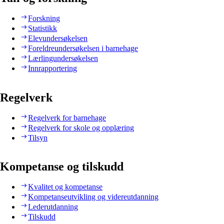
Forskning
Statistikk
Elevundersøkelsen
Foreldreundersøkelsen i barnehage
Lærlingundersøkelsen
Innrapportering
Regelverk
Regelverk for barnehage
Regelverk for skole og opplæring
Tilsyn
Kompetanse og tilskudd
Kvalitet og kompetanse
Kompetanseutvikling og videreutdanning
Lederutdanning
Tilskudd