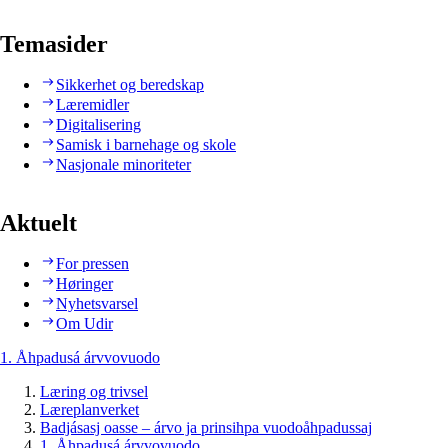
Temasider
Sikkerhet og beredskap
Læremidler
Digitalisering
Samisk i barnehage og skole
Nasjonale minoriteter
Aktuelt
For pressen
Høringer
Nyhetsvarsel
Om Udir
1. Åhpadusá árvvovuodo
Læring og trivsel
Læreplanverket
Badjásasj oasse – árvo ja prinsihpa vuodoåhpadussaj
1. Åhpadusá árvvovuodo