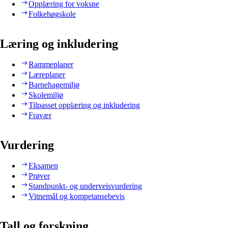
Opplæring for voksne
Folkehøgskole
Læring og inkludering
Rammeplaner
Læreplaner
Barnehagemiljø
Skolemiljø
Tilpasset opplæring og inkludering
Fravær
Vurdering
Eksamen
Prøver
Standpunkt- og underveisvurdering
Vitnemål og kompetansebevis
Tall og forskning