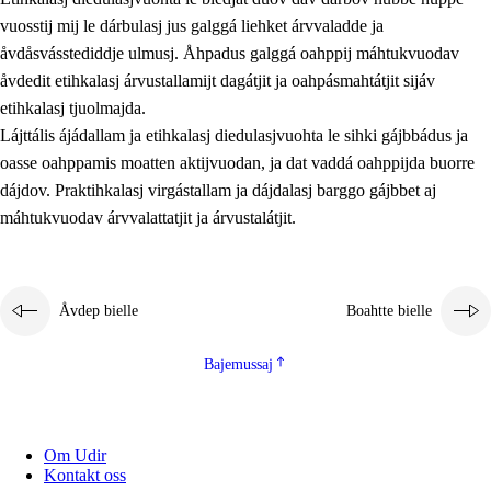
vuosstij mij le dárbulasj jus galggá liehket árvvaladde ja
åvdåsvásstediddje ulmusj. Åhpadus galggá oahppij máhtukvuodav
åvdedit etihkalasj árvustallamijt dagátjit ja oahpásmahtátjit sijáv
etihkalasj tjuolmajda.
Lájttális ájádallam ja etihkalasj diedulasjvuohta le sihki gájbbádus ja
oasse oahppamis moatten aktijvuodan, ja dat vaddá oahppijda buorre
dájdov. Praktihkalasj virgástallam ja dájdalasj barggo gájbbet aj
máhtukvuodav árvvalattatjit ja árvustalátjit.
Åvdep bielle
Boahtte bielle
Bajemussaj
Om Udir
Kontakt oss