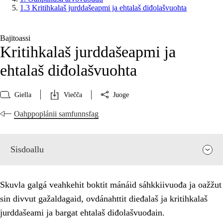
1.3 Kritihkalaš jurddašeapmi ja ehtalaš diđolašvuohta
Bajitoassi
Kritihkalaš jurddašeapmi ja
ehtalaš diđolašvuohta
Giella
Viečča
Juoge
Oahppoplánii samfunnsfag
Sisdoallu
Skuvla galgá veahkehit boktit mánáid sáhkkiivuođa ja oažžut
sin divvut gažaldagaid, ovdánahttit dieđalaš ja kritihkalaš
jurddašeami ja bargat ehtalaš diđolašvuođain.