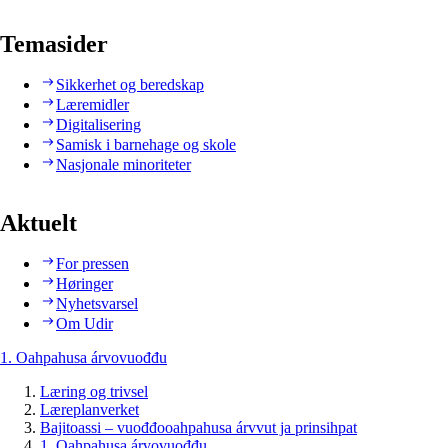
Temasider
Sikkerhet og beredskap
Læremidler
Digitalisering
Samisk i barnehage og skole
Nasjonale minoriteter
Aktuelt
For pressen
Høringer
Nyhetsvarsel
Om Udir
1. Oahpahusa árvovuođđu
Læring og trivsel
Læreplanverket
Bajitoassi – vuođđooahpahusa árvvut ja prinsihpat
1. Oahpahusa árvovuođđu