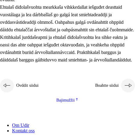
Ehtalaš diđolašvuohta mearkkaša vihkkedallat iešguđet deasttaid
vuostálaga ja lea dárbbašlaš go galgá leat smiehtadeaddji ja
ovddasvástideaddji olmmoš. Oahpahus galgá ovdánahttit ohppiid
dáiddu ehtalaččat árvvoštallat ja oahpásmahttit sin ehtalaš čuolmmaide.
Kritihkalaš jurddašeapmi ja ehtalaš diđolašvuohta lea sihke eaktu ja
oassi das ahte oahppat iešguđet oktavuođain, ja veahkeha ohppiid
ovdánahttit buriid árvvoštallannávccaid. Praktihkalaš barggus ja
dáiddalaš barggus gáibiduvvo maid smiehttan- ja árvvoštallandáiddut.
Ovddit siidui
Boahtte siidui
Bajimužžii
Om Udir
Kontakt oss