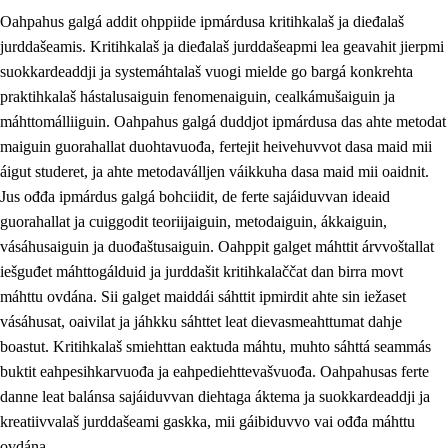
Oahpahus galgá addit ohppiide ipmárdusa kritihkalaš ja dieđalaš
jurddašeamis. Kritihkalaš ja dieđalaš jurddašeapmi lea geavahit jierpmi
suokkardeaddji ja systemáhtalaš vuogi mielde go bargá konkrehta
praktihkalaš hástalusaiguin fenomenaiguin, cealkámušaiguin ja
máhttomálliiguin. Oahpahus galgá duddjot ipmárdusa das ahte metodat
1.
Oahpahusa árvovuođđu
maiguin guorahallat duohtavuođa, fertejit heivehuvvot dasa maid mii
1.1
Olmmošárvu
áigut studeret, ja ahte metodaválljen váikkuha dasa maid mii oaidnit.
Jus ođđa ipmárdus galgá bohciidit, de ferte sajáiduvvan ideaid
1.2
Identitehta ja kultuvrralaš girjáivuohta
guorahallat ja cuiggodit teoriijaiguin, metodaiguin, ákkaiguin,
1.3
Kritihkalaš jurddašeapmi ja ehtalaš diđolašvuohta
vásáhusaiguin ja duođaštusaiguin. Oahppit galget máhttit árvvoštallat
iešguđet máhttogálduid ja jurddašit kritihkalaččat dan birra movt
1.4
Hutkanillu, beroštupmi ja suokkardanhuovva
máhttu ovdána. Sii galget maiddái sáhttit ipmirdit ahte sin iežaset
1.5
Luondduákten ja birasdiđolašvuohta
vásáhusat, oaivilat ja jáhkku sáhttet leat dievasmeahttumat dahje
boastut. Kritihkalaš smiehttan eaktuda máhtu, muhto sáhttá seammás
1.6
Demokratiija ja mielváikkuheapmi
buktit eahpesihkarvuođa ja eahpediehttevašvuođa. Oahpahusas ferte
danne leat balánsa sajáiduvvan diehtaga áktema ja suokkardeaddji ja
kreatiivvalaš jurddašeami gaskka, mii gáibiduvvo vai ođđa máhttu
ovdána.