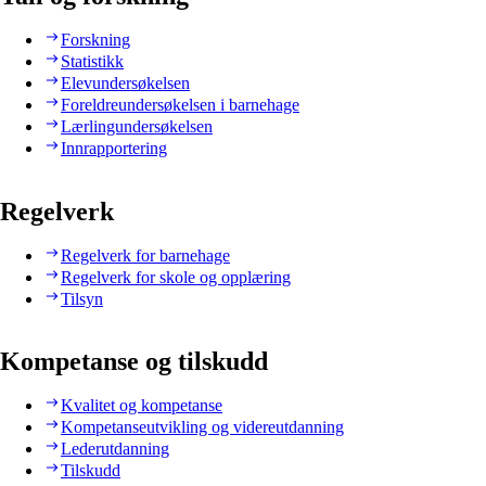
Forskning
Statistikk
Elevundersøkelsen
Foreldreundersøkelsen i barnehage
Lærlingundersøkelsen
Innrapportering
Regelverk
Regelverk for barnehage
Regelverk for skole og opplæring
Tilsyn
Kompetanse og tilskudd
Kvalitet og kompetanse
Kompetanseutvikling og videreutdanning
Lederutdanning
Tilskudd