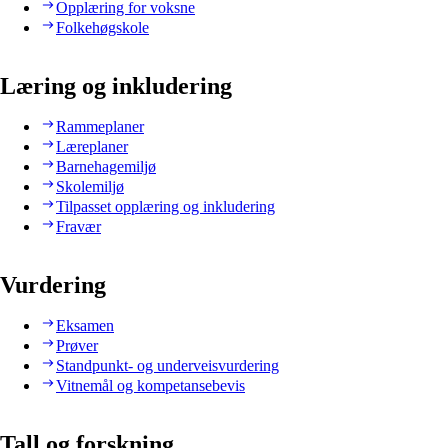
Opplæring for voksne
Folkehøgskole
Læring og inkludering
Rammeplaner
Læreplaner
Barnehagemiljø
Skolemiljø
Tilpasset opplæring og inkludering
Fravær
Vurdering
Eksamen
Prøver
Standpunkt- og underveisvurdering
Vitnemål og kompetansebevis
Tall og forskning