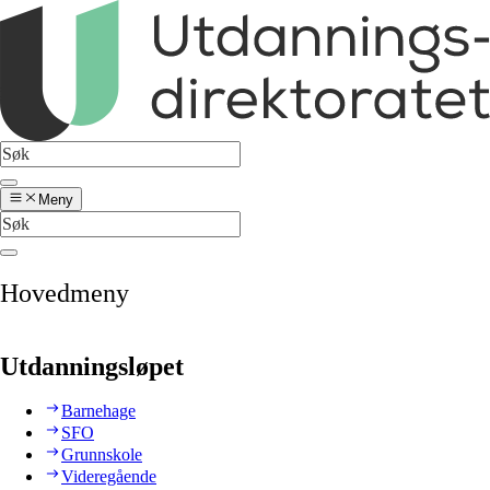
Meny
Hovedmeny
Utdanningsløpet
Barnehage
SFO
Grunnskole
Videregående