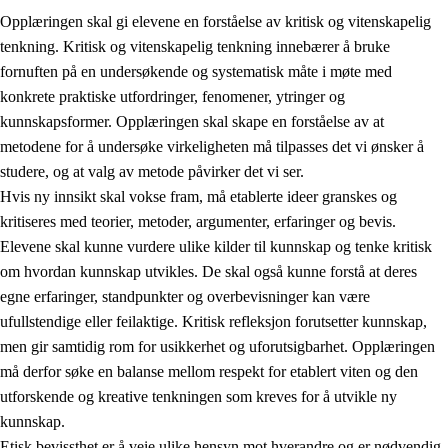
Opplæringen skal gi elevene en forståelse av kritisk og vitenskapelig
tenkning. Kritisk og vitenskapelig tenkning innebærer å bruke
fornuften på en undersøkende og systematisk måte i møte med
konkrete praktiske utfordringer, fenomener, ytringer og
kunnskapsformer. Opplæringen skal skape en forståelse av at
1.
Opplæringens verdigrunnlag
metodene for å undersøke virkeligheten må tilpasses det vi ønsker å
1.1
Menneskeverdet
studere, og at valg av metode påvirker det vi ser.
Hvis ny innsikt skal vokse fram, må etablerte ideer granskes og
1.2
Identitet og kulturelt mangfold
kritiseres med teorier, metoder, argumenter, erfaringer og bevis.
1.3
Kritisk tenkning og etisk bevissthet
Elevene skal kunne vurdere ulike kilder til kunnskap og tenke kritisk
om hvordan kunnskap utvikles. De skal også kunne forstå at deres
1.4
Skaperglede, engasjement og utforskertrang
egne erfaringer, standpunkter og overbevisninger kan være
1.5
Respekt for naturen og miljøbevissthet
ufullstendige eller feilaktige. Kritisk refleksjon forutsetter kunnskap,
men gir samtidig rom for usikkerhet og uforutsigbarhet. Opplæringen
1.6
Demokrati og medvirkning
må derfor søke en balanse mellom respekt for etablert viten og den
utforskende og kreative tenkningen som kreves for å utvikle ny
kunnskap.
Etisk bevissthet er å veie ulike hensyn mot hverandre og er nødvendig