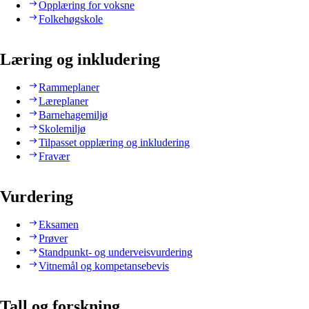
Opplæring for voksne
Folkehøgskole
Læring og inkludering
Rammeplaner
Læreplaner
Barnehagemiljø
Skolemiljø
Tilpasset opplæring og inkludering
Fravær
Vurdering
Eksamen
Prøver
Standpunkt- og underveisvurdering
Vitnemål og kompetansebevis
Tall og forskning