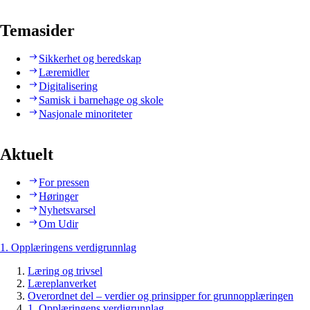
Temasider
Sikkerhet og beredskap
Læremidler
Digitalisering
Samisk i barnehage og skole
Nasjonale minoriteter
Aktuelt
For pressen
Høringer
Nyhetsvarsel
Om Udir
1. Opplæringens verdigrunnlag
Læring og trivsel
Læreplanverket
Overordnet del – verdier og prinsipper for grunnopplæringen
1. Opplæringens verdigrunnlag