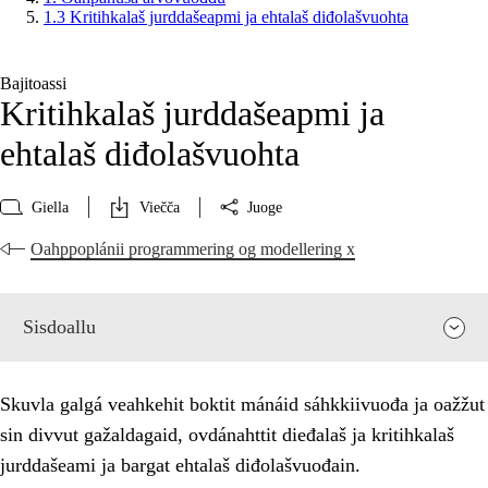
1.3 Kritihkalaš jurddašeapmi ja ehtalaš diđolašvuohta
Bajitoassi
Kritihkalaš jurddašeapmi ja
ehtalaš diđolašvuohta
Giella
Viečča
Juoge
Oahppoplánii programmering og modellering x
Sisdoallu
Skuvla galgá veahkehit boktit mánáid sáhkkiivuođa ja oažžut
sin divvut gažaldagaid, ovdánahttit dieđalaš ja kritihkalaš
jurddašeami ja bargat ehtalaš diđolašvuođain.