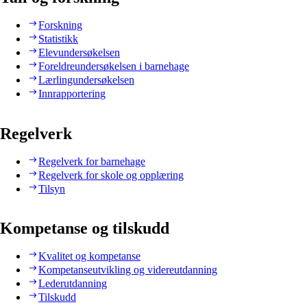
Forskning
Statistikk
Elevundersøkelsen
Foreldreundersøkelsen i barnehage
Lærlingundersøkelsen
Innrapportering
Regelverk
Regelverk for barnehage
Regelverk for skole og opplæring
Tilsyn
Kompetanse og tilskudd
Kvalitet og kompetanse
Kompetanseutvikling og videreutdanning
Lederutdanning
Tilskudd