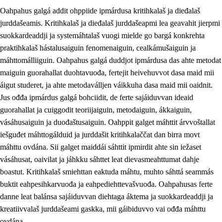
Oahpahus galgá addit ohppiide ipmárdusa kritihkalaš ja dieđalaš
jurddašeamis. Kritihkalaš ja dieđalaš jurddašeapmi lea geavahit jierpmi
suokkardeaddji ja systemáhtalaš vuogi mielde go bargá konkrehta
praktihkalaš hástalusaiguin fenomenaiguin, cealkámušaiguin ja
máhttomálliiguin. Oahpahus galgá duddjot ipmárdusa das ahte metodat
1.
Oahpahusa árvovuođđu
maiguin guorahallat duohtavuođa, fertejit heivehuvvot dasa maid mii
1.1
Olmmošárvu
áigut studeret, ja ahte metodaválljen váikkuha dasa maid mii oaidnit.
Jus ođđa ipmárdus galgá bohciidit, de ferte sajáiduvvan ideaid
1.2
Identitehta ja kultuvrralaš girjáivuohta
guorahallat ja cuiggodit teoriijaiguin, metodaiguin, ákkaiguin,
1.3
Kritihkalaš jurddašeapmi ja ehtalaš diđolašvuohta
vásáhusaiguin ja duođaštusaiguin. Oahppit galget máhttit árvvoštallat
iešguđet máhttogálduid ja jurddašit kritihkalaččat dan birra movt
1.4
Hutkanillu, beroštupmi ja suokkardanhuovva
máhttu ovdána. Sii galget maiddái sáhttit ipmirdit ahte sin iežaset
1.5
Luondduákten ja birasdiđolašvuohta
vásáhusat, oaivilat ja jáhkku sáhttet leat dievasmeahttumat dahje
boastut. Kritihkalaš smiehttan eaktuda máhtu, muhto sáhttá seammás
1.6
Demokratiija ja mielváikkuheapmi
buktit eahpesihkarvuođa ja eahpediehttevašvuođa. Oahpahusas ferte
danne leat balánsa sajáiduvvan diehtaga áktema ja suokkardeaddji ja
kreatiivvalaš jurddašeami gaskka, mii gáibiduvvo vai ođđa máhttu
ovdána.