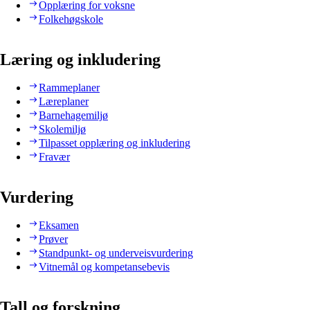
Opplæring for voksne
Folkehøgskole
Læring og inkludering
Rammeplaner
Læreplaner
Barnehagemiljø
Skolemiljø
Tilpasset opplæring og inkludering
Fravær
Vurdering
Eksamen
Prøver
Standpunkt- og underveisvurdering
Vitnemål og kompetansebevis
Tall og forskning