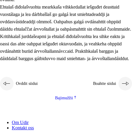
Ehtalaš diđolašvuohta mearkkaša vihkkedallat iešguđet deasttaid
vuostálaga ja lea dárbbašlaš go galgá leat smiehtadeaddji ja
ovddasvástideaddji olmmoš. Oahpahus galgá ovdánahttit ohppiid
dáiddu ehtalaččat árvvoštallat ja oahpásmahttit sin ehtalaš čuolmmaide.
Kritihkalaš jurddašeapmi ja ehtalaš diđolašvuohta lea sihke eaktu ja
oassi das ahte oahppat iešguđet oktavuođain, ja veahkeha ohppiid
ovdánahttit buriid árvvoštallannávccaid. Praktihkalaš barggus ja
dáiddalaš barggus gáibiduvvo maid smiehttan- ja árvvoštallandáiddut.
Ovddit siidui
Boahtte siidui
Bajimužžii
Om Udir
Kontakt oss