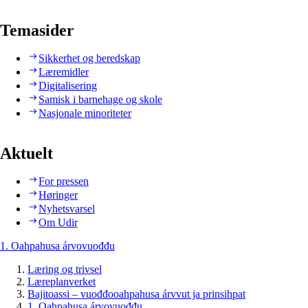
Temasider
Sikkerhet og beredskap
Læremidler
Digitalisering
Samisk i barnehage og skole
Nasjonale minoriteter
Aktuelt
For pressen
Høringer
Nyhetsvarsel
Om Udir
1. Oahpahusa árvovuođđu
Læring og trivsel
Læreplanverket
Bajitoassi – vuođđooahpahusa árvvut ja prinsihpat
1. Oahpahusa árvovuođđu