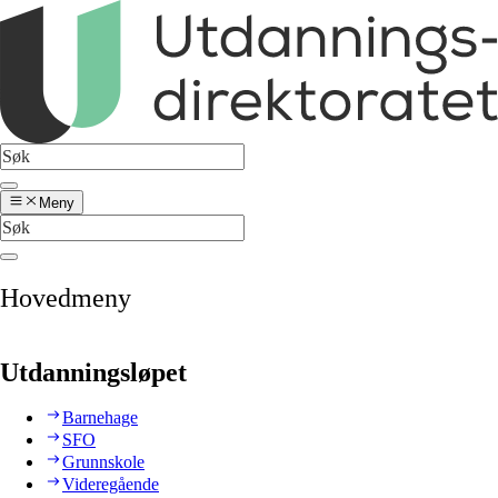
Meny
Hovedmeny
Utdanningsløpet
Barnehage
SFO
Grunnskole
Videregående