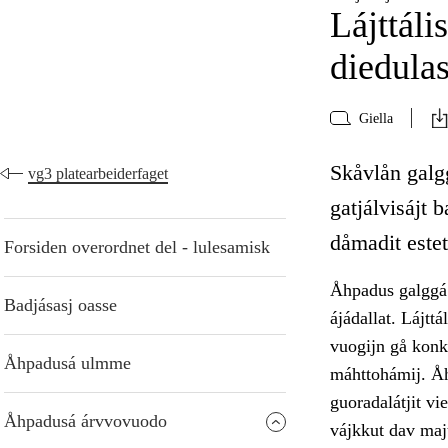
Lájttáli
diedula
Giella
Skåvlån galgg
vg3 platearbeiderfaget
gatjálvisájt b
dåmadit estet
Forsiden overordnet del - lulesamisk
Åhpadus galggá o
Badjásasj oasse
ájádallat. Lájtt
vuogijn gå konkr
Åhpadusá ulmme
máhttohámij. Å
guoradalátjit vie
Åhpadusá árvvovuodo
vájkkut dav maj