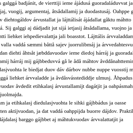
 galggá badjánit, de vierttiji ieme ájádusá guoradaláduvvat ja
ijaj, vuogij, argumentaj, åtsådallamij ja duodastusáj. Oahppe 
 diehtogáldov árvustallat ja lájttálisát ájádallat gåktu máhtto
 Sij galggi aj dádjadit jut sijá ietjasij åtsådallama, vuojno ja
ti liehket iehpedievalattja jali boasstot. Lájttális árvvaladda
 valla vaddá sæmmi båttå sajev juorrulibmáj ja árvvedahtesvu
dan diehti åhtsåt jæbddavuodav ieme diedoj hárráj ja guoradal
llamij hárráj mij gájbbeduvvá gå le ådå máhtov åvddånahttemi
lasjvuohta le biedjat duov dáv dárbov nubbe nuppe vuosstij m
alggá liehket árvvaladde ja åvdåsvásstediddje ulmusj. Åhpadus
odav åvdedit etihkalasj árvustallamijt dagátjit ja oahpásmaht
 tjuolmajda.
lam ja etihkalasj diedulasjvuohta le sihki gájbbádus ja oasse
en aktijvuodan, ja dat vaddá oahppijda buorre dájdov. Prakti
dájdalasj barggo gájbbet aj máhtukvuodav árvvalattatjit ja