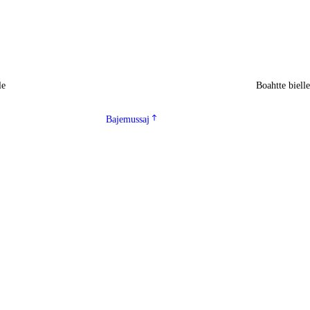
le
Boahtte biell
Bajemussaj