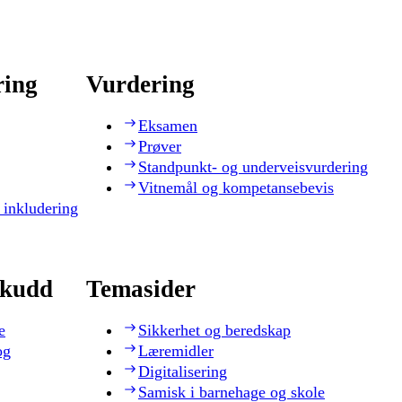
ring
Vurdering
Eksamen
Prøver
Standpunkt- og underveisvurdering
Vitnemål og kompetansebevis
 inkludering
skudd
Temasider
e
Sikkerhet og beredskap
og
Læremidler
Digitalisering
Samisk i barnehage og skole