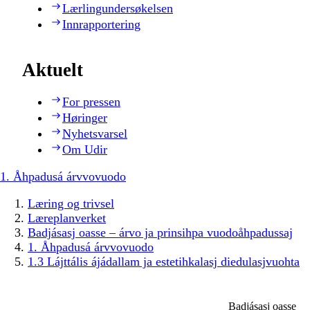
Lærlingundersøkelsen
Innrapportering
Aktuelt
For pressen
Høringer
Nyhetsvarsel
Om Udir
1. Åhpadusá árvvovuodo
Læring og trivsel
Læreplanverket
Badjásasj oasse – árvo ja prinsihpa vuodoåhpadussaj
1. Åhpadusá árvvovuodo
1.3 Lájttális ájádallam ja estetihkalasj diedulasjvuohta
Badjásasj oasse