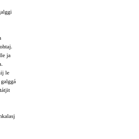
galggi
m
ohtaj.
le ja
n.
ij le
 galggá
átjit
hkalasj