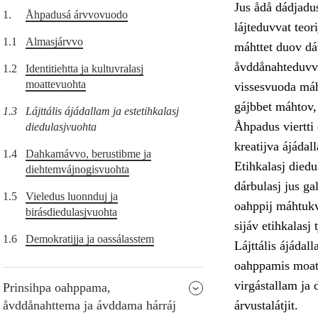
Jus ådå dádjadus
1.
Åhpadusá árvvovuodo
lájteduvvat teor
1.1
Almasjárvvo
máhttet duov dáv
åvddånahteduvvá.
1.2
Identitiehtta ja kultuvralasj
moattevuohta
vissesvuoda máht
gájbbet máhtov,
1.3
Lájttális ájádallam ja estetihkalasj
Åhpadus viertti 
diedulasjvuohta
kreatijva ájáda
1.4
Dahkamávvo, berustibme ja
Etihkalasj diedu
diehtemvájnogisvuohta
dárbulasj jus g
1.5
Vieledus luonnduj ja
oahppij máhtukvu
birásdiedulasjvuohta
sijáv etihkalasj
1.6
Demokratijja ja oassálasstem
Lájttális ájádal
oahppamis moatt
virgástallam ja 
Prinsihpa oahppama,
åvddånahttema ja ávddama hárráj
árvustalátjit.