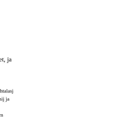
t, ja
htalasj
ij ja
im