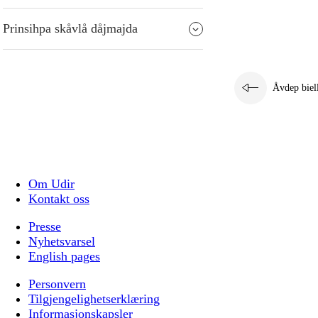
Prinsihpa skåvlå dåjmajda
Åvdep biel
Om Udir
Kontakt oss
Presse
Nyhetsvarsel
English pages
Personvern
Tilgjengelighetserklæring
Informasjonskapsler