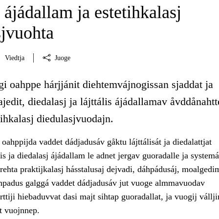
s ájádallam ja estetihkalasj
sjvuohta
Viedtja
Juoge
i oahppe hárjjánit diehtemvájnogissan sjaddat ja
ajedit, diedalasj ja lájttális ájádallamav åvddånahtte
ihkalasj diedulasjvuodajn.
ahppijda vaddet dádjadusáv gåktu lájttálisát ja diedalattjat
ális ja diedalasj ájádallam le adnet jergav guoradalle ja systemá
ehta praktijkalasj hásstalusaj dejvadi, dáhpádusáj, moalgedim
hpadus galggá vaddet dádjadusáv jut vuoge almmavuodav
rttiji hiebaduvvat dasi majt sihtap guoradallat, ja vuogij vállj
t vuojnnep.