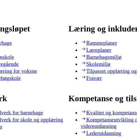
ngsløpet
Læring og inklude
ehage
Rammeplaner
Læreplaner
nskole
Barnehagemiljø
regående
Skolemiljø
æring for voksne
Tilpasset opplæring og
ehøgskole
Fravær
rk
Kompetanse og til
lverk for barnehage
Kvalitet og kompetans
lverk for skole og opplæring
Kompetanseutvikling 
videreutdanning
n
Lederutdanning