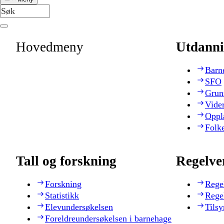
Hovedmeny
Utdanni
Barn
SFO
Grun
Vide
Oppl
Folk
Tall og forskning
Regelve
Forskning
Rege
Statistikk
Rege
Elevundersøkelsen
Tilsy
Foreldreundersøkelsen i barnehage