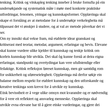
tenking. Kritisk og vitskapleg tenking inneber å bruke fornufta på ein
undersøkjande og systematisk måte i møte med konkrete praktiske
utfordringar, fenomen, ytringar og kunnskapsformer. Opplæringa skal
skape ei forståing av at metodane for å undersøkje verkelegheita må
1.
Verdigrunnlaget i opplæringa
tilpassast det vi ønskjer å studere, og at val av metode påverkar det vi
1.1
Menneskeverdet
ser.
Om ny innsikt skal vekse fram, må etablerte idear granskast og
1.2
Identitet og kulturelt mangfald
kritiserast med teoriar, metodar, argument, erfaringar og bevis. Elevane
1.3
Kritisk tenking og etisk bevisstheit
skal kunne vurdere ulike kjelder til kunnskap og tenkje kritisk om
korleis kunnskap blir utvikla. Dei skal òg kunne forstå at deira eigna
1.4
Skaparglede, engasjement og utforskartrong
erfaringar, standpunkt og overtydingar kan vere ufullstendige eller
1.5
Respekt for naturen og miljøbevisstheit
feilaktige. Kritisk refleksjon føreset kunnskap, men gir samtidig rom
for usikkerheit og uføreseielegheit. Opplæringa må derfor søkje ein
1.6
Demokrati og medverknad
balanse mellom respekt for etablert kunnskap og den utforskande og
kreative tenkinga som krevst for å utvikle ny kunnskap.
Etisk bevisstheit er å vege ulike omsyn mot kvarandre og er nødvendig
for å vere eit reflektert og ansvarleg menneske. Opplæringa skal
utvikle evna elevane har til å gjere etiske vurderingar, og gjere dei