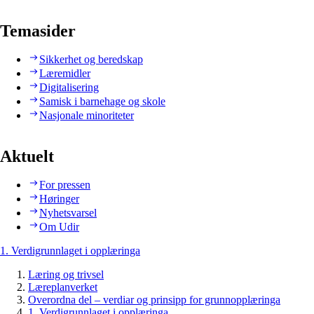
Temasider
Sikkerhet og beredskap
Læremidler
Digitalisering
Samisk i barnehage og skole
Nasjonale minoriteter
Aktuelt
For pressen
Høringer
Nyhetsvarsel
Om Udir
1. Verdigrunnlaget i opplæringa
Læring og trivsel
Læreplanverket
Overordna del – verdiar og prinsipp for grunnopplæringa
1. Verdigrunnlaget i opplæringa