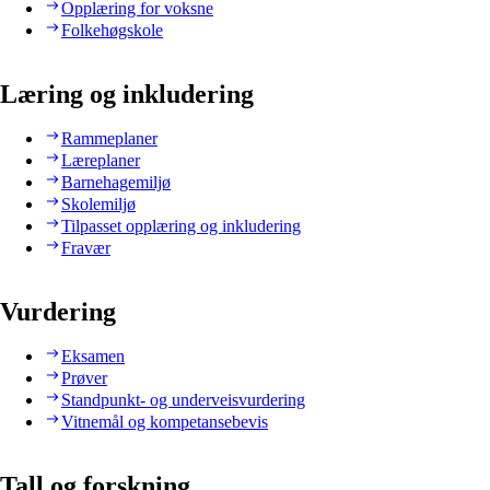
Opplæring for voksne
Folkehøgskole
Læring og inkludering
Rammeplaner
Læreplaner
Barnehagemiljø
Skolemiljø
Tilpasset opplæring og inkludering
Fravær
Vurdering
Eksamen
Prøver
Standpunkt- og underveisvurdering
Vitnemål og kompetansebevis
Tall og forskning