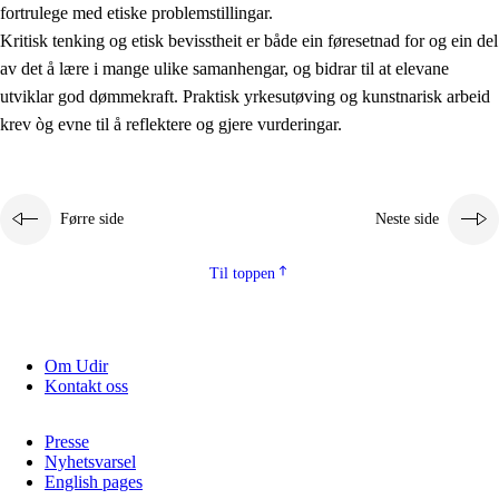
fortrulege med etiske problemstillingar.
Kritisk tenking og etisk bevisstheit er både ein føresetnad for og ein del
av det å lære i mange ulike samanhengar, og bidrar til at elevane
utviklar god dømmekraft. Praktisk yrkesutøving og kunstnarisk arbeid
krev òg evne til å reflektere og gjere vurderingar.
Førre side
Neste side
Til toppen
Om Udir
Kontakt oss
Presse
Nyhetsvarsel
English pages