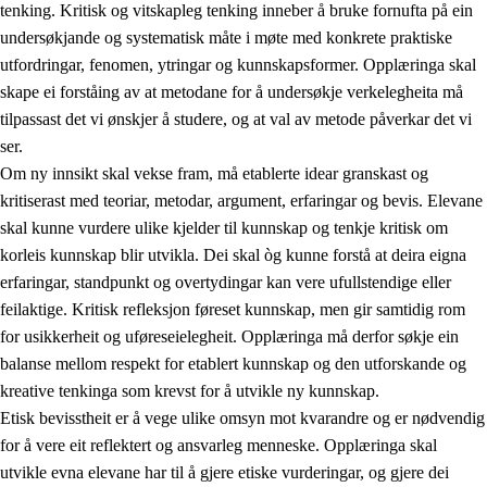
tenking. Kritisk og vitskapleg tenking inneber å bruke fornufta på ein
undersøkjande og systematisk måte i møte med konkrete praktiske
utfordringar, fenomen, ytringar og kunnskapsformer. Opplæringa skal
skape ei forståing av at metodane for å undersøkje verkelegheita må
1.
Verdigrunnlaget i opplæringa
tilpassast det vi ønskjer å studere, og at val av metode påverkar det vi
1.1
Menneskeverdet
ser.
Om ny innsikt skal vekse fram, må etablerte idear granskast og
1.2
Identitet og kulturelt mangfald
kritiserast med teoriar, metodar, argument, erfaringar og bevis. Elevane
1.3
Kritisk tenking og etisk bevisstheit
skal kunne vurdere ulike kjelder til kunnskap og tenkje kritisk om
korleis kunnskap blir utvikla. Dei skal òg kunne forstå at deira eigna
1.4
Skaparglede, engasjement og utforskartrong
erfaringar, standpunkt og overtydingar kan vere ufullstendige eller
1.5
Respekt for naturen og miljøbevisstheit
feilaktige. Kritisk refleksjon føreset kunnskap, men gir samtidig rom
for usikkerheit og uføreseielegheit. Opplæringa må derfor søkje ein
1.6
Demokrati og medverknad
balanse mellom respekt for etablert kunnskap og den utforskande og
kreative tenkinga som krevst for å utvikle ny kunnskap.
Etisk bevisstheit er å vege ulike omsyn mot kvarandre og er nødvendig
for å vere eit reflektert og ansvarleg menneske. Opplæringa skal
utvikle evna elevane har til å gjere etiske vurderingar, og gjere dei