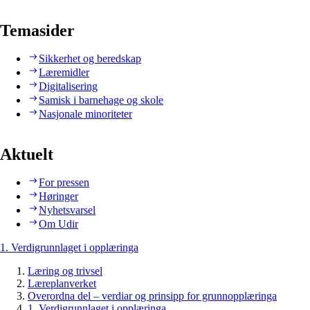
Temasider
Sikkerhet og beredskap
Læremidler
Digitalisering
Samisk i barnehage og skole
Nasjonale minoriteter
Aktuelt
For pressen
Høringer
Nyhetsvarsel
Om Udir
1. Verdigrunnlaget i opplæringa
Læring og trivsel
Læreplanverket
Overordna del – verdiar og prinsipp for grunnopplæringa
1. Verdigrunnlaget i opplæringa