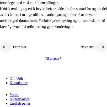
fortrulege med etiske problemstillingar.
Kritisk tenking og etisk bevisstheit er både ein føresetnad for og ein del
av det å lære i mange ulike samanhengar, og bidrar til at elevane
utviklar god dømmekraft. Praktisk yrkesutøving og kunstnarisk arbeid
krev òg evne til å reflektere og gjere vurderingar.
Førre side
Neste side
Til toppen
Om Udir
Kontakt oss
Presse
Nyhetsvarsel
English pages