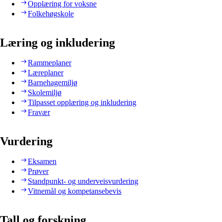
Opplæring for voksne
Folkehøgskole
Læring og inkludering
Rammeplaner
Læreplaner
Barnehagemiljø
Skolemiljø
Tilpasset opplæring og inkludering
Fravær
Vurdering
Eksamen
Prøver
Standpunkt- og underveisvurdering
Vitnemål og kompetansebevis
Tall og forskning