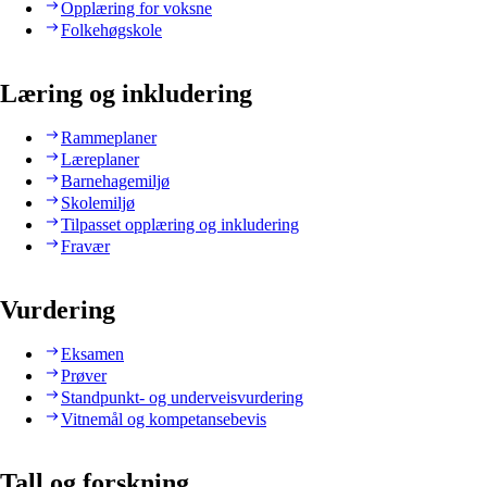
Opplæring for voksne
Folkehøgskole
Læring og inkludering
Rammeplaner
Læreplaner
Barnehagemiljø
Skolemiljø
Tilpasset opplæring og inkludering
Fravær
Vurdering
Eksamen
Prøver
Standpunkt- og underveisvurdering
Vitnemål og kompetansebevis
Tall og forskning