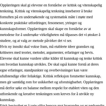
Opplæringen skal gi elevene en forståelse av kritisk og vitenskapelig
tenkning. Kritisk og vitenskapelig tenkning innebærer å bruke
fornuften på en undersøkende og systematisk måte i møte med
konkrete praktiske utfordringer, fenomener, ytringer og
kunnskapsformer. Opplæringen skal skape en forståelse av at
1.
Opplæringens verdigrunnlag
metodene for å undersøke virkeligheten må tilpasses det vi ønsker å
1.1
Menneskeverdet
studere, og at valg av metode påvirker det vi ser.
Hvis ny innsikt skal vokse fram, må etablerte ideer granskes og
1.2
Identitet og kulturelt mangfold
kritiseres med teorier, metoder, argumenter, erfaringer og bevis.
1.3
Kritisk tenkning og etisk bevissthet
Elevene skal kunne vurdere ulike kilder til kunnskap og tenke kritisk
om hvordan kunnskap utvikles. De skal også kunne forstå at deres
1.4
Skaperglede, engasjement og utforskertrang
egne erfaringer, standpunkter og overbevisninger kan være
1.5
Respekt for naturen og miljøbevissthet
ufullstendige eller feilaktige. Kritisk refleksjon forutsetter kunnskap,
men gir samtidig rom for usikkerhet og uforutsigbarhet. Opplæringen
1.6
Demokrati og medvirkning
må derfor søke en balanse mellom respekt for etablert viten og den
utforskende og kreative tenkningen som kreves for å utvikle ny
kunnskap.
Etisk bevissthet er å veie ulike hensyn mot hverandre og er nødvendig