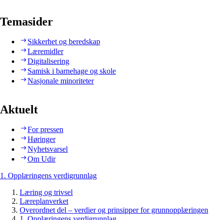
Temasider
Sikkerhet og beredskap
Læremidler
Digitalisering
Samisk i barnehage og skole
Nasjonale minoriteter
Aktuelt
For pressen
Høringer
Nyhetsvarsel
Om Udir
1. Opplæringens verdigrunnlag
Læring og trivsel
Læreplanverket
Overordnet del – verdier og prinsipper for grunnopplæringen
1. Opplæringens verdigrunnlag