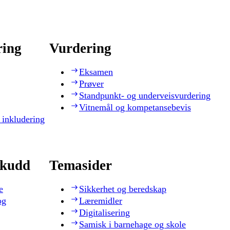
ring
Vurdering
Eksamen
Prøver
Standpunkt- og underveisvurdering
Vitnemål og kompetansebevis
 inkludering
skudd
Temasider
e
Sikkerhet og beredskap
og
Læremidler
Digitalisering
Samisk i barnehage og skole