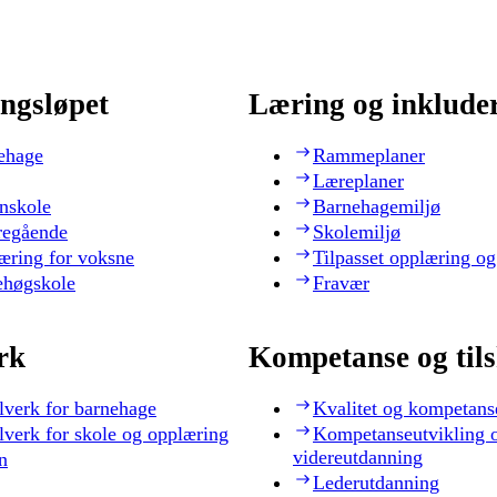
ngsløpet
Læring og inklude
ehage
Rammeplaner
Læreplaner
nskole
Barnehagemiljø
regående
Skolemiljø
æring for voksne
Tilpasset opplæring og
ehøgskole
Fravær
rk
Kompetanse og til
lverk for barnehage
Kvalitet og kompetans
lverk for skole og opplæring
Kompetanseutvikling 
videreutdanning
n
Lederutdanning