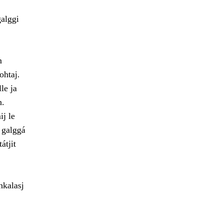
galggi
m
ohtaj.
le ja
n.
ij le
 galggá
átjit
hkalasj