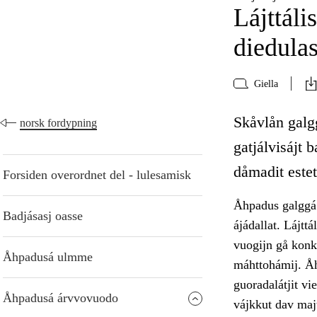
Lájttáli
diedula
Giella
Skåvlån galgg
norsk fordypning
gatjálvisájt b
dåmadit estet
Forsiden overordnet del - lulesamisk
Åhpadus galggá o
Badjásasj oasse
ájádallat. Lájtt
vuogijn gå konkr
Åhpadusá ulmme
máhttohámij. Å
guoradalátjit vie
Åhpadusá árvvovuodo
vájkkut dav maj