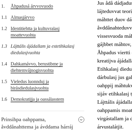
Jus ådå dádjadus
1.
Åhpadusá árvvovuodo
lájteduvvat teor
1.1
Almasjárvvo
máhttet duov dáv
åvddånahteduvvá.
1.2
Identitiehtta ja kultuvralasj
moattevuohta
vissesvuoda máht
gájbbet máhtov,
1.3
Lájttális ájádallam ja estetihkalasj
Åhpadus viertti 
diedulasjvuohta
kreatijva ájáda
1.4
Dahkamávvo, berustibme ja
Etihkalasj diedu
diehtemvájnogisvuohta
dárbulasj jus g
1.5
Vieledus luonnduj ja
oahppij máhtukvu
birásdiedulasjvuohta
sijáv etihkalasj
1.6
Demokratijja ja oassálasstem
Lájttális ájádal
oahppamis moatt
virgástallam ja 
Prinsihpa oahppama,
åvddånahttema ja ávddama hárráj
árvustalátjit.