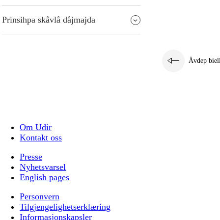
Prinsihpa skåvlå dåjmajda
Åvdep biel
Om Udir
Kontakt oss
Presse
Nyhetsvarsel
English pages
Personvern
Tilgjengelighetserklæring
Informasjonskapsler