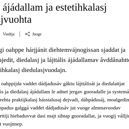
s ájádallam ja estetihkalasj
sjvuohta
Viedtja
Juoge
i oahppe hárjjánit diehtemvájnogissan sjaddat ja
ajedit, diedalasj ja lájttális ájádallamav åvddånahtte
ihkalasj diedulasjvuodajn.
ahppijda vaddet dádjadusáv gåktu lájttálisát ja diedalattjat
ális ja diedalasj ájádallam le adnet jergav guoradalle ja systemá
ehta praktijkalasj hásstalusaj dejvadi, dáhpádusáj, moalgedim
hpadus galggá vaddet dádjadusáv jut vuoge almmavuodav
rttiji hiebaduvvat dasi majt sihtap guoradallat, ja vuogij vállj
t vuojnnep.