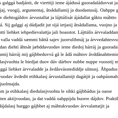
 galggá badjánit, de vierttiji ieme ájádusá guoradaláduvvat ja
ijaj, vuogij, argumentaj, åtsådallamij ja duodastusáj. Oahppe 
 diehtogáldov árvustallat ja lájttálisát ájádallat gåktu máhtto
 Sij galggi aj dádjadit jut sijá ietjasij åtsådallama, vuojno ja
ti liehket iehpedievalattja jali boasstot. Lájttális árvvaladda
 valla vaddá sæmmi båttå sajev juorrulibmáj ja árvvedahtesvu
dan diehti åhtsåt jæbddavuodav ieme diedoj hárráj ja guoradal
llamij hárráj mij gájbbeduvvá gå le ådå máhtov åvddånahttemi
lasjvuohta le biedjat duov dáv dárbov nubbe nuppe vuosstij m
alggá liehket árvvaladde ja åvdåsvásstediddje ulmusj. Åhpadus
odav åvdedit etihkalasj árvustallamijt dagátjit ja oahpásmaht
 tjuolmajda.
lam ja etihkalasj diedulasjvuohta le sihki gájbbádus ja oasse
en aktijvuodan, ja dat vaddá oahppijda buorre dájdov. Prakti
dájdalasj barggo gájbbet aj máhtukvuodav árvvalattatjit ja