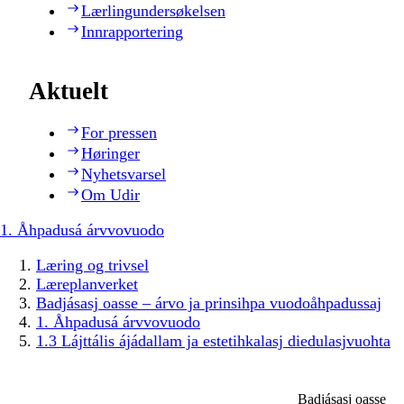
Lærlingundersøkelsen
Innrapportering
Aktuelt
For pressen
Høringer
Nyhetsvarsel
Om Udir
1. Åhpadusá árvvovuodo
Læring og trivsel
Læreplanverket
Badjásasj oasse – árvo ja prinsihpa vuodoåhpadussaj
1. Åhpadusá árvvovuodo
1.3 Lájttális ájádallam ja estetihkalasj diedulasjvuohta
Badjásasj oasse