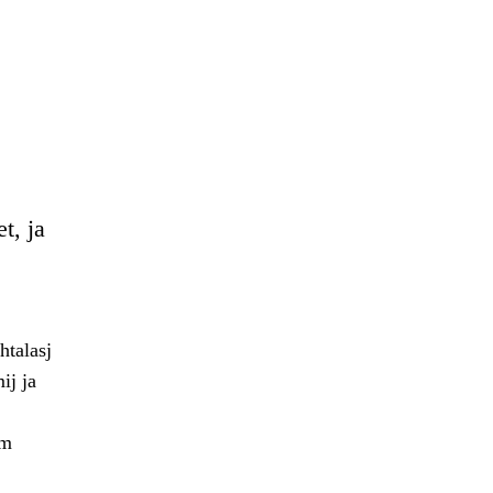
t, ja
htalasj
ij ja
im