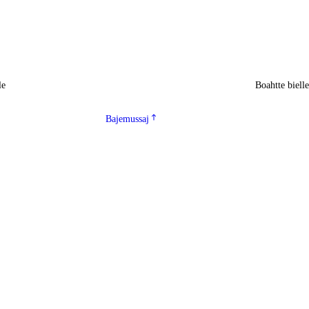
le
Boahtte biell
Bajemussaj