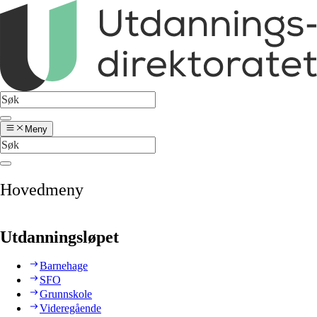
Meny
Hovedmeny
Utdanningsløpet
Barnehage
SFO
Grunnskole
Videregående