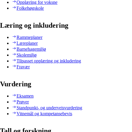
Opplæring for voksne
Folkehøgskole
Læring og inkludering
Rammeplaner
Læreplaner
Barnehagemiljø
Skolemiljø
Tilpasset opplæring og inkludering
Fravær
Vurdering
Eksamen
Prøver
Standpunkt- og underveisvurdering
Vitnemål og kompetansebevis
Tall og forskning