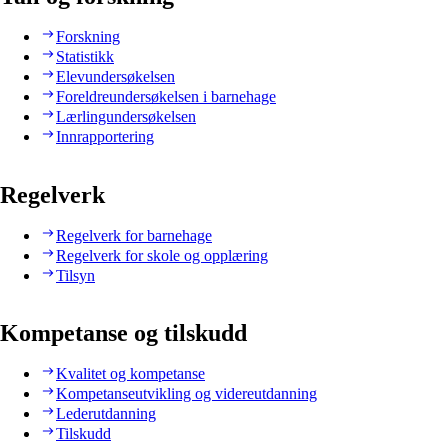
Forskning
Statistikk
Elevundersøkelsen
Foreldreundersøkelsen i barnehage
Lærlingundersøkelsen
Innrapportering
Regelverk
Regelverk for barnehage
Regelverk for skole og opplæring
Tilsyn
Kompetanse og tilskudd
Kvalitet og kompetanse
Kompetanseutvikling og videreutdanning
Lederutdanning
Tilskudd