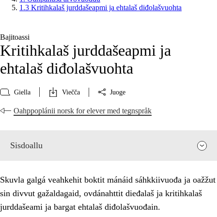
1.3 Kritihkalaš jurddašeapmi ja ehtalaš diđolašvuohta
Bajitoassi
Kritihkalaš jurddašeapmi ja
ehtalaš diđolašvuohta
Giella
Viečča
Juoge
Oahppoplánii norsk for elever med tegnspråk
Sisdoallu
Skuvla galgá veahkehit boktit mánáid sáhkkiivuođa ja oažžut
sin divvut gažaldagaid, ovdánahttit dieđalaš ja kritihkalaš
jurddašeami ja bargat ehtalaš diđolašvuođain.