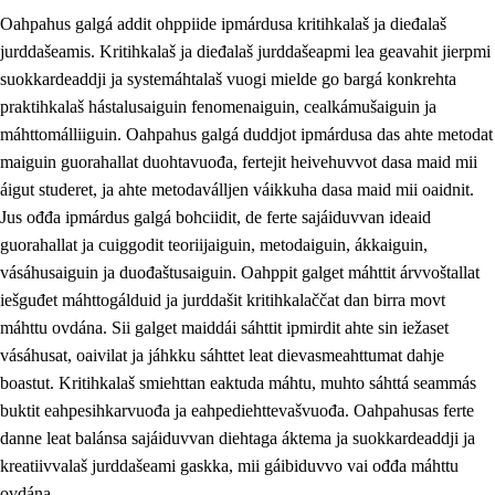
Oahpahus galgá addit ohppiide ipmárdusa kritihkalaš ja dieđalaš
jurddašeamis. Kritihkalaš ja dieđalaš jurddašeapmi lea geavahit jierpmi
suokkardeaddji ja systemáhtalaš vuogi mielde go bargá konkrehta
praktihkalaš hástalusaiguin fenomenaiguin, cealkámušaiguin ja
máhttomálliiguin. Oahpahus galgá duddjot ipmárdusa das ahte metodat
1.
Oahpahusa árvovuođđu
maiguin guorahallat duohtavuođa, fertejit heivehuvvot dasa maid mii
1.1
Olmmošárvu
áigut studeret, ja ahte metodaválljen váikkuha dasa maid mii oaidnit.
Jus ođđa ipmárdus galgá bohciidit, de ferte sajáiduvvan ideaid
1.2
Identitehta ja kultuvrralaš girjáivuohta
guorahallat ja cuiggodit teoriijaiguin, metodaiguin, ákkaiguin,
1.3
Kritihkalaš jurddašeapmi ja ehtalaš diđolašvuohta
vásáhusaiguin ja duođaštusaiguin. Oahppit galget máhttit árvvoštallat
iešguđet máhttogálduid ja jurddašit kritihkalaččat dan birra movt
1.4
Hutkanillu, beroštupmi ja suokkardanhuovva
máhttu ovdána. Sii galget maiddái sáhttit ipmirdit ahte sin iežaset
1.5
Luondduákten ja birasdiđolašvuohta
vásáhusat, oaivilat ja jáhkku sáhttet leat dievasmeahttumat dahje
boastut. Kritihkalaš smiehttan eaktuda máhtu, muhto sáhttá seammás
1.6
Demokratiija ja mielváikkuheapmi
buktit eahpesihkarvuođa ja eahpediehttevašvuođa. Oahpahusas ferte
danne leat balánsa sajáiduvvan diehtaga áktema ja suokkardeaddji ja
kreatiivvalaš jurddašeami gaskka, mii gáibiduvvo vai ođđa máhttu
ovdána.