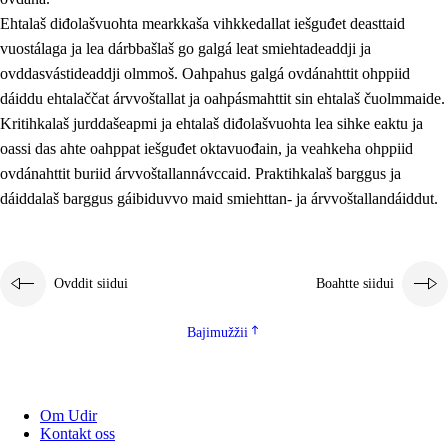
Ehtalaš diđolašvuohta mearkkaša vihkkedallat iešguđet deasttaid
vuostálaga ja lea dárbbašlaš go galgá leat smiehtadeaddji ja
ovddasvástideaddji olmmoš. Oahpahus galgá ovdánahttit ohppiid
dáiddu ehtalaččat árvvoštallat ja oahpásmahttit sin ehtalaš čuolmmaide.
Kritihkalaš jurddašeapmi ja ehtalaš diđolašvuohta lea sihke eaktu ja
oassi das ahte oahppat iešguđet oktavuođain, ja veahkeha ohppiid
ovdánahttit buriid árvvoštallannávccaid. Praktihkalaš barggus ja
dáiddalaš barggus gáibiduvvo maid smiehttan- ja árvvoštallandáiddut.
Ovddit siidui
Boahtte siidui
Bajimužžii
Om Udir
Kontakt oss