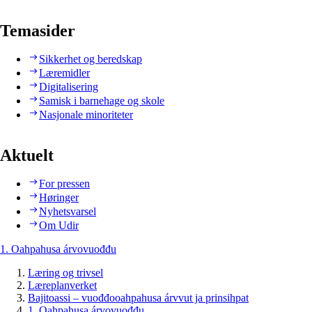
Temasider
Sikkerhet og beredskap
Læremidler
Digitalisering
Samisk i barnehage og skole
Nasjonale minoriteter
Aktuelt
For pressen
Høringer
Nyhetsvarsel
Om Udir
1. Oahpahusa árvovuođđu
Læring og trivsel
Læreplanverket
Bajitoassi – vuođđooahpahusa árvvut ja prinsihpat
1. Oahpahusa árvovuođđu