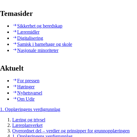
Temasider
Sikkerhet og beredskap
Læremidler
Digitalisering
Samisk i barnehage og skole
Nasjonale minoriteter
Aktuelt
For pressen
Høringer
Nyhetsvarsel
Om Udir
1. Opplæringens verdigrunnlag
Læring og trivsel
Læreplanverket
Overordnet del – verdier og prinsipper for grunnopplæringen
1. Opplæringens verdigrunnlag