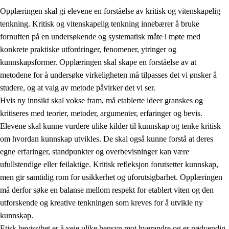
Opplæringen skal gi elevene en forståelse av kritisk og vitenskapelig
tenkning. Kritisk og vitenskapelig tenkning innebærer å bruke
fornuften på en undersøkende og systematisk måte i møte med
konkrete praktiske utfordringer, fenomener, ytringer og
kunnskapsformer. Opplæringen skal skape en forståelse av at
1.
Opplæringens verdigrunnlag
metodene for å undersøke virkeligheten må tilpasses det vi ønsker å
1.1
Menneskeverdet
studere, og at valg av metode påvirker det vi ser.
Hvis ny innsikt skal vokse fram, må etablerte ideer granskes og
1.2
Identitet og kulturelt mangfold
kritiseres med teorier, metoder, argumenter, erfaringer og bevis.
1.3
Kritisk tenkning og etisk bevissthet
Elevene skal kunne vurdere ulike kilder til kunnskap og tenke kritisk
om hvordan kunnskap utvikles. De skal også kunne forstå at deres
1.4
Skaperglede, engasjement og utforskertrang
egne erfaringer, standpunkter og overbevisninger kan være
1.5
Respekt for naturen og miljøbevissthet
ufullstendige eller feilaktige. Kritisk refleksjon forutsetter kunnskap,
men gir samtidig rom for usikkerhet og uforutsigbarhet. Opplæringen
1.6
Demokrati og medvirkning
må derfor søke en balanse mellom respekt for etablert viten og den
utforskende og kreative tenkningen som kreves for å utvikle ny
kunnskap.
Etisk bevissthet er å veie ulike hensyn mot hverandre og er nødvendig