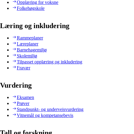
Opplæring for voksne
Folkehøgskole
Læring og inkludering
Rammeplaner
Læreplaner
Barnehagemiljø
Skolemiljø
Tilpasset opplæring og inkludering
Fravær
Vurdering
Eksamen
Prøver
Standpunkt- og underveisvurdering
Vitnemål og kompetansebevis
Tall og forskning