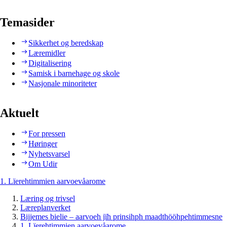
Temasider
Sikkerhet og beredskap
Læremidler
Digitalisering
Samisk i barnehage og skole
Nasjonale minoriteter
Aktuelt
For pressen
Høringer
Nyhetsvarsel
Om Udir
1. Lïerehtimmien aarvoevåarome
Læring og trivsel
Læreplanverket
Bijjemes bielie – aarvoeh jïh prinsihph maadthööhpehtimmesne
1. Lïerehtimmien aarvoevåarome