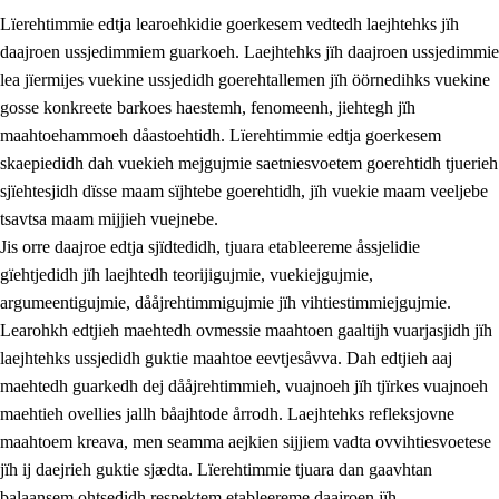
Lïerehtimmie edtja learoehkidie goerkesem vedtedh laejhtehks jïh
daajroen ussjedimmiem guarkoeh. Laejhtehks jïh daajroen ussjedimmie
lea jïermijes vuekine ussjedidh goerehtallemen jïh öörnedihks vuekine
gosse konkreete barkoes haestemh, fenomeenh, jiehtegh jïh
maahtoehammoeh dåastoehtidh. Lïerehtimmie edtja goerkesem
1.
Lïerehtimmien aarvoevåarome
skaepiedidh dah vuekieh mejgujmie saetniesvoetem goerehtidh tjuerieh
1.1
Almetjeaarvoe
sjïehtesjidh dïsse maam sïjhtebe goerehtidh, jïh vuekie maam veeljebe
tsavtsa maam mijjieh vuejnebe.
1.2
Identiteete jïh kulturellen gellievoete
Jis orre daajroe edtja sjïdtedidh, tjuara etableereme åssjelidie
1.3
Laejhtehks ussjedimmie jïh etihkeles vuajnoe
gïehtjedidh jïh laejhtedh teorijigujmie, vuekiejgujmie,
argumeentigujmie, dååjrehtimmigujmie jïh vihtiestimmiejgujmie.
1.4
Skaepiedimmievoeteaavoe, eadtjohkevoete jïh
Learohkh edtjieh maehtedh ovmessie maahtoen gaaltijh vuarjasjidh jïh
goerehtimmievæljoe
laejhtehks ussjedidh guktie maahtoe eevtjesåvva. Dah edtjieh aaj
1.5
Eatnemem krööhkestidh jïh byjresegoerkesevoete
maehtedh guarkedh dej dååjrehtimmieh, vuajnoeh jïh tjïrkes vuajnoeh
maehtieh ovellies jallh båajhtode årrodh. Laejhtehks refleksjovne
1.6
Demokratije jïh meatanårrome
maahtoem kreava, men seamma aejkien sijjiem vadta ovvihtiesvoetese
jïh ij daejrieh guktie sjædta. Lïerehtimmie tjuara dan gaavhtan
balaansem ohtsedidh respektem etableereme daajroen jïh