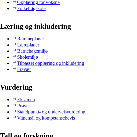
Opplæring for voksne
Folkehøgskole
Læring og inkludering
Rammeplaner
Læreplaner
Barnehagemiljø
Skolemiljø
Tilpasset opplæring og inkludering
Fravær
Vurdering
Eksamen
Prøver
Standpunkt- og underveisvurdering
Vitnemål og kompetansebevis
Tall og forskning