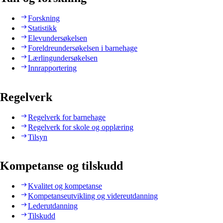
Forskning
Statistikk
Elevundersøkelsen
Foreldreundersøkelsen i barnehage
Lærlingundersøkelsen
Innrapportering
Regelverk
Regelverk for barnehage
Regelverk for skole og opplæring
Tilsyn
Kompetanse og tilskudd
Kvalitet og kompetanse
Kompetanseutvikling og videreutdanning
Lederutdanning
Tilskudd