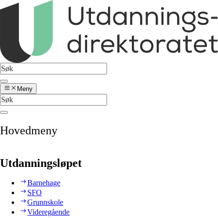
Meny
Hovedmeny
Utdanningsløpet
Barnehage
SFO
Grunnskole
Videregående