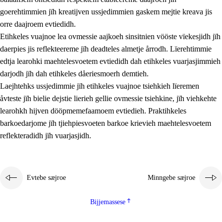
goerehtimmien jïh kreatijven ussjedimmien gaskem mejtie kreava jis
orre daajroem evtiedidh.
Etihkeles vuajnoe lea ovmessie aajkoeh sinsitnien vööste vïekesjidh jïh
daerpies jis reflekteereme jïh deadteles almetje årrodh. Lïerehtimmie
edtja learohki maehtelesvoetem evtiedidh dah etihkeles vuarjasjimmieh
darjodh jïh dah etihkeles dåeriesmoerh demtieh.
Laejhtehks ussjedimmie jïh etihkeles vuajnoe tsiehkieh lïeremen
åvteste jïh bielie dejstie lierieh gellie ovmessie tsiehkine, jïh viehkehte
learohkh hijven dööpmemefaamoem evtiedieh. Praktihkeles
barkoedarjome jïh tjiehpiesvoeten barkoe krievieh maehtelesvoetem
reflekteradidh jïh vuarjasjidh.
Evtebe sæjroe
Minngebe sæjroe
Bijjemassese