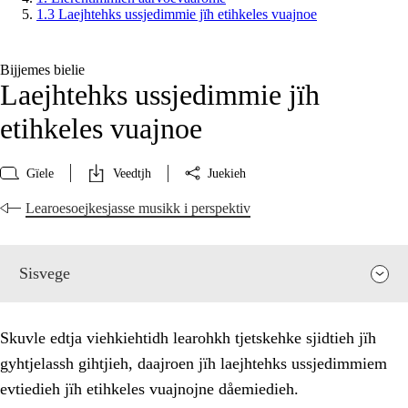
1.3 Laejhtehks ussjedimmie jïh etihkeles vuajnoe
Bijjemes bielie
Laejhtehks ussjedimmie jïh
etihkeles vuajnoe
Gïele
Veedtjh
Juekieh
Learoesoejkesjasse musikk i perspektiv
Sisvege
Skuvle edtja viehkiehtidh learohkh tjetskehke sjidtieh jïh
gyhtjelassh gihtjieh, daajroen jïh laejhtehks ussjedimmiem
evtiedieh jïh etihkeles vuajnojne dåemiedieh.