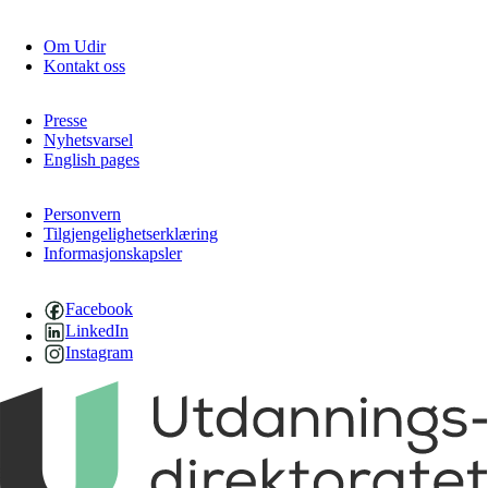
Om Udir
Kontakt oss
Presse
Nyhetsvarsel
English pages
Personvern
Tilgjengelighetserklæring
Informasjonskapsler
Facebook
LinkedIn
Instagram