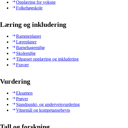
Opplæring for voksne
Folkehøgskole
Læring og inkludering
Rammeplaner
Læreplaner
Barnehagemiljø
Skolemiljø
Tilpasset opplæring og inkludering
Fravær
Vurdering
Eksamen
Prøver
Standpunkt- og underveisvurdering
Vitnemål og kompetansebevis
Tall og forskning