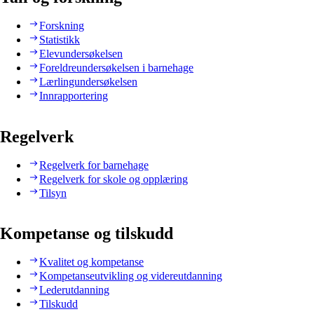
Forskning
Statistikk
Elevundersøkelsen
Foreldreundersøkelsen i barnehage
Lærlingundersøkelsen
Innrapportering
Regelverk
Regelverk for barnehage
Regelverk for skole og opplæring
Tilsyn
Kompetanse og tilskudd
Kvalitet og kompetanse
Kompetanseutvikling og videreutdanning
Lederutdanning
Tilskudd