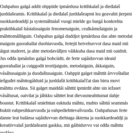
Oahpahus galgá addit ohppiide ipmárdusa kritihkalaš ja dieđalaš
jurddašeamis. Kritihkalaš ja dieđalaš jurddašeapmi lea geavahit jierpmi
suokkardeaddji ja systemáhtalaš vuogi mielde go bargá konkrehta
praktihkalaš hástalusaiguin fenomenaiguin, cealkámušaiguin ja
máhttomálliiguin. Oahpahus galgá duddjot ipmárdusa das ahte metodat
1.
Oahpahusa árvovuođđu
maiguin guorahallat duohtavuođa, fertejit heivehuvvot dasa maid mii
1.1
Olmmošárvu
áigut studeret, ja ahte metodaválljen váikkuha dasa maid mii oaidnit.
Jus ođđa ipmárdus galgá bohciidit, de ferte sajáiduvvan ideaid
1.2
Identitehta ja kultuvrralaš girjáivuohta
guorahallat ja cuiggodit teoriijaiguin, metodaiguin, ákkaiguin,
1.3
Kritihkalaš jurddašeapmi ja ehtalaš diđolašvuohta
vásáhusaiguin ja duođaštusaiguin. Oahppit galget máhttit árvvoštallat
iešguđet máhttogálduid ja jurddašit kritihkalaččat dan birra movt
1.4
Hutkanillu, beroštupmi ja suokkardanhuovva
máhttu ovdána. Sii galget maiddái sáhttit ipmirdit ahte sin iežaset
1.5
Luondduákten ja birasdiđolašvuohta
vásáhusat, oaivilat ja jáhkku sáhttet leat dievasmeahttumat dahje
boastut. Kritihkalaš smiehttan eaktuda máhtu, muhto sáhttá seammás
1.6
Demokratiija ja mielváikkuheapmi
buktit eahpesihkarvuođa ja eahpediehttevašvuođa. Oahpahusas ferte
danne leat balánsa sajáiduvvan diehtaga áktema ja suokkardeaddji ja
kreatiivvalaš jurddašeami gaskka, mii gáibiduvvo vai ođđa máhttu
ovdána.