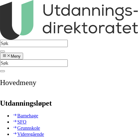
Meny
Hovedmeny
Utdanningsløpet
Barnehage
SFO
Grunnskole
Videregående