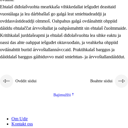
Ehtalaš diđolašvuohta mearkkaša vihkkedallat iešguđet deasttaid
vuostálaga ja lea dárbbašlaš go galgá leat smiehtadeaddji ja
ovddasvástideaddji olmmoš. Oahpahus galgá ovdánahttit ohppiid
dáiddu ehtalaččat árvvoštallat ja oahpásmahttit sin ehtalaš čuolmmaide.
Kritihkalaš jurddašeapmi ja ehtalaš diđolašvuohta lea sihke eaktu ja
oassi das ahte oahppat iešguđet oktavuođain, ja veahkeha ohppiid
ovdánahttit buriid árvvoštallannávccaid. Praktihkalaš barggus ja
dáiddalaš barggus gáibiduvvo maid smiehttan- ja árvvoštallandáiddut.
Ovddit siidui
Boahtte siidui
Bajimužžii
Om Udir
Kontakt oss