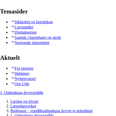
Temasider
Sikkerhet og beredskap
Læremidler
Digitalisering
Samisk i barnehage og skole
Nasjonale minoriteter
Aktuelt
For pressen
Høringer
Nyhetsvarsel
Om Udir
1. Oahpahusa árvovuođđu
Læring og trivsel
Læreplanverket
Bajitoassi – vuođđooahpahusa árvvut ja prinsihpat
1. Oahpahusa árvovuođđu