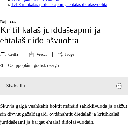
1.3 Kritihkalaš jurddašeapmi ja ehtalaš diđolašvuohta
Bajitoassi
Kritihkalaš jurddašeapmi ja
ehtalaš diđolašvuohta
Giella
Viečča
Juoge
Oahppoplánii grafisk design
Sisdoallu
Skuvla galgá veahkehit boktit mánáid sáhkkiivuođa ja oažžut
sin divvut gažaldagaid, ovdánahttit dieđalaš ja kritihkalaš
jurddašeami ja bargat ehtalaš diđolašvuođain.