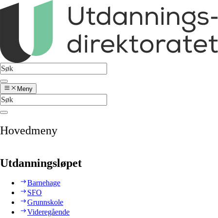
Meny
Hovedmeny
Utdanningsløpet
Barnehage
SFO
Grunnskole
Videregående