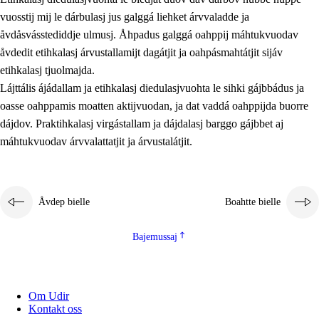
vuosstij mij le dárbulasj jus galggá liehket árvvaladde ja
åvdåsvásstediddje ulmusj. Åhpadus galggá oahppij máhtukvuodav
åvdedit etihkalasj árvustallamijt dagátjit ja oahpásmahtátjit sijáv
etihkalasj tjuolmajda.
Lájttális ájádallam ja etihkalasj diedulasjvuohta le sihki gájbbádus ja
oasse oahppamis moatten aktijvuodan, ja dat vaddá oahppijda buorre
dájdov. Praktihkalasj virgástallam ja dájdalasj barggo gájbbet aj
máhtukvuodav árvvalattatjit ja árvustalátjit.
Åvdep bielle
Boahtte bielle
Bajemussaj
Om Udir
Kontakt oss