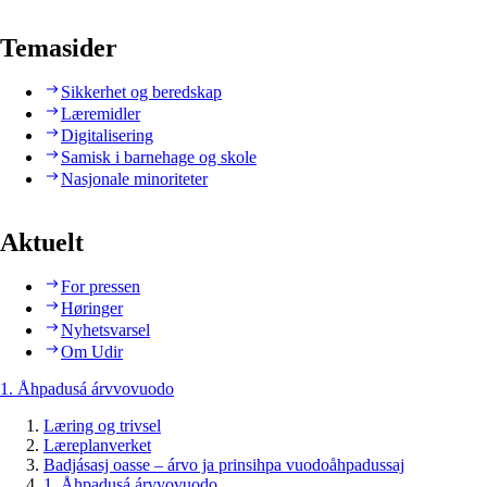
Temasider
Sikkerhet og beredskap
Læremidler
Digitalisering
Samisk i barnehage og skole
Nasjonale minoriteter
Aktuelt
For pressen
Høringer
Nyhetsvarsel
Om Udir
1. Åhpadusá árvvovuodo
Læring og trivsel
Læreplanverket
Badjásasj oasse – árvo ja prinsihpa vuodoåhpadussaj
1. Åhpadusá árvvovuodo