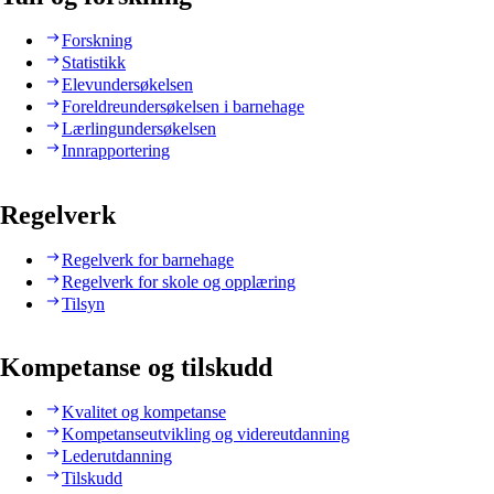
Forskning
Statistikk
Elevundersøkelsen
Foreldreundersøkelsen i barnehage
Lærlingundersøkelsen
Innrapportering
Regelverk
Regelverk for barnehage
Regelverk for skole og opplæring
Tilsyn
Kompetanse og tilskudd
Kvalitet og kompetanse
Kompetanseutvikling og videreutdanning
Lederutdanning
Tilskudd