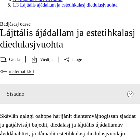
1.3 Lájttális ájádallam ja estetihkalasj diedulasjvuohta
Badjásasj oasse
Lájttális ájádallam ja estetihkalasj
diedulasjvuohta
Giella
Viedtja
Juoge
matematikk t
Sisadno
Skåvlån galggi oahppe hárjjánit diehtemvájnogissan sjaddat
ja gatjálvisájt bajedit, diedalasj ja lájttális ájádallamav
åvddånahttet, ja dåmadit estetihkalasj diedulasjvuodajn.