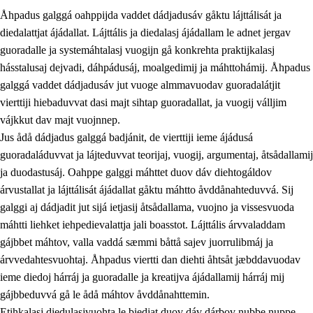
Åhpadus galggá oahppijda vaddet dádjadusáv gåktu lájttálisát ja
diedalattjat ájádallat. Lájttális ja diedalasj ájádallam le adnet jergav
guoradalle ja systemáhtalasj vuogijn gå konkrehta praktijkalasj
hásstalusaj dejvadi, dáhpádusáj, moalgedimij ja máhttohámij. Åhpadus
galggá vaddet dádjadusáv jut vuoge almmavuodav guoradalátjit
1.
Åhpadusá árvvovuodo
vierttiji hiebaduvvat dasi majt sihtap guoradallat, ja vuogij válljim
1.1
Almasjárvvo
vájkkut dav majt vuojnnep.
Jus ådå dádjadus galggá badjánit, de vierttiji ieme ájádusá
1.2
Identitiehtta ja kultuvralasj moattevuohta
guoradaláduvvat ja lájteduvvat teorijaj, vuogij, argumentaj, åtsådallamij
1.3
Lájttális ájádallam ja estetihkalasj diedulasjvuohta
ja duodastusáj. Oahppe galggi máhttet duov dáv diehtogáldov
árvustallat ja lájttálisát ájádallat gåktu máhtto åvddånahteduvvá. Sij
1.4
Dahkamávvo, berustibme ja diehtemvájnogisvuohta
galggi aj dádjadit jut sijá ietjasij åtsådallama, vuojno ja vissesvuoda
1.5
Vieledus luonnduj ja birásdiedulasjvuohta
máhtti liehket iehpedievalattja jali boasstot. Lájttális árvvaladdam
gájbbet máhtov, valla vaddá sæmmi båttå sajev juorrulibmáj ja
1.6
Demokratijja ja oassálasstem
árvvedahtesvuohtaj. Åhpadus viertti dan diehti åhtsåt jæbddavuodav
ieme diedoj hárráj ja guoradalle ja kreatijva ájádallamij hárráj mij
gájbbeduvvá gå le ådå máhtov åvddånahttemin.
Etihkalasj diedulasjvuohta le biedjat duov dáv dárbov nubbe nuppe