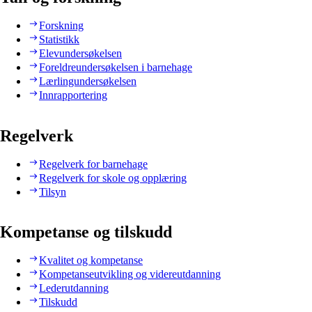
Forskning
Statistikk
Elevundersøkelsen
Foreldreundersøkelsen i barnehage
Lærlingundersøkelsen
Innrapportering
Regelverk
Regelverk for barnehage
Regelverk for skole og opplæring
Tilsyn
Kompetanse og tilskudd
Kvalitet og kompetanse
Kompetanseutvikling og videreutdanning
Lederutdanning
Tilskudd