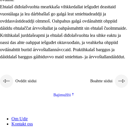
Ehtalaš diđolašvuohta mearkkaša vihkkedallat iešguđet deasttaid
vuostálaga ja lea dárbbašlaš go galgá leat smiehtadeaddji ja
ovddasvástideaddji olmmoš. Oahpahus galgá ovdánahttit ohppiid
dáiddu ehtalaččat árvvoštallat ja oahpásmahttit sin ehtalaš čuolmmaide.
Kritihkalaš jurddašeapmi ja ehtalaš diđolašvuohta lea sihke eaktu ja
oassi das ahte oahppat iešguđet oktavuođain, ja veahkeha ohppiid
ovdánahttit buriid árvvoštallannávccaid. Praktihkalaš barggus ja
dáiddalaš barggus gáibiduvvo maid smiehttan- ja árvvoštallandáiddut.
Ovddit siidui
Boahtte siidui
Bajimužžii
Om Udir
Kontakt oss