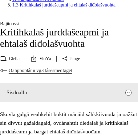
1.3 Kritihkalaš jurddašeapmi ja ehtalaš diđolašvuohta
Bajitoassi
Kritihkalaš jurddašeapmi ja
ehtalaš diđolašvuohta
Giella
Viečča
Juoge
Oahppoplánii vg3 låsesmedfaget
Sisdoallu
Skuvla galgá veahkehit boktit mánáid sáhkkiivuođa ja oažžut
sin divvut gažaldagaid, ovdánahttit dieđalaš ja kritihkalaš
jurddašeami ja bargat ehtalaš diđolašvuođain.