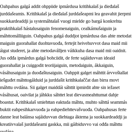
Oahpahus galgá addit ohppiide ipmárdusa kritihkalaš ja dieđalaš
jurddašeamis. Kritihkalaš ja dieđalaš jurddašeapmi lea geavahit jierpmi
suokkardeaddji ja systemáhtalaš vuogi mielde go bargá konkrehta
praktihkalaš hástalusaiguin fenomenaiguin, cealkámušaiguin ja
máhttomálliiguin. Oahpahus galgá duddjot ipmárdusa das ahte metodat
1.
Oahpahusa árvovuođđu
maiguin guorahallat duohtavuođa, fertejit heivehuvvot dasa maid mii
1.1
Olmmošárvu
áigut studeret, ja ahte metodaválljen váikkuha dasa maid mii oaidnit.
Jus ođđa ipmárdus galgá bohciidit, de ferte sajáiduvvan ideaid
1.2
Identitehta ja kultuvrralaš girjáivuohta
guorahallat ja cuiggodit teoriijaiguin, metodaiguin, ákkaiguin,
1.3
Kritihkalaš jurddašeapmi ja ehtalaš diđolašvuohta
vásáhusaiguin ja duođaštusaiguin. Oahppit galget máhttit árvvoštallat
iešguđet máhttogálduid ja jurddašit kritihkalaččat dan birra movt
1.4
Hutkanillu, beroštupmi ja suokkardanhuovva
máhttu ovdána. Sii galget maiddái sáhttit ipmirdit ahte sin iežaset
1.5
Luondduákten ja birasdiđolašvuohta
vásáhusat, oaivilat ja jáhkku sáhttet leat dievasmeahttumat dahje
boastut. Kritihkalaš smiehttan eaktuda máhtu, muhto sáhttá seammás
1.6
Demokratiija ja mielváikkuheapmi
buktit eahpesihkarvuođa ja eahpediehttevašvuođa. Oahpahusas ferte
danne leat balánsa sajáiduvvan diehtaga áktema ja suokkardeaddji ja
kreatiivvalaš jurddašeami gaskka, mii gáibiduvvo vai ođđa máhttu
ovdána.