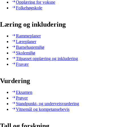
Opplæring for voksne
Folkehøgskole
Læring og inkludering
Rammeplaner
Læreplaner
Barnehagemiljø
Skolemiljø
Tilpasset opplæring og inkludering
Fravær
Vurdering
Eksamen
Prøver
Standpunkt- og underveisvurdering
Vitnemål og kompetansebevis
Tall og forskning