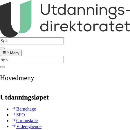
Meny
Hovedmeny
Utdanningsløpet
Barnehage
SFO
Grunnskole
Videregående