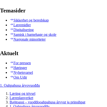
Temasider
Sikkerhet og beredskap
Læremidler
Digitalisering
Samisk i barnehage og skole
Nasjonale minoriteter
Aktuelt
For pressen
Høringer
Nyhetsvarsel
Om Udir
1. Oahpahusa árvovuođđu
Læring og trivsel
Læreplanverket
Bajitoassi – vuođđooahpahusa árvvut ja prinsihpat
1. Oahpahusa árvovuođđu